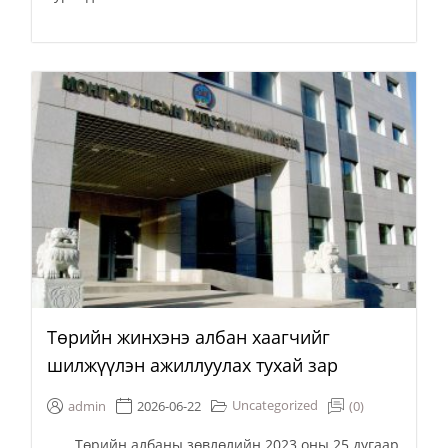
Төрийн жинхэнэ албан хаагчийг
шилжүүлэн ажиллуулах тухай зар
Uncategorized
admin
2026-06-22
(0)
Төрийн албаны зөвлөлийн 2023 оны 25 дугаар