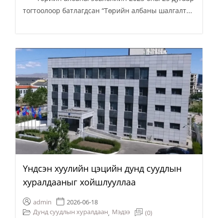
тогтоолоор батлагдсан “Төрийн албаны шалгалт...
Үндсэн хуулийн цэцийн дунд суудлын
хуралдааныг хойшлууллаа
admin
2026-06-18
Дунд суудлын хуралдаан
Мэдээ
(0)
,