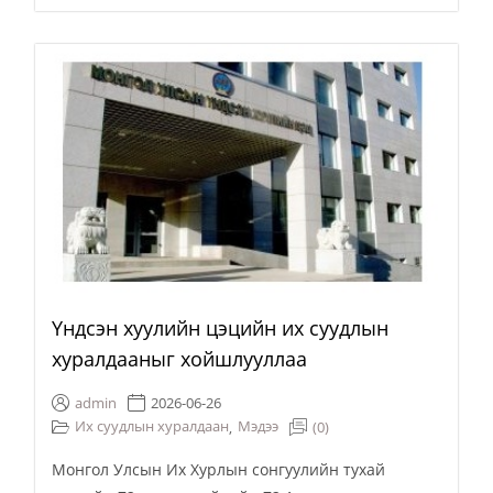
Үндсэн хуулийн цэцийн их суудлын
хуралдааныг хойшлууллаа
admin
2026-06-26
Их суудлын хуралдаан
Мэдээ
(0)
,
Монгол Улсын Их Хурлын сонгуулийн тухай