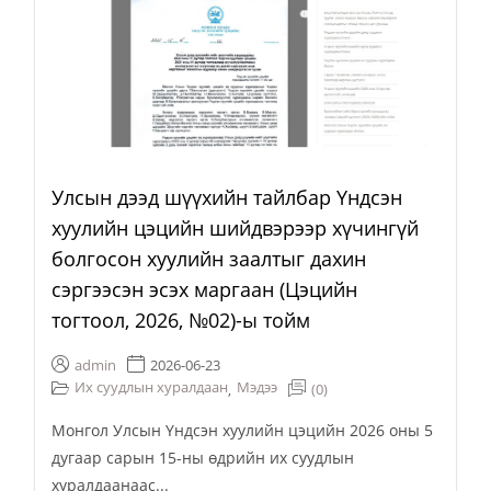
Улсын дээд шүүхийн тайлбар Үндсэн
хуулийн цэцийн шийдвэрээр хүчингүй
болгосон хуулийн заалтыг дахин
сэргээсэн эсэх маргаан (Цэцийн
тогтоол, 2026, №02)-ы тойм
admin
2026-06-23
Их суудлын хуралдаан
Мэдээ
(0)
,
Монгол Улсын Үндсэн хуулийн цэцийн 2026 оны 5
дугаар сарын 15-ны өдрийн их суудлын
хуралдаанаас...