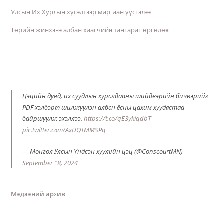
Улсын Их Хурлын хүсэлтээр маргаан үүсгэлээ
Төрийн жинхэнэ албан хаагчийн тангараг өргөлөө
Цэцийн дунд, их суудлын хуралдааны шийдвэрийн бичвэрийг
PDF хэлбэрт шилжүүлэн албан ёсны цахим хуудастаа
байршуулж эхэллээ.
https://t.co/qE3ykiqdbT
pic.twitter.com/AxUQTMMSPq
— Монгол Улсын Үндсэн хуулийн цэц (@ConscourtMN)
September 18, 2024
Мэдээний архив