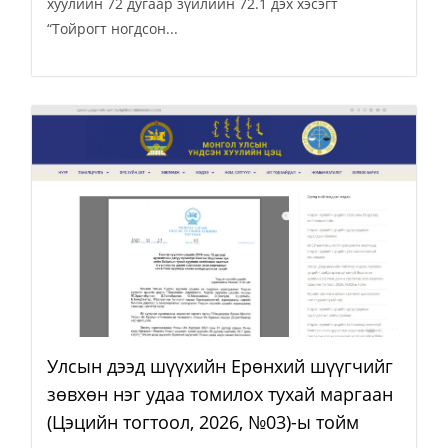
хуулийн 72 дугаар зүйлийн 72.1 дэх хэсэгт
“Тойрогт ногдсон...
Улсын дээд шүүхийн Ерөнхий шүүгчийг
зөвхөн нэг удаа томилох тухай маргаан
(Цэцийн тогтоол, 2026, №03)-ы тойм