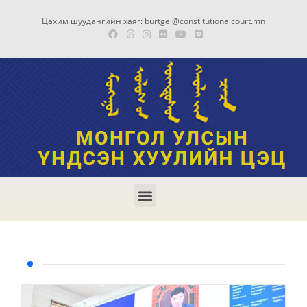
Цахим шуудангийн хаяг: burtgel@constitutionalcourt.mn