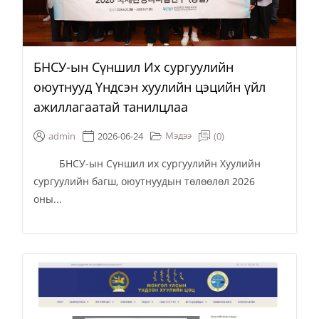
БНСУ-ын Сүншил Их сургуулийн
оюутнууд Үндсэн хуулийн цэцийн үйл
ажиллагаатай танилцлаа
Мэдээ
admin
2026-06-24
(0)
БНСУ-ын Сүншил их сургуулийн Хуулийн
сургуулийн багш, оюутнуудын төлөөлөл 2026
оны...