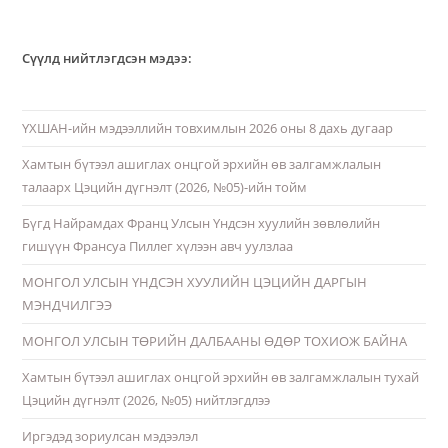
Сүүлд нийтлэгдсэн мэдээ:
ҮХШАН-ийн мэдээллийн товхимлын 2026 оны 8 дахь дугаар
Хамтын бүтээл ашиглах онцгой эрхийн өв залгамжлалын
талаарх Цэцийн дүгнэлт (2026, №05)-ийн тойм
Бүгд Найрамдах Франц Улсын Үндсэн хуулийн зөвлөлийн
гишүүн Франсуа Пиллег хүлээн авч уулзлаа
МОНГОЛ УЛСЫН ҮНДСЭН ХУУЛИЙН ЦЭЦИЙН ДАРГЫН
МЭНДЧИЛГЭЭ
МОНГОЛ УЛСЫН ТӨРИЙН ДАЛБААНЫ ӨДӨР ТОХИОЖ БАЙНА
Хамтын бүтээл ашиглах онцгой эрхийн өв залгамжлалын тухай
Цэцийн дүгнэлт (2026, №05) нийтлэгдлээ
Иргэдэд зориулсан мэдээлэл