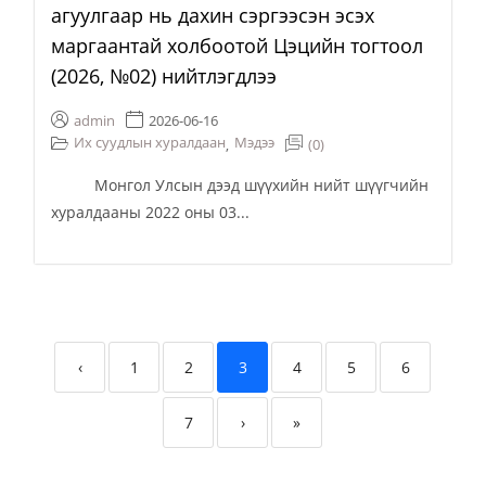
агуулгаар нь дахин сэргээсэн эсэх
маргаантай холбоотой Цэцийн тогтоол
(2026, №02) нийтлэгдлээ
admin
2026-06-16
Их суудлын хуралдаан
Мэдээ
(0)
,
Монгол Улсын дээд шүүхийн нийт шүүгчийн
хуралдааны 2022 оны 03...
‹
1
2
3
4
5
6
7
›
»