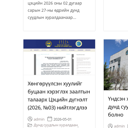
цэцийн 2026 оны 02 дугаар
сарын 27-ны өдрийн дунд
суудлын хуралдаанаар...
Хөнгөрүүлсэн хуулийг
буцаан хэрэглэх заалтын
Үндсэн 
талаарх Цэцийн дүгнэлт
дунд су
(2026, №03) нийтлэгдлээ
болно
admin
2026-05-01
Дунд суудлын хуралдаан
,
admin