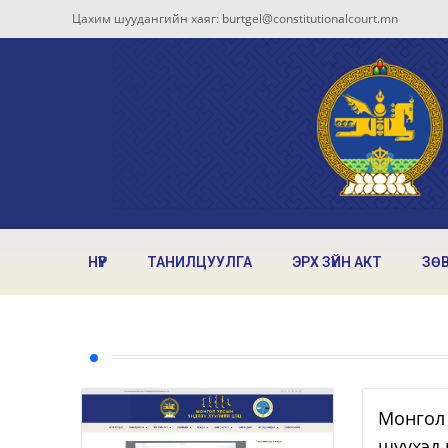
Цахим шуудангийн хаяг: burtgel@constitutionalcourt.mn
НҮҮР
ТАНИЛЦУУЛГА
ЭРХ ЗҮЙН АКТ
ЗӨ
Монгол 
шүүхэд 