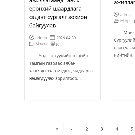
ажиллагаанд тавих
ажиллаг
ерөнхий шаардлага”
admin
сэдэвт сургалт зохион
Мэдээ
байгуулав
Монгол
admin
2026-04-30
Сургуулий
Мэдээ
(0)
олон улсы
нийтийн..
Үндсэн хуулийн цэцийн
Тамгын газраас албан
хаагчдынхаа мэдлэг, чадварыг
нэмэгдүүлэх зорилгоор...
«
‹
2
3
4
5