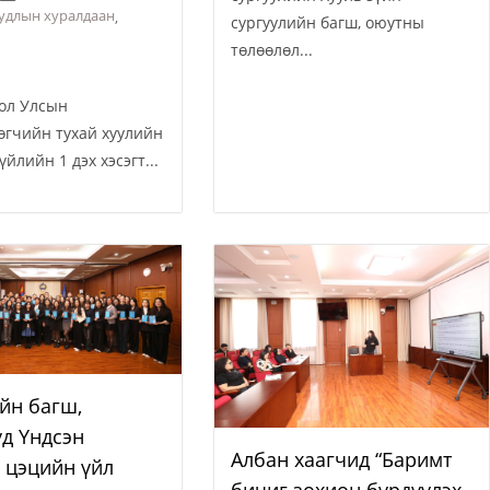
удлын хуралдаан
,
сургуулийн багш, оюутны
төлөөлөл...
 Улсын
өгчийн тухай хуулийн
үйлийн 1 дэх хэсэгт...
йн багш,
д Үндсэн
Албан хаагчид “Баримт
 цэцийн үйл