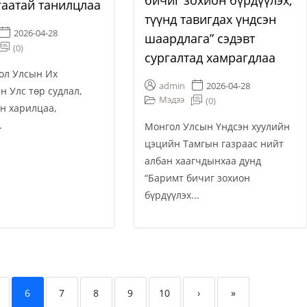
бичиг зохион бүрдүүлэх,
аатай танилцлаа
түүнд тавигдах үндсэн
2026-04-28
шаардлага” сэдэвт
(0)
сургалтад хамрагдлаа
 Улсын Их
admin
2026-04-28
н Улс төр судлал,
Мэдээ
(0)
н харилцаа,
.
Монгол Улсын Үндсэн хуулийн
цэцийн Тамгын газраас нийт
албан хаагчдынхаа дунд
“Баримт бичиг зохион
бүрдүүлэх...
6
7
8
9
10
›
»