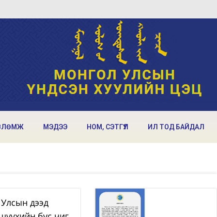
ВЛӨМЖ
МЭДЭЭ
НОМ, СЭТГҮҮЛ
ИЛ ТОД БАЙДАЛ
Улсын дээд
шүүхийн бус чиг