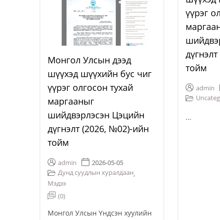
үүрэг о
маргаа
шийдвэ
дүгнэлт
Монгол Улсын дээд
тойм
шүүхэд шүүхийн бус чиг
үүрэг олгосон тухай
admin
Uncateg
маргааныг
шийдвэрлэсэн Цэцийн
...
дүгнэлт (2026, №02)-ийн
тойм
admin
2026-05-05
Дунд суудлын хуралдаан
,
Мэдээ
(0)
Монгол Улсын Үндсэн хуулийн