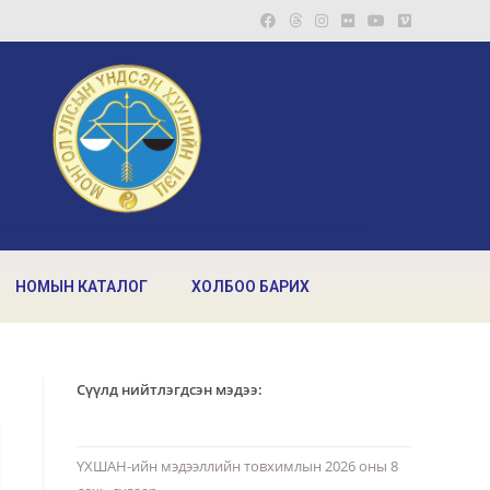
НОМЫН КАТАЛОГ
ХОЛБОО БАРИХ
Сүүлд нийтлэгдсэн мэдээ:
ҮХШАН-ийн мэдээллийн товхимлын 2026 оны 8