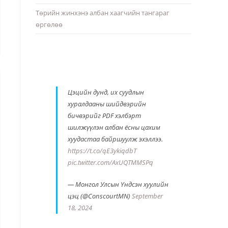
Төрийн жинхэнэ албан хаагчийн тангараг
өргөлөө
Цэцийн дунд, их суудлын
хуралдааны шийдвэрийн
бичвэрийг PDF хэлбэрт
шилжүүлэн албан ёсны цахим
хуудастаа байршуулж эхэллээ.
https://t.co/qE3ykiqdbT
pic.twitter.com/AxUQTMMSPq
— Монгол Улсын Үндсэн хуулийн
цэц (@ConscourtMN)
September
18, 2024