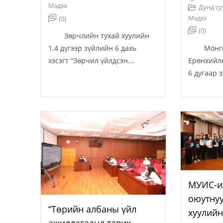
Мэдээ
Дунд су
Мэдээ
(0)
(0)
Зөрчлийн тухай хуулийн
Монгол
1.4 дүгээр зүйлийн 6 дахь
Ерөнхийл
хэсэгт “Зөрчил үйлдсэн...
6 дугаар з
МУИС-и
оюутнуу
“Төрийн албаны үйл
хуулийн