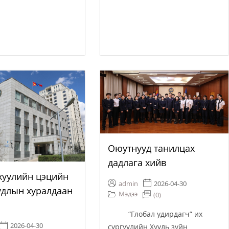
Оюутнууд танилцах
дадлага хийв
хуулийн цэцийн
admin
2026-04-30
удлын хуралдаан
Мэдээ
(0)
“Глобал удирдагч” их
2026-04-30
сургуулийн Хууль зүйн