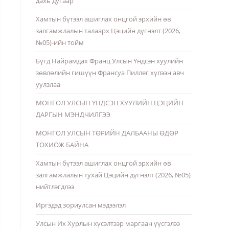
дахь дугаар
Хамтын бүтээл ашиглах онцгой эрхийн өв
залгамжлалын талаарх Цэцийн дүгнэлт (2026,
№05)-ийн тойм
Бүгд Найрамдах Франц Улсын Үндсэн хуулийн
зөвлөлийн гишүүн Франсуа Пиллег хүлээн авч
уулзлаа
МОНГОЛ УЛСЫН ҮНДСЭН ХУУЛИЙН ЦЭЦИЙН
ДАРГЫН МЭНДЧИЛГЭЭ
МОНГОЛ УЛСЫН ТӨРИЙН ДАЛБААНЫ ӨДӨР
ТОХИОЖ БАЙНА
Хамтын бүтээл ашиглах онцгой эрхийн өв
залгамжлалын тухай Цэцийн дүгнэлт (2026, №05)
нийтлэгдлээ
Иргэдэд зориулсан мэдээлэл
Улсын Их Хурлын хүсэлтээр маргаан үүсгэлээ