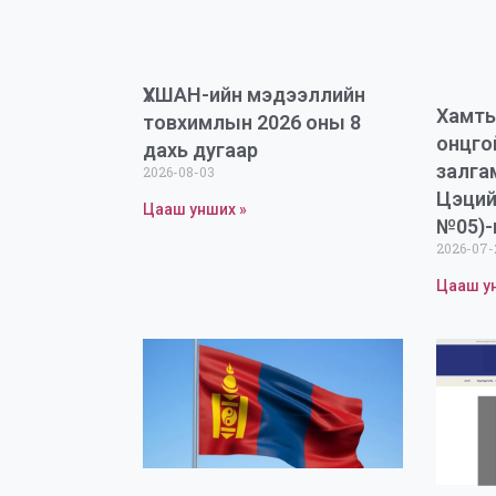
ҮХШАН-ийн мэдээллийн
Хамты
товхимлын 2026 оны 8
онцго
дахь дугаар
залга
2026-08-03
Цэций
Цааш унших »
№05)-
2026-07-
Цааш у