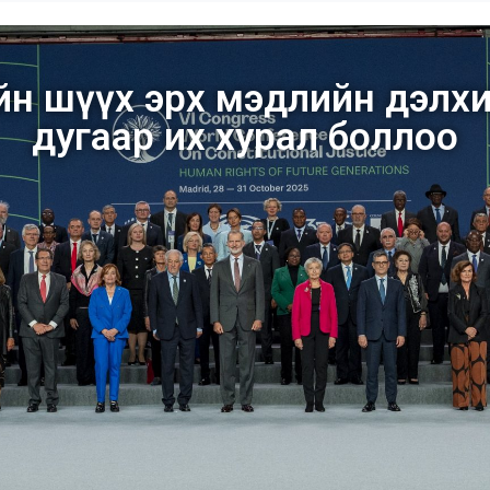
ийн шүүх эрх мэдлийн дэлх
дугаар их хурал боллоо