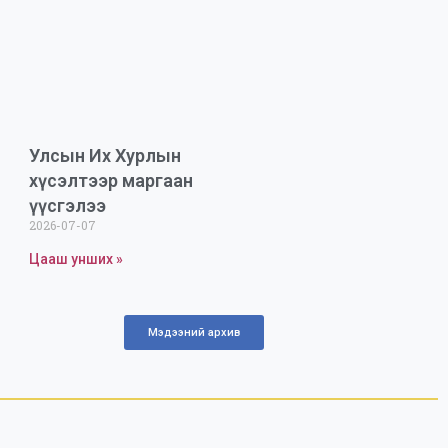
Улсын Их Хурлын
хүсэлтээр маргаан
үүсгэлээ
2026-07-07
Цааш унших »
Мэдээний архив