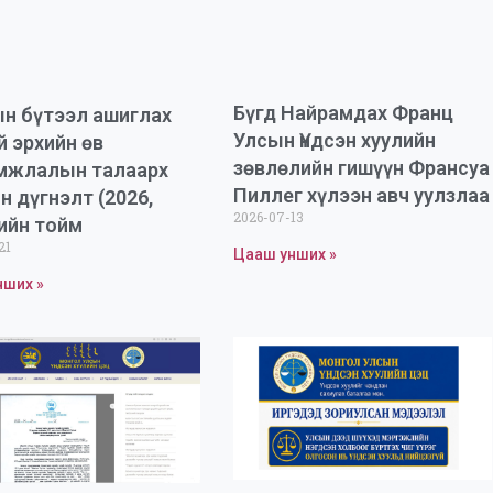
Бүгд Найрамдах Франц
н бүтээл ашиглах
Улсын Үндсэн хуулийн
й эрхийн өв
зөвлөлийн гишүүн Франсуа
мжлалын талаарх
Пиллег хүлээн авч уулзлаа
н дүгнэлт (2026,
2026-07-13
ийн тойм
21
Цааш унших »
нших »