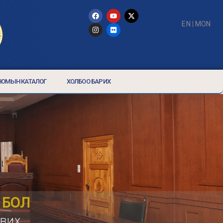
EN
|
MON
НОМЫН КАТАЛОГ
ХОЛБОО БАРИХ
 БОЛ
авих,