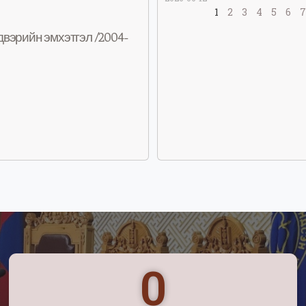
1
2
3
4
5
6
вэрийн эмхэтгэл /2004-
0