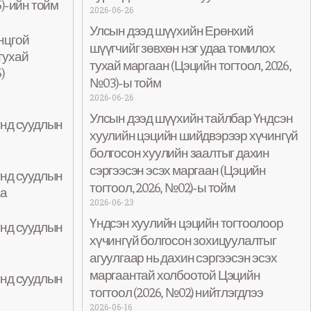
5)-ийн тойм
2026-06-26
Улсын дээд шүүхийн Ерөнхий
нцгой
шүүгчийг зөвхөн нэг удаа томилох
тухай
тухай маргаан (Цэцийн тогтоол, 2026,
)
№03)-ы тойм
2026-06-26
Улсын дээд шүүхийн тайлбар Үндсэн
унд суудлын
хуулийн цэцийн шийдвэрээр хүчингүй
болгосон хуулийн заалтыг дахин
сэргээсэн эсэх маргаан (Цэцийн
унд суудлын
тогтоол, 2026, №02)-ы тойм
а
2026-06-23
Үндсэн хуулийн цэцийн тогтоолоор
унд суудлын
хүчингүй болгосон зохицуулалтыг
агуулгаар нь дахин сэргээсэн эсэх
маргаантай холбоотой Цэцийн
унд суудлын
тогтоол (2026, №02) нийтлэгдлээ
2026-06-16