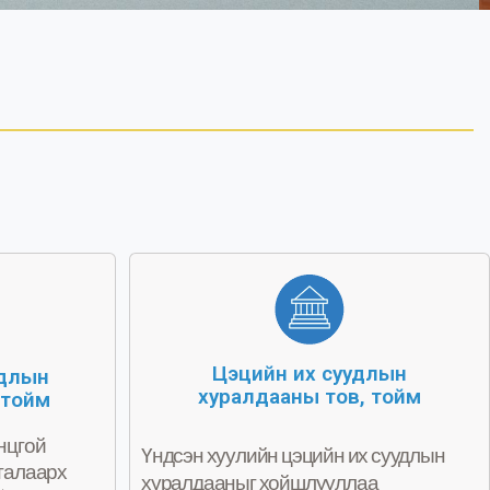
Цэцийн их суудлын
удлын
хуралдааны тов, тойм
 тойм
нцгой
Үндсэн хуулийн цэцийн их суудлын
талаарх
хуралдааныг хойшлууллаа