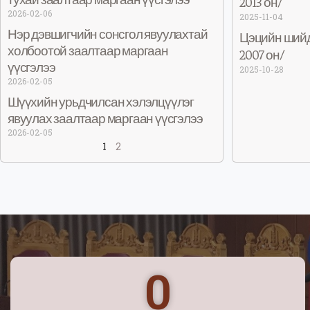
2013 он/
2026-02-06
2025-11-04
Нэр дэвшигчийн сонсгол явуулахтай
Цэцийн шийд
холбоотой заалтаар маргаан
2007 он/
үүсгэлээ
2025-10-28
2026-02-05
Шүүхийн урьдчилсан хэлэлцүүлэг
явуулах заалтаар маргаан үүсгэлээ
2026-02-05
1
2
0