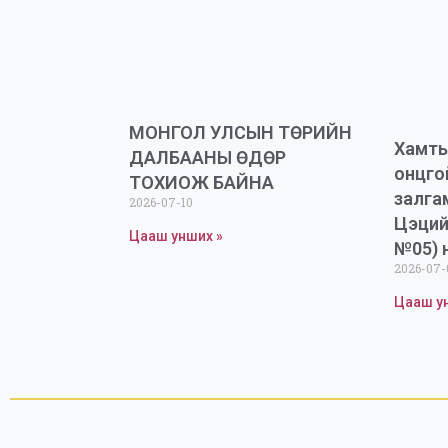
МОНГОЛ УЛСЫН ТӨРИЙН
Хамты
ДАЛБААНЫ ӨДӨР
онцго
ТОХИОЖ БАЙНА
залга
2026-07-10
Цэций
Цааш унших »
№05) 
2026-07-
Цааш у