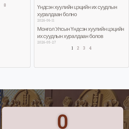
7
8
Үндсэн хуулийн цэцийн их суудлын
хуралдаан болно
2026-06-11
Монгол Улсын Үндсэн хуулийн цэцийн
их суудлын хуралдаан болов
2026-05-27
1
2
3
4
0