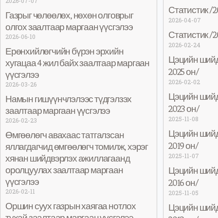
2026-07-07
Статистик /2
Газрыг чөлөөлөх, нөхөн олговрыг
2026-04-07
олгох заалтаар маргаан үүсгэлээ
Статистик /2
2026-06-10
2026-02-24
Ерөнхийлөгчийн бүрэн эрхийн
Цэцийн шийд
хугацаа 4 жил байх заалтаар маргаан
2025 он/
үүсгэлээ
2026-02-02
2026-03-26
Цэцийн шийд
Намын гишүүнчлэлээс түдгэлзэх
2023 он/
заалтаар маргаан үүсгэлээ
2025-11-08
2026-02-23
Цэцийн шийд
Өмгөөлөгч авахаас татгалзсан
2019 он/
яллагдагчид өмгөөлөгч томилж, хэрэг
2025-11-07
хянан шийдвэрлэх ажиллагаанд
оролцуулах заалтаар маргаан
Цэцийн шийд
үүсгэлээ
2016 он/
2026-02-11
2025-11-05
Оршин суух газрын хаягаа нотлох
Цэцийн шийд
тухай заалтаар маргаан үүсгэлээ