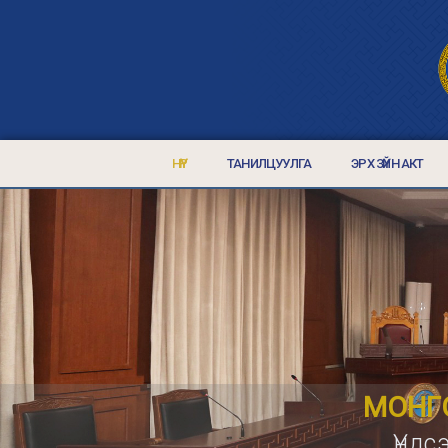
НҮҮР
ТАНИЛЦУУЛГА
ЭРХ ЗҮЙН АКТ
МОНГО
Үндс