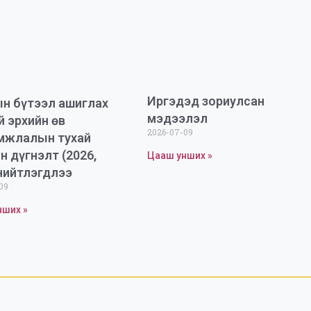
Иргэдэд зориулсан
н бүтээл ашиглах
мэдээлэл
й эрхийн өв
2026-07-09
мжлалын тухай
н дүгнэлт (2026,
Цааш унших »
нийтлэгдлээ
09
нших »