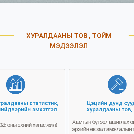
ХУРАЛДААНЫ ТОВ , ТОЙМ
МЭДЭЭЛЭЛ
Цэцийн дунд су
уралдааны статистик,
хуралдааны тов,
ийдвэрийн эмхэтгэл
Хамтын бүтээл ашиглах о
026 оны эхний хагас жил)
эрхийн өв залгамжлалын 