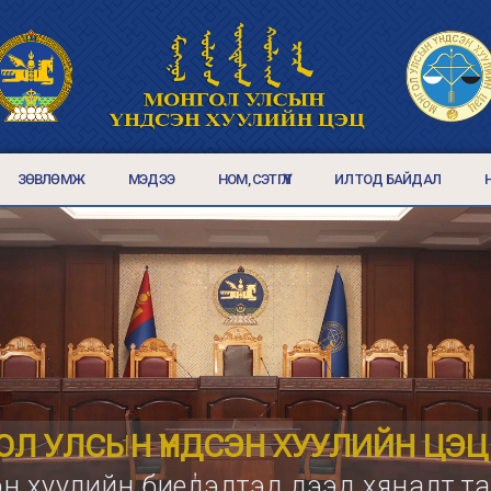
ЗӨВЛӨМЖ
МЭДЭЭ
НОМ, СЭТГҮҮЛ
ИЛ ТОД БАЙДАЛ
Л УЛСЫН ҮНДСЭН ХУУЛИЙН ЦЭЦ
эн хуулийн биелэлтэд дээд хяналт т