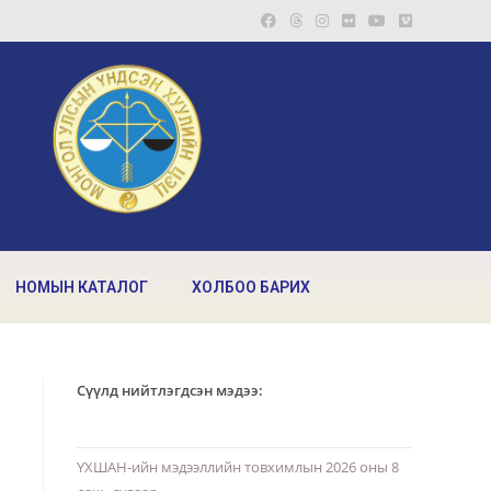
НОМЫН КАТАЛОГ
ХОЛБОО БАРИХ
Сүүлд нийтлэгдсэн мэдээ:
ҮХШАН-ийн мэдээллийн товхимлын 2026 оны 8