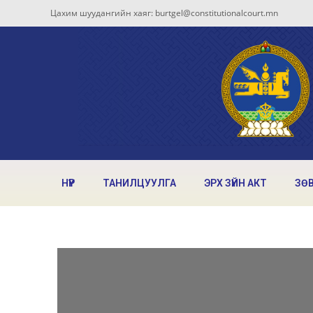
Цахим шуудангийн хаяг: burtgel@constitutionalcourt.mn
НҮҮР
ТАНИЛЦУУЛГА
ЭРХ ЗҮЙН АКТ
ЗӨ