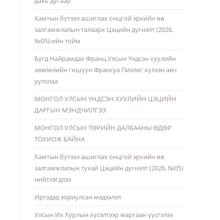
дахь дугаар
Хамтын бүтээл ашиглах онцгой эрхийн өв
залгамжлалын талаарх Цэцийн дүгнэлт (2026,
№05)-ийн тойм
Бүгд Найрамдах Франц Улсын Үндсэн хуулийн
зөвлөлийн гишүүн Франсуа Пиллег хүлээн авч
уулзлаа
МОНГОЛ УЛСЫН ҮНДСЭН ХУУЛИЙН ЦЭЦИЙН
ДАРГЫН МЭНДЧИЛГЭЭ
МОНГОЛ УЛСЫН ТӨРИЙН ДАЛБААНЫ ӨДӨР
ТОХИОЖ БАЙНА
Хамтын бүтээл ашиглах онцгой эрхийн өв
залгамжлалын тухай Цэцийн дүгнэлт (2026, №05)
нийтлэгдлээ
Иргэдэд зориулсан мэдээлэл
Улсын Их Хурлын хүсэлтээр маргаан үүсгэлээ