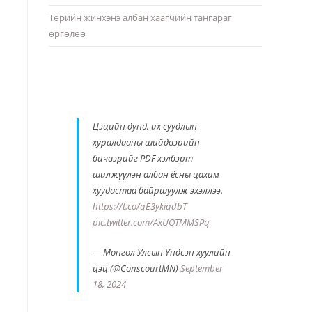
Төрийн жинхэнэ албан хаагчийн тангараг
өргөлөө
Цэцийн дунд, их суудлын
хуралдааны шийдвэрийн
бичвэрийг PDF хэлбэрт
шилжүүлэн албан ёсны цахим
хуудастаа байршуулж эхэллээ.
https://t.co/qE3ykiqdbT
pic.twitter.com/AxUQTMMSPq
— Монгол Улсын Үндсэн хуулийн
цэц (@ConscourtMN)
September
18, 2024