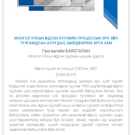
МОНГОЛ УЛСЫН ҮНДСЭН ХУУЛИЙН ПРОЦЕССЫН ЭРХ ЗҮЙН
ТУЛГАМДСАН АСУУДАЛ, ШИЙДВЭРЛЭХ АРГА ЗАМ
Гунгаагийн БАЯСГАЛАН
Монгол Улсын Үндсэн хуулийн цэцийн дарга
“Үндсэн хуульт ёс сэтгүүл” 2025 он. №01
(2026-02-29)
Монгол Улс ардчилсан тогтолцоонд шилжин эрх зүйт төрийг
бүрдүүлэх үндэс болсон шинэ Үндсэн хуулиа 1992 онд батлахдаа Үндсэн
хуулийн цэц нэртэй Үндсэн хуулийн шүүхийг байгуулсан билээ. Энэ
нь дэлхийн ардчилсан улс орнуудын түгээмэл чиг хандлагад
нийцсэн цоо шинэ институтийг Монгол Улсад анх бий болгосон түүхэн
ололт болсон юм. Үндсэн хуулийн шүүх нь Үндсэн хуулийг хэлбэрэлтгүй
сахин хамгаалахын тулд төрийн эрх мэдлийг хэрэгжүүлэгч
байгууллага, албан тушаалтны үйл ажиллагаа Үндсэн хуулийн суурь
үзэл баримтлалд нийцэж буй эсэхийг хянаж, төрийн эрх мэдлийг
зохистой хязгаарлах, хүний хөндөгдсөн эрхийг сэргээн тогтоох
чадамжтай байгууллага байх ёстой.