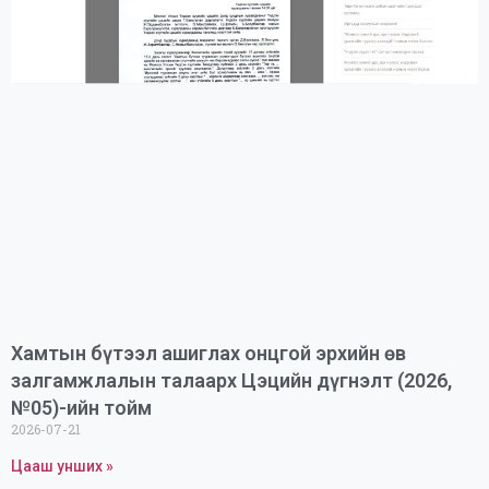
Хамтын бүтээл ашиглах онцгой эрхийн өв
залгамжлалын талаарх Цэцийн дүгнэлт (2026,
№05)-ийн тойм
2026-07-21
Цааш унших »