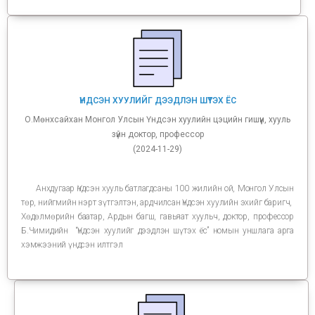
ҮНДСЭН ХУУЛИЙГ ДЭЭДЛЭН ШҮТЭХ ЁС
О.Мөнхсайхан Монгол Улсын Үндсэн хуулийн цэцийн гишүүн, хууль
зүйн доктор, профессор
(2024-11-29)
Анхдугаар Үндсэн хууль батлагдсаны 100 жилийн ой, Монгол Улсын
төр, нийгмийн нэрт зүтгэлтэн, ардчилсан Үндсэн хуулийн эхийг баригч,
Хөдөлмөрийн баатар, Ардын багш, гавьяат хуульч, доктор, профессор
Б.Чимидийн “Үндсэн хуулийг дээдлэн шүтэх ёс” номын уншлага арга
хэмжээний үндсэн илтгэл