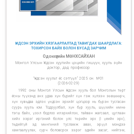
ҮНДСЭН ЭРХИЙН ХЯЗГААРЛАЛТАД ТАВИГДАХ ШААРДЛАГА:
ТОХИРСОН БАЙХ БОЛОН БУСАД ЗАРЧИМ
Одонхүүгийн МӨНХСАЙХАН
Монгол Улсын Үндсэн хуулийн цэцийн гишүүн, хууль зүйн
доктор, дэд профессор
“Үндсэн хуульт ёс сэтгүүл” 2025 он. №01
(2026-02-29)
1992 оны Монгол Улсын Үндсэн хууль бол Монголын төрт
ёсны түүхэнд анх удаа хүн бүрийг хүн гэж хүлээн зөвшөөрч,
хүн хувьдаа эдлэх үндсэн эрхийг цогцоор нь бүрэн тусгасан
суурь хууль юм. Тодруулбал, хүн бүр хууль, шүүхийн өмнө
тэгш байх, үзэл бодлоо илэрхийлэх, тайван жагсаал, цуглаан
хийх зэрэг иргэний болон улс төрийн эрх (I үеийн эрх),
төдийгүй эд мөнгөний тусламж авах, эрүүл мэндээ
хамгаалуулах, сурч боловсрох зэрэг эдийн засаг, нийгэм,