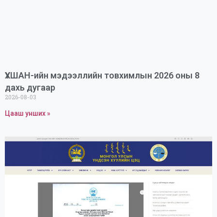
ҮХШАН-ийн мэдээллийн товхимлын 2026 оны 8
дахь дугаар
2026-08-03
Цааш унших »