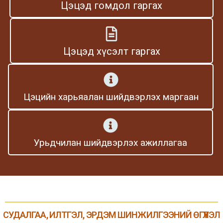
Цэцэд гомдол гаргах
Цэцэд хүсэлт гаргах
Цэцийн харьяалан шийдвэрлэх маргаан
Урьдчилан шийдвэрлэх ажиллагаа
СУДАЛГАА, ИЛТГЭЛ, ЭРДЭМ ШИНЖИЛГЭЭНИЙ ӨГҮҮЛЭЛ