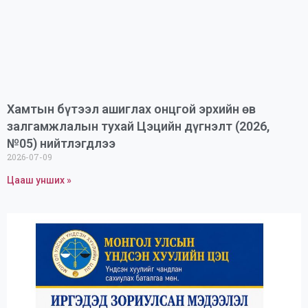
Хамтын бүтээл ашиглах онцгой эрхийн өв
залгамжлалын тухай Цэцийн дүгнэлт (2026,
№05) нийтлэгдлээ
2026-07-09
Цааш унших »