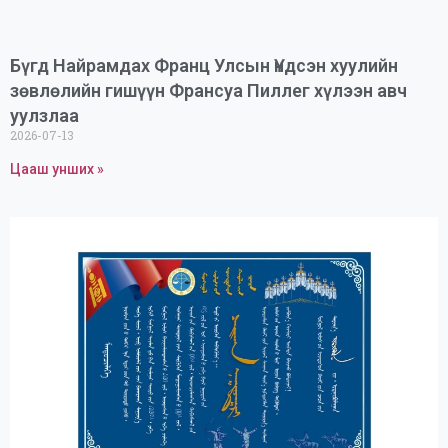
Бүгд Найрамдах Франц Улсын Үндсэн хуулийн
зөвлөлийн гишүүн Франсуа Пиллег хүлээн авч
уулзлаа
2026-07-13
Цааш унших »