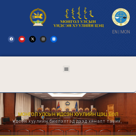
EN
|
MON
МОНГОЛ УЛСЫН ҮНДСЭН ХУУЛИЙН ЦЭЦ БОЛ
Үндсэн хуулийн биелэлтэд дээд хяналт тавих,