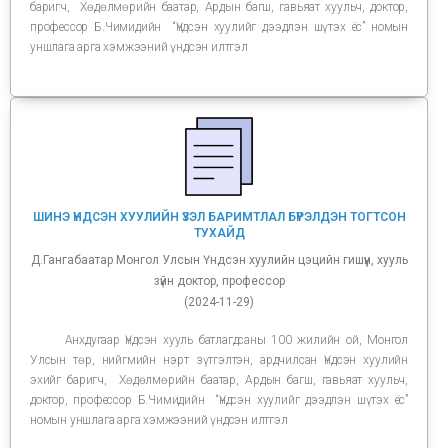
баригч, Хөдөлмөрийн баатар, Ардын багш, гавьяат хуульч, доктор,
профессор Б.Чимидийн “Үндсэн хуулийг дээдлэн шүтэх ёс” номын
уншлага арга хэмжээний үндсэн илтгэл
ШИНЭ ҮНДСЭН ХУУЛИЙН ҮЗЭЛ БАРИМТЛАЛ БҮРЭЛДЭН ТОГТСОН
ТУХАЙД
Д.Гангабаатар Монгол Улсын Үндсэн хуулийн цэцийн гишүүн, хууль
зүйн доктор, профессор
(2024-11-29)
Анхдугаар Үндсэн хууль батлагдсаны 100 жилийн ой, Монгол
Улсын төр, нийгмийн нэрт зүтгэлтэн, ардчилсан Үндсэн хуулийн
эхийг баригч, Хөдөлмөрийн баатар, Ардын багш, гавьяат хуульч,
доктор, профессор Б.Чимидийн “Үндсэн хуулийг дээдлэн шүтэх ёс”
номын уншлага арга хэмжээний үндсэн илтгэл