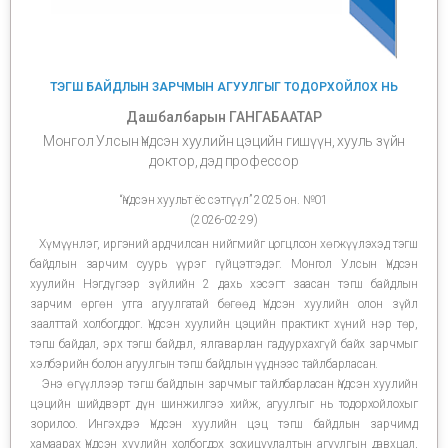
ТЭГШ БАЙДЛЫН ЗАРЧМЫН АГУУЛГЫГ ТОДОРХОЙЛОХ НЬ
Дашбалбарын ГАНГАБААТАР
Монгол Улсын Үндсэн хуулийн цэцийн гишүүн, хууль зүйн
доктор, дэд профессор
“Үндсэн хуульт ёс сэтгүүл” 2025 он. №01
(2026-02-29)
Хүмүүнлэг, иргэний ардчилсан нийгмийг цогцлоон хөгжүүлэхэд тэгш
байдлын зарчим суурь үүрэг гүйцэтгэдэг. Монгол Улсын Үндсэн
хуулийн Нэгдүгээр зүйлийн 2 дахь хэсэгт заасан тэгш байдлын
зарчим өргөн утга агуулгатай бөгөөд Үндсэн хуулийн олон зүйл
заалттай холбогддог. Үндсэн хуулийн цэцийн практикт хүний нэр төр,
тэгш байдал, эрх тэгш байдал, ялгаварлан гадуурхахгүй байх зарчмыг
хэлбэрийн болон агуулгын тэгш байдлын үүднээс тайлбарласан.
Энэ өгүүллээр тэгш байдлын зарчмыг тайлбарласан Үндсэн хуулийн
цэцийн шийдвэрт дүн шинжилгээ хийж, агуулгыг нь тодорхойлохыг
зорилоо. Ингэхдээ Үндсэн хуулийн цэц тэгш байдлын зарчимд
хамаарах Үндсэн хуулийн холбогдох зохицуулалтын агуулгын давхцал,