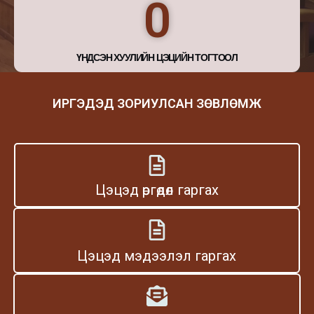
0
ҮНДСЭН ХУУЛИЙН ЦЭЦИЙН ТОГТООЛ
ИРГЭДЭД ЗОРИУЛСАН ЗӨВЛӨМЖ
Цэцэд өргөдөл гаргах
Цэцэд мэдээлэл гаргах