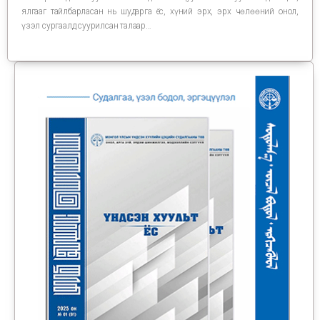
ялгааг тайлбарласан нь шударга ёс, хүний эрх, эрх чөлөөний онол,
үзэл сургаалд суурилсан талаар…