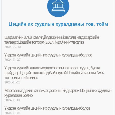
Цэцийн их суудлын хуралдааны тов, тойм
Цагдаагийн алба хаагч үйлдвэрчний эвлэлд нэгдэх эрхийн
талаарх Цэцийн тогтоол (2024, №03) нийтлэгдлээ
2025-02-12
Үндсэн хуулийн цэцийн их суудлын хуралдаан боллоо
2024-11-27
Үндсэн хуулийг дагаж мөрдөхөөс өмнө гарсан хууль, бусад
шийдвэр Цэцийн хяналтад байх тухай Цэцийн 2024 оны №02
тогтоолыг нийтэллээ
2024-11-25
Маргааныг дахин хянаж, эцэслэн шийдвэрлэх Цэцийн их суудлын
хуралдаан болно
2024-11-13
Үндсэн хуулийн цэцийн их суудлын хуралдаан болов
2024-11-08