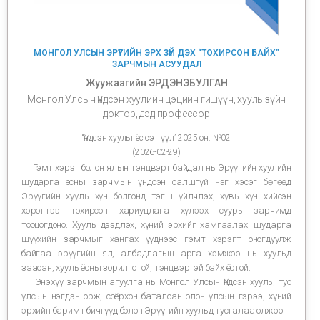
МОНГОЛ УЛСЫН ЭРҮҮГИЙН ЭРХ ЗҮЙ ДЭХ “ТОХИРСОН БАЙХ”
ЗАРЧМЫН АСУУДАЛ
Жуужаагийн ЭРДЭНЭБУЛГАН
Монгол Улсын Үндсэн хуулийн цэцийн гишүүн, хууль зүйн
доктор, дэд профессор
“Үндсэн хуульт ёс сэтгүүл” 2025 он. №02
(2026-02-29)
Гэмт хэрэг болон ялын тэнцвэрт байдал нь Эрүүгийн хуулийн
шударга ёсны зарчмын үндсэн салшгүй нэг хэсэг бөгөөд
Эрүүгийн хууль хүн болгонд тэгш үйлчлэх, хувь хүн хийсэн
хэрэгтээ тохирсон хариуцлага хүлээх суурь зарчимд
тооцогдоно. Хууль дээдлэх, хүний эрхийг хамгаалах, шударга
шүүхийн зарчмыг хангах үүднээс гэмт хэрэгт оногдуулж
байгаа эрүүгийн ял, албадлагын арга хэмжээ нь хуульд
заасан, хууль ёсны зорилготой, тэнцвэртэй байх ёстой.
Энэхүү зарчмын агуулга нь Монгол Улсын Үндсэн хууль, тус
улсын нэгдэн орж, соёрхон баталсан олон улсын гэрээ, хүний
эрхийн баримт бичгүүд болон Эрүүгийн хуульд тусгалаа олжээ.