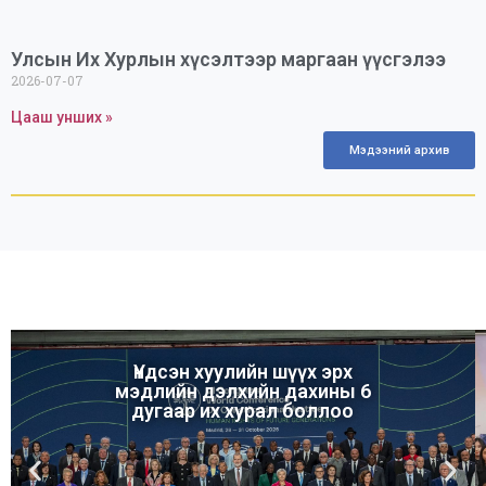
Улсын Их Хурлын хүсэлтээр маргаан үүсгэлээ
2026-07-07
Цааш унших »
Мэдээний архив
Үндсэн хуулийн шүүх эрх
мэдлийн дэлхийн дахины 6
дугаар их хурал боллоо