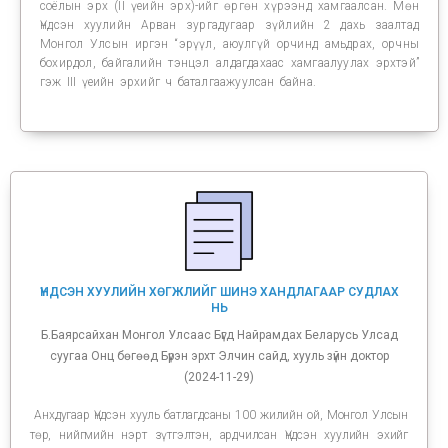
соёлын эрх (II үеийн эрх)-ийг өргөн хүрээнд хамгаалсан. Мөн
Үндсэн хуулийн Арван зургадугаар зүйлийн 2 дахь заалтад
Монгол Улсын иргэн “эрүүл, аюулгүй орчинд амьдрах, орчны
бохирдол, байгалийн тэнцэл алдагдахаас хамгаалуулах эрхтэй”
гэж III үеийн эрхийг ч баталгаажуулсан байна.
ҮНДСЭН ХУУЛИЙН ХӨГЖЛИЙГ ШИНЭ ХАНДЛАГААР СУДЛАХ
НЬ
Б.Баярсайхан Монгол Улсаас Бүгд Найрамдах Беларусь Улсад
суугаа Онц бөгөөд Бүрэн эрхт Элчин сайд, хууль зүйн доктор
(2024-11-29)
Анхдугаар Үндсэн хууль батлагдсаны 100 жилийн ой, Монгол Улсын
төр, нийгмийн нэрт зүтгэлтэн, ардчилсан Үндсэн хуулийн эхийг