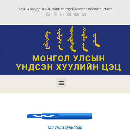
Цахим шуудангийн хаяг: burtgel@constitutionalcourt.mn
MS Word хувилбар