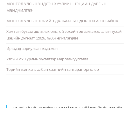
МОНГОЛ УЛСЫН ҮНДСЭН ХУУЛИЙН ЦЭЦИЙН ДАРГЫН
МЭНДЧИЛГЭЭ
МОНГОЛ УЛСЫН ТӨРИЙН ДАЛБААНЫ ӨДӨР ТОХИОЖ БАЙНА
Хамтын бүтээл ашиглах онцгой эрхийн өв залгамжлалын тухай
Цэцийн дүгнэлт (2026, №05) нийтлэгдлээ
Иргэдэд зориулсан мэдээлэл
Улсын Их Хурлын хүсэлтээр маргаан үүсгэлээ
Төрийн жинхэнэ албан хаагчийн тангараг өргөлөө
Цэцийн дунд, их суудлын хуралдааны шийдвэрийн бичвэрийг
PDF хэлбэрт шилжүүлэн албан ёсны цахим хуудастаа
байршуулж эхэллээ.
https://t.co/qE3ykiqdbT
pic.twitter.com/AxUQTMMSPq