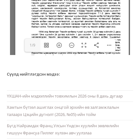
1/9
Сүүлд нийтлэгдсэн мэдээ:
ҮХШАН-ийн мэдээллийн товхимлын 2026 оны 8 дахь дугаар
Хамтын бүтээл ашиглах онцгой эрхийн өв залгамжлалын
талаарх Цэцийн дүгнэлт (2026, №05)-ийн тойм
Бүгд Найрамдах Франц Улсын Үндсэн хуулийн зөвлөлийн
гишүүн Франсуа Пиллег хүлээн авч уулзлаа