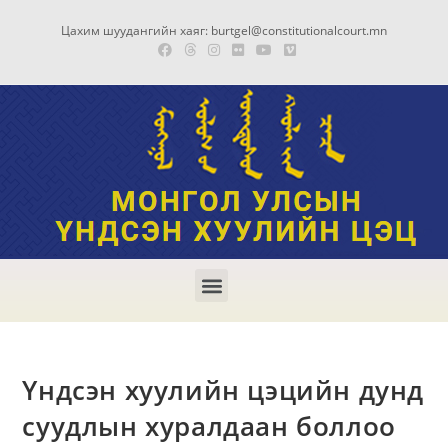
Цахим шуудангийн хаяг: burtgel@constitutionalcourt.mn
Үндсэн хуулийн цэцийн дунд
суудлын хуралдаан боллоо