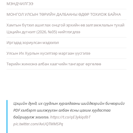
МЭНДЧИЛГЭЭ
МОНГОЛ УЛСЫН ТӨРИЙН ДАЛБААНЫ ӨДӨР ТОХИОЖ БАЙНА
Хамтын бүтээл ашиглах онцгой эрхийн өв залгамжлалын тухай
Цэцийн дүгнэлт (2026, №05) нийтлэгдлээ
Иргэдэд зориулсан мэдээлэл
Улсын Их Хурлын хүсэлтээр маргаан үүсгэлээ
Төрийн жинхэнэ албан хаагчийн тангараг өргөлөө
Цэцийн дунд, их суудлын хуралдааны шийдвэрийн бичвэрийг
PDF хэлбэрт шилжүүлэн албан ёсны цахим хуудастаа
байршуулж эхэллээ.
https://t.co/qE3ykiqdbT
pic.twitter.com/AxUQTMMSPq