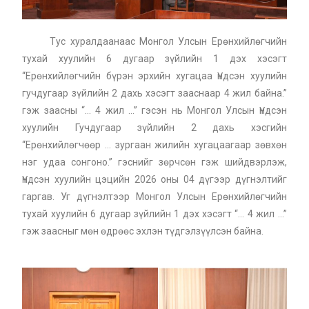
Тус хуралдаанаас Монгол Улсын Ерөнхийлөгчийн
тухай хуулийн 6 дугаар зүйлийн 1 дэх хэсэгт
“Ерөнхийлөгчийн бүрэн эрхийн хугацаа Үндсэн хуулийн
гучдугаар зүйлийн 2 дахь хэсэгт зааснаар 4 жил байна.”
гэж заасны “… 4 жил …” гэсэн нь Монгол Улсын Үндсэн
хуулийн Гучдугаар зүйлийн 2 дахь хэсгийн
“Ерөнхийлөгчөөр … зургаан жилийн хугацаагаар зөвхөн
нэг удаа сонгоно.” гэснийг зөрчсөн гэж шийдвэрлэж,
Үндсэн хуулийн цэцийн 2026 оны 04 дүгээр дүгнэлтийг
гаргав. Уг дүгнэлтээр Монгол Улсын Ерөнхийлөгчийн
тухай хуулийн 6 дугаар зүйлийн 1 дэх хэсэгт “… 4 жил …”
гэж заасныг мөн өдрөөс эхлэн түдгэлзүүлсэн байна.