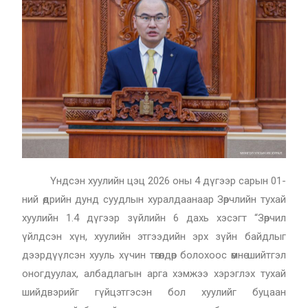
Үндсэн хуулийн цэц 2026 оны 4 дүгээр сарын 01-
ний өдрийн дунд суудлын хуралдаанаар Зөрчлийн тухай
хуулийн 1.4 дүгээр зүйлийн 6 дахь хэсэгт “Зөрчил
үйлдсэн хүн, хуулийн этгээдийн эрх зүйн байдлыг
дээрдүүлсэн хууль хүчин төгөлдөр болохоос өмнө шийтгэл
оногдуулах, албадлагын арга хэмжээ хэрэглэх тухай
шийдвэрийг гүйцэтгэсэн бол хуулийг буцаан