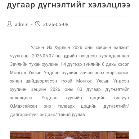
дугаар дүгнэлтийг хэлэлцлээ
admin
2026-05-08
Улсын Их Хурлын 2026 оны хаврын ээлжит
чуулганы 2026.05.07-ны өдрийн нэгдсэн хуралдаанаар
Зөрчлийн тухай хуулийн 1.4 дүгээр зүйлийн 6 дахь хэсэг
Монгол Улсын Үндсэн хуулийг зөрчсөн эсэх маргааныг
хянан шийдвэрлэсэн тухай Монгол Улсын Үндсэн
хуулийн цэцийн 2026 оны 03 дугаар дүгнэлтийг
хэлэлцлээ. Үндсэн хуулийн цэцийн гишүүн
О.Мөнхсайхан энэ талаарх цэцийн дүгнэлтийг/
дэлгэрэнгүйг эндээс
/ танилцуулав.