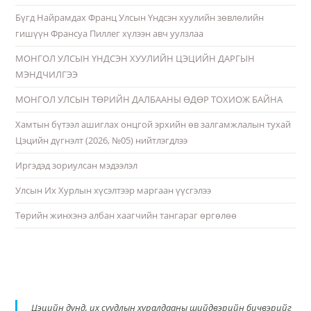
Бүгд Найрамдах Франц Улсын Үндсэн хуулийн зөвлөлийн
гишүүн Франсуа Пиллег хүлээн авч уулзлаа
МОНГОЛ УЛСЫН ҮНДСЭН ХУУЛИЙН ЦЭЦИЙН ДАРГЫН
МЭНДЧИЛГЭЭ
МОНГОЛ УЛСЫН ТӨРИЙН ДАЛБААНЫ ӨДӨР ТОХИОЖ БАЙНА
Хамтын бүтээл ашиглах онцгой эрхийн өв залгамжлалын тухай
Цэцийн дүгнэлт (2026, №05) нийтлэгдлээ
Иргэдэд зориулсан мэдээлэл
Улсын Их Хурлын хүсэлтээр маргаан үүсгэлээ
Төрийн жинхэнэ албан хаагчийн тангараг өргөлөө
Цэцийн дунд, их суудлын хуралдааны шийдвэрийн бичвэрийг