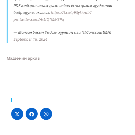
PDF хэлбэрт шилжүүлэн албан ёсны цахим хуудастаа
байршуулж эхэллээ.
https://t.co/qE3ykiqdbT
pic.twitter.com/AxUQTMMSPq
— Монгол Улсын Үндсэн хуулийн цэц (@ConscourtMN)
September 18, 2024
Мэдээний архив
Хуваалцах: