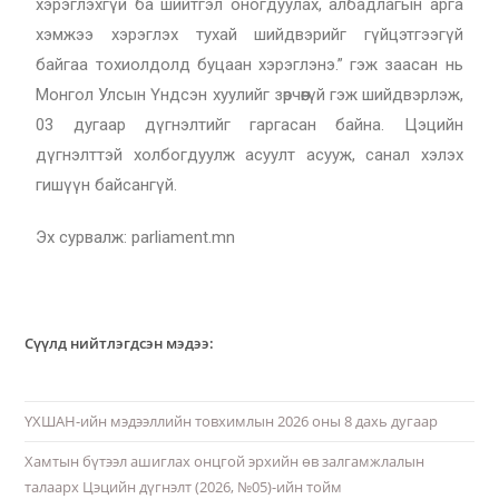
хэрэглэхгүй ба шийтгэл оногдуулах, албадлагын арга
хэмжээ хэрэглэх тухай шийдвэрийг гүйцэтгээгүй
байгаа тохиолдолд буцаан хэрэглэнэ.” гэж заасан нь
Монгол Улсын Үндсэн хуулийг зөрчөөгүй гэж шийдвэрлэж,
03 дугаар дүгнэлтийг гаргасан байна. Цэцийн
дүгнэлттэй холбогдуулж асуулт асууж, санал хэлэх
гишүүн байсангүй.
Эх сурвалж: parliament.mn
Сүүлд нийтлэгдсэн мэдээ:
ҮХШАН-ийн мэдээллийн товхимлын 2026 оны 8 дахь дугаар
Хамтын бүтээл ашиглах онцгой эрхийн өв залгамжлалын
талаарх Цэцийн дүгнэлт (2026, №05)-ийн тойм