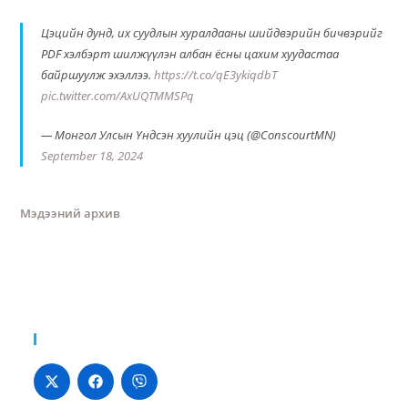
Цэцийн дунд, их суудлын хуралдааны шийдвэрийн бичвэрийг
PDF хэлбэрт шилжүүлэн албан ёсны цахим хуудастаа
байршуулж эхэллээ.
https://t.co/qE3ykiqdbT
pic.twitter.com/AxUQTMMSPq
— Монгол Улсын Үндсэн хуулийн цэц (@ConscourtMN)
September 18, 2024
Мэдээний архив
Хуваалцах: