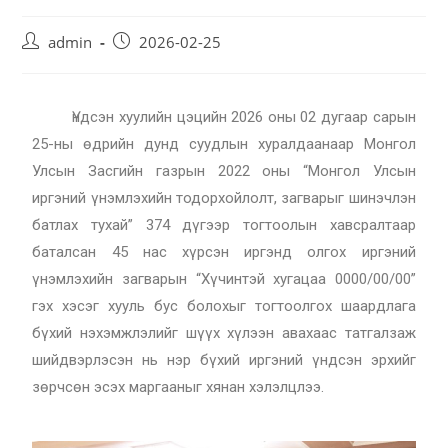
admin
2026-02-25
Үндсэн хуулийн цэцийн 2026 оны 02 дугаар сарын
25-ны өдрийн дунд суудлын хуралдаанаар Монгол
Улсын Засгийн газрын 2022 оны “Монгол Улсын
иргэний үнэмлэхийн тодорхойлолт, загварыг шинэчлэн
батлах тухай” 374 дүгээр тогтоолын хавсралтаар
баталсан 45 нас хүрсэн иргэнд олгох иргэний
үнэмлэхийн загварын “Хүчинтэй хугацаа 0000/00/00”
гэх хэсэг хууль бус болохыг тогтоолгох шаардлага
бүхий нэхэмжлэлийг шүүх хүлээн авахаас татгалзаж
шийдвэрлэсэн нь нэр бүхий иргэний үндсэн эрхийг
зөрчсөн эсэх маргааныг хянан хэлэлцлээ.