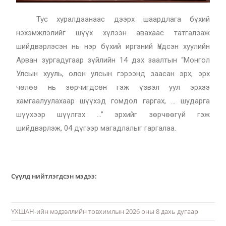
Тус хуралдаанаас дээрх шаардлага бүхий
нэхэмжлэлийг шүүх хүлээн авахаас татгалзаж
шийдвэрлэсэн нь нэр бүхий иргэний Үндсэн хуулийн
Арван зургадугаар зүйлийн 14 дэх заалтын “Монгол
Улсын хууль, олон улсын гэрээнд заасан эрх, эрх
чөлөө нь зөрчигдсөн гэж үзвэл уул эрхээ
хамгаалуулахаар шүүхэд гомдол гаргах, … шударга
шүүхээр шүүлгэх …” эрхийг зөрчөөгүй гэж
шийдвэрлэж, 04 дүгээр магадлалыг гаргалаа.
Сүүлд нийтлэгдсэн мэдээ:
ҮХШАН-ийн мэдээллийн товхимлын 2026 оны 8 дахь дугаар