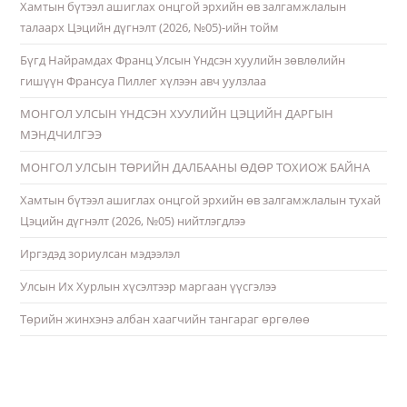
Хамтын бүтээл ашиглах онцгой эрхийн өв залгамжлалын
талаарх Цэцийн дүгнэлт (2026, №05)-ийн тойм
Бүгд Найрамдах Франц Улсын Үндсэн хуулийн зөвлөлийн
гишүүн Франсуа Пиллег хүлээн авч уулзлаа
МОНГОЛ УЛСЫН ҮНДСЭН ХУУЛИЙН ЦЭЦИЙН ДАРГЫН
МЭНДЧИЛГЭЭ
МОНГОЛ УЛСЫН ТӨРИЙН ДАЛБААНЫ ӨДӨР ТОХИОЖ БАЙНА
Хамтын бүтээл ашиглах онцгой эрхийн өв залгамжлалын тухай
Цэцийн дүгнэлт (2026, №05) нийтлэгдлээ
Иргэдэд зориулсан мэдээлэл
Улсын Их Хурлын хүсэлтээр маргаан үүсгэлээ
Төрийн жинхэнэ албан хаагчийн тангараг өргөлөө