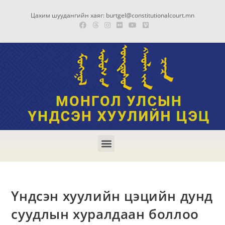
Цахим шуудангийн хаяг: burtgel@constitutionalcourt.mn
Үндсэн хуулийн цэцийн дунд
суудлын хуралдаан боллоо