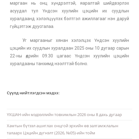
маргаан нь онц хүндрэлтэй, яаралтай шийдвэрлэх
асуудал тул Үндсэн хуулийн цэцийн их суудлын
хуралдаанд хэлэлцүүлэх бэлтгэл ажиллагааг нэн даруй
гүйцэтгэж дуусгалаа.
Уг маргааныг хянан хэлэлцэх Үндсэн хуулийн
цэцийн их суудлын хуралдаан 2025 оны 10 дугаар сарын
22-ны өдрийн 09.30 цагаас Үндсэн хуулийн цэцийн
хуралдааны танхимд нээлттэй болно.
Сүүлд нийтлэгдсэн мэдээ:
ҮХШАН-ийн мэдээллийн товхимлын 2026 оны 8 дахь дугаар
Хамтын бүтээл ашиглах онцгой эрхийн өв залгамжлалын
талаарх Цэцийн дүгнэлт (2026, №05)-ийн тойм