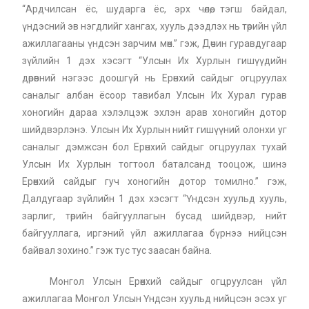
“Ардчилсан ёс, шударга ёс, эрх чөлөө, тэгш байдал,
үндэсний эв нэгдлийг хангах, хууль дээдлэх нь төрийн үйл
ажиллагааны үндсэн зарчим мөн.” гэж, Дөчин гуравдугаар
зүйлийн 1 дэх хэсэгт “Улсын Их Хурлын гишүүдийн
дөрөвний нэгээс доошгүй нь Ерөнхий сайдыг огцруулах
саналыг албан ёсоор тавибал Улсын Их Хурал гурав
хоногийн дараа хэлэлцэж эхлэн арав хоногийн дотор
шийдвэрлэнэ. Улсын Их Хурлын нийт гишүүний олонхи уг
саналыг дэмжсэн бол Ерөнхий сайдыг огцруулах тухай
Улсын Их Хурлын тогтоол баталсанд тооцож, шинэ
Ерөнхий сайдыг гуч хоногийн дотор томилно.” гэж,
Далдугаар зүйлийн 1 дэх хэсэгт “Үндсэн хуульд хууль,
зарлиг, төрийн байгууллагын бусад шийдвэр, нийт
байгууллага, иргэний үйл ажиллагаа бүрнээ нийцсэн
байвал зохино.” гэж тус тус заасан байна.
Монгол Улсын Ерөнхий сайдыг огцруулсан үйл
ажиллагаа Монгол Улсын Үндсэн хуульд нийцсэн эсэх уг