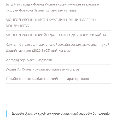
Бүгд Найрамдах Франц Улсын Үндсэн хуулийн зөвлөлийн
гишүүн Франсуа Пиллег хүлээн авч уулзлаа
МОНГОЛ УЛСЫН ҮНДСЭН ХУУЛИЙН ЦЭЦИЙН ДАРГЫН
МЭНДЧИЛГЭЭ
МОНГОЛ УЛСЫН ТӨРИЙН ДАЛБААНЫ ӨДӨР ТОХИОЖ БАЙНА
Хамтын бүтээл ашиглах онцгой эрхийн өв залгамжлалын тухай
Цэцийн дүгнэлт (2026, №05) нийтлэгдлээ
Иргэдэд зориулсан мэдээлэл
Улсын Их Хурлын хүсэлтээр маргаан үүсгэлээ
Төрийн жинхэнэ албан хаагчийн тангараг өргөлөө
Цэцийн дунд, их суудлын хуралдааны шийдвэрийн бичвэрийг