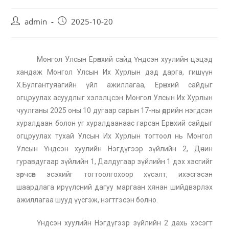
admin
2025-10-20
Монгол Улсын Ерөнхий сайд Үндсэн хуулийн цэцэд
хандаж Монгол Улсын Их Хурлын дэд дарга, гишүүн
Х.Булгантуяагийн үйл ажиллагаа, Ерөнхий сайдыг
огцруулах асуудлыг хэлэлцсэн Монгол Улсын Их Хурлын
чуулганы 2025 оны 10 дугаар сарын 17-ны өдрийн нэгдсэн
хуралдаан болон уг хуралдаанаас гарсан Ерөнхий сайдыг
огцруулах тухай Улсын Их Хурлын тогтоол нь Монгол
Улсын Үндсэн хуулийн Нэгдүгээр зүйлийн 2, Дөчин
гуравдугаар зүйлийн 1, Далдугаар зүйлийн 1 дэх хэсгийг
зөрчсөн эсэхийг тогтоолгохоор хүсэлт, ихэсгэсэн
шаардлага ирүүлсний дагуу маргаан хянан шийдвэрлэх
ажиллагаа шууд үүсгэж, нэгтгэсэн болно.
Үндсэн хуулийн Нэгдүгээр зүйлийн 2 дахь хэсэгт