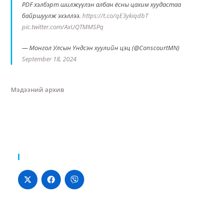
PDF хэлбэрт шилжүүлэн албан ёсны цахим хуудастаа
байршуулж эхэллээ.
https://t.co/qE3ykiqdbT
pic.twitter.com/AxUQTMMSPq
— Монгол Улсын Үндсэн хуулийн цэц (@ConscourtMN)
September 18, 2024
Мэдээний архив
Хуваалцах: