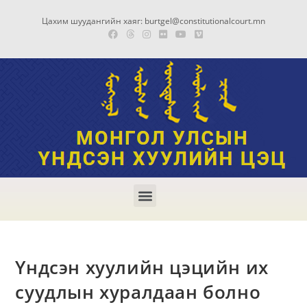
Цахим шуудангийн хаяг: burtgel@constitutionalcourt.mn
Үндсэн хуулийн цэцийн их
суудлын хуралдаан болно