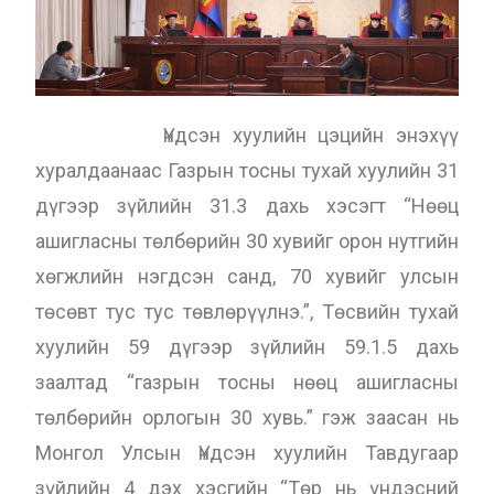
Үндсэн хуулийн цэцийн энэхүү
хуралдаанаас Газрын тосны тухай хуулийн 31
дүгээр зүйлийн 31.3 дахь хэсэгт “Нөөц
ашигласны төлбөрийн 30 хувийг орон нутгийн
хөгжлийн нэгдсэн санд, 70 хувийг улсын
төсөвт тус тус төвлөрүүлнэ.”, Төсвийн тухай
хуулийн 59 дүгээр зүйлийн 59.1.5 дахь
заалтад “газрын тосны нөөц ашигласны
төлбөрийн орлогын 30 хувь.” гэж заасан нь
Монгол Улсын Үндсэн хуулийн Тавдугаар
зүйлийн 4 дэх хэсгийн “Төр нь үндэсний