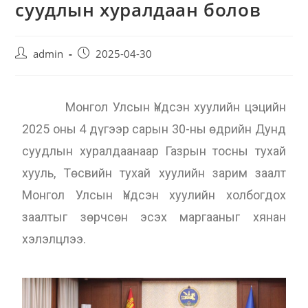
суудлын хуралдаан болов
admin
2025-04-30
Монгол Улсын Үндсэн хуулийн цэцийн
2025 оны 4 дүгээр сарын 30-ны өдрийн Дунд
суудлын хуралдаанаар Газрын тосны тухай
хууль, Төсвийн тухай хуулийн зарим заалт
Монгол Улсын Үндсэн хуулийн холбогдох
заалтыг зөрчсөн эсэх маргааныг хянан
хэлэлцлээ.