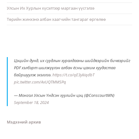
Улсын Их Хурлын хүсэлтээр маргаан үүсгэлээ
Төрийн жинхэнэ албан хаагчийн тангараг өргөлөө
Цэцийн дунд, их суудлын хуралдааны шийдвэрийн бичвэрийг
PDF хэлбэрт шилжүүлэн албан ёсны цахим хуудастаа
байршуулж эхэллээ.
https://t.co/qE3ykiqdbT
pic.twitter.com/AxUQTMMSPq
— Монгол Улсын Үндсэн хуулийн цэц (@ConscourtMN)
September 18, 2024
Мэдээний архив