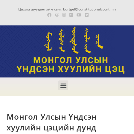
Цахим шуудангийн хаяг: burtgel@constitutionalcourt.mn
Монгол Улсын Үндсэн
хуулийн цэцийн дунд