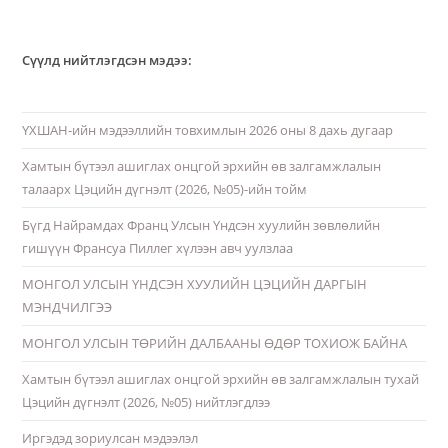
Сүүлд нийтлэгдсэн мэдээ:
ҮХШАН-ийн мэдээллийн товхимлын 2026 оны 8 дахь дугаар
Хамтын бүтээл ашиглах онцгой эрхийн өв залгамжлалын
талаарх Цэцийн дүгнэлт (2026, №05)-ийн тойм
Бүгд Найрамдах Франц Улсын Үндсэн хуулийн зөвлөлийн
гишүүн Франсуа Пиллег хүлээн авч уулзлаа
МОНГОЛ УЛСЫН ҮНДСЭН ХУУЛИЙН ЦЭЦИЙН ДАРГЫН
МЭНДЧИЛГЭЭ
МОНГОЛ УЛСЫН ТӨРИЙН ДАЛБААНЫ ӨДӨР ТОХИОЖ БАЙНА
Хамтын бүтээл ашиглах онцгой эрхийн өв залгамжлалын тухай
Цэцийн дүгнэлт (2026, №05) нийтлэгдлээ
Иргэдэд зориулсан мэдээлэл