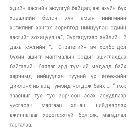
эдийн засгийн аюулгүй байдал, аж ахуйн бүх
хэвшлийн болон хүн амын нийгмийн
хөгжлийг хангах зорилгод нийцүүлэн эдийн
засгийг зохицуулна.”, Зургадугаар зүйлийн 2
дахь хэсгийн “… Стратегийн ач холбогдол
бүхий ашигт малтмалын ордыг ашиглахдаа
байгалийн баялаг ард түмний мэдэлд байх
зарчимд нийцүүлэн түүний үр өгөөжийн
дийлэнх нь ард түмэнд ногдож байх … .” гэж
заасныг тус тус зөрчсөн эсэх асуудлаар
үүсгэсэн маргаан хянан шийдвэрлэх
ажиллагааг хэрэгсэхгүй болгож, магадлал
гаргалаа.