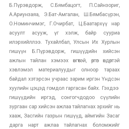
Б.Пүрэвдорж, С.Бямбацогт, П.Сайнзориг,
А.Ариунзаяа, Э.Бат-Амгалан, Ш.Бямбасүрэн,
О.Номинчимэг, Г.Очирбат, Ц.Баатархүү нар
асуулт асууж, үг хэлж, байр сууриа
илэрхийллээ. Тухайлбал, Улсын Их Хурлын
гишүүн Б.Пүрэвдорж, гишүүдийн хийсэн
ажлын тайлан хэмээх өнгөтэй, өртөг өндөртэй
хэвлэмэл материалуудыг олноор тараах
байдал хэтэрсэн учраас зарим иргэн Үндсэн
хуулийн цэцэд гомдол гаргасан байх. Гэхдээ
гишүүдийн иргэд, сонгогчдодоо сүүлийн
зургаан сар хийсэн ажлаа тайлагнах эрхийг нь
хааж, Засгийн газрын гишүүд, аймгийн Засаг
дарга нарт ажлаа тайлагнах боломжийг