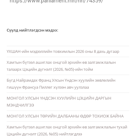
https://www.parliament.mn/nn/74359/
Сүүлд нийтлэгдсэн мэдээ:
ҮХШАН-ийн мэдээллийн товхимлын 2026 оны 8 дахь дугаар
Хамтын бүтээл ашиглах онцгой эрхийн өв залгамжлалын
талаарх Цэцийн дүгнэлт (2026, №05)-ийн тойм
Бүгд Найрамдах Франц Улсын Үндсэн хуулийн зөвлөлийн
гишүүн Франсуа Пиллег хүлээн авч уулзлаа
МОНГОЛ УЛСЫН ҮНДСЭН ХУУЛИЙН ЦЭЦИЙН ДАРГЫН
МЭНДЧИЛГЭЭ
МОНГОЛ УЛСЫН ТӨРИЙН ДАЛБААНЫ ӨДӨР ТОХИОЖ БАЙНА
Хамтын бүтээл ашиглах онцгой эрхийн өв залгамжлалын тухай
Цэцийн дүгнэлт (2026, №05) нийтлэгдлээ