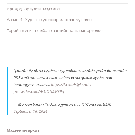
Иргэдэд зориулсан мэдээлэл
Улсын Их Хурлын хүсэлтээр маргаан үүсгэлээ
Төрийн жинхэнэ албан хаагчийн тангараг өргөлөө
Цэцийн дунд, их суудлын хуралдааны шийдвэрийн бичвэрийг
PDF хэлбэрт шилжүүлэн албан ёсны цахим хуудастаа
байршуулж эхэллээ.
https://t.co/qE3ykiqdbT
pic.twitter.com/AxUQTMMSPq
— Монгол Улсын Үндсэн хуулийн цэц (@ConscourtMN)
September 18, 2024
Мэдээний архив