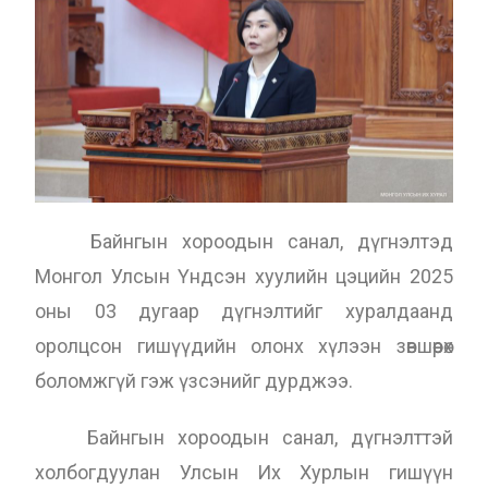
Байнгын хороодын санал, дүгнэлтэд
Монгол Улсын Үндсэн хуулийн цэцийн 2025
оны 03 дугаар дүгнэлтийг хуралдаанд
оролцсон гишүүдийн олонх хүлээн зөвшөөрөх
боломжгүй гэж үзсэнийг дурджээ.
Байнгын хороодын санал, дүгнэлттэй
холбогдуулан Улсын Их Хурлын гишүүн