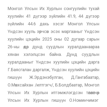
Монгол Улсын Их Хурлын сонгуулийн тухай
хуулийн 41 дүгээр зүйлийн 41.9, 44 дүгээр
зүйлийн 44.6 дахь хэсэг Монгол Улсын
Үндсэн хууль зөрчсөн эсэх маргааныг Үндсэн
хуулийн цэцийн 2025 оны 02 дугаар сарын
26-ны өдөр дунд суудлын хуралдаанаараа
хянан хэлэлцсэн байна. Дунд суудлын
хуралдааныг Үндсэн хуулийн цэцийн дарга
Г.Баясгалан даргалж, Үндсэн хуулийн цэцийн
гишүүн Ж.Эрдэнэбулган, Д.Гангабаатар,
О.Мөнхсайхан /илтгэгч/, Б.Болдбаатар, Монгол
Улсын Их Хурлын итгэмжлэгдсэн төлөөлөгчөөр
Улсын Их Хурлын гишүүн О.Номинчимэг