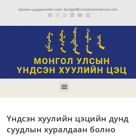
Цахим шуудангийн хаяг: burtgel@constitutionalcourt.mn
Үндсэн хуулийн цэцийн дунд
суудлын хуралдаан болно