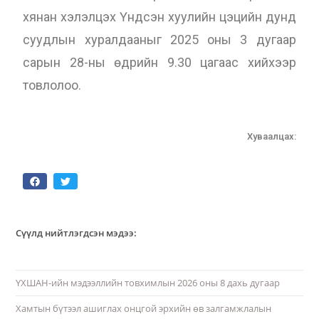
хянан хэлэлцэх Үндсэн хуулийн цэцийн дунд
суудлын хуралдааныг 2025 оны 3 дугаар
сарын 28-ны өдрийн 9.30 цагаас хийхээр
товлолоо.
Хуваалцах:
Сүүлд нийтлэгдсэн мэдээ:
ҮХШАН-ийн мэдээллийн товхимлын 2026 оны 8 дахь дугаар
Хамтын бүтээл ашиглах онцгой эрхийн өв залгамжлалын