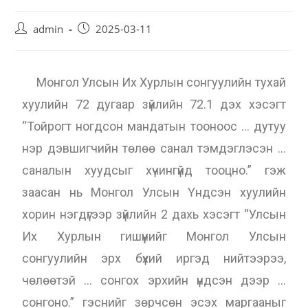
admin
2025-03-11
Монгол Улсын Их Хурлын сонгуулийн тухай
хуулийн 72 дугаар зүйлийн 72.1 дэх хэсэгт
“Тойрогт ногдсон мандатын тооноос … дутуу
нэр дэвшигчийн төлөө санал тэмдэглэсэн …
саналын хуудсыг хүчингүйд тооцно.” гэж
заасан нь Монгол Улсын Үндсэн хуулийн
хорин нэгдүгээр зүйлийн 2 дахь хэсэгт “Улсын
Их Хурлын гишүүнийг Монгол Улсын
сонгуулийн эрх бүхий иргэд нийтээрээ,
чөлөөтэй … сонгох эрхийн үндсэн дээр …
сонгоно.” гэснийг зөрчсөн эсэх маргааныг