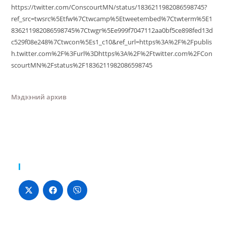
https://twitter.com/ConscourtMN/status/1836211982086598745?
ref_src=twsrc%5Etfw%7Ctwcamp%5Etweetembed%7Ctwterm%5E1
836211982086598745%7Ctwgr%5Ee999f7047112aa0bf5ce898fed13d
c529f08e248%7Ctwcon%5Es1_c10&ref_url=https%3A%2F%2Fpublis
h.twitter.com%2F%3Furl%3Dhttps%3A%2F%2Ftwitter.com%2FCon
scourtMN%2Fstatus%2F1836211982086598745
Мэдээний архив
Хуваалцах: