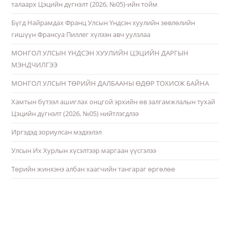
талаарх Цэцийн дүгнэлт (2026, №05)-ийн тойм
Бүгд Найрамдах Франц Улсын Үндсэн хуулийн зөвлөлийн
гишүүн Франсуа Пиллег хүлээн авч уулзлаа
МОНГОЛ УЛСЫН ҮНДСЭН ХУУЛИЙН ЦЭЦИЙН ДАРГЫН
МЭНДЧИЛГЭЭ
МОНГОЛ УЛСЫН ТӨРИЙН ДАЛБААНЫ ӨДӨР ТОХИОЖ БАЙНА
Хамтын бүтээл ашиглах онцгой эрхийн өв залгамжлалын тухай
Цэцийн дүгнэлт (2026, №05) нийтлэгдлээ
Иргэдэд зориулсан мэдээлэл
Улсын Их Хурлын хүсэлтээр маргаан үүсгэлээ
Төрийн жинхэнэ албан хаагчийн тангараг өргөлөө