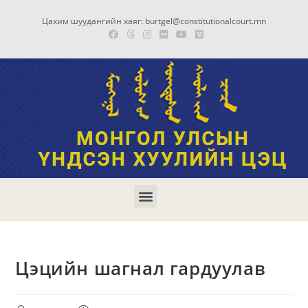
Цахим шуудангийн хаяг: burtgel@constitutionalcourt.mn
Цэцийн шагнал гардуулав