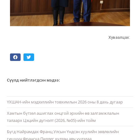
Хуваалцах:
Сүүлд нийтлэгдсэн мэдээ:
ҮХШАН-ийн мэдээллийн товхимлын 2026 оны 8 дахь дугаар
Хамтын бүтээл ашиглах онцгой эрхийн өв залгамжлалын
талаарх Цэцийн дүгнэлт (2026, №05)-ийн тойм
Бүгд Найрамдах Франц Улсын Үндсэн хуулийн зөвлөлийн
гишүүн Франсуа Пиллег хүлээн авч уулзлаа