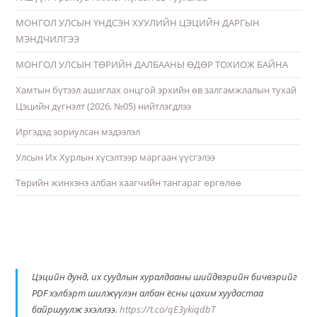
МОНГОЛ УЛСЫН ҮНДСЭН ХУУЛИЙН ЦЭЦИЙН ДАРГЫН
МЭНДЧИЛГЭЭ
МОНГОЛ УЛСЫН ТӨРИЙН ДАЛБААНЫ ӨДӨР ТОХИОЖ БАЙНА
Хамтын бүтээл ашиглах онцгой эрхийн өв залгамжлалын тухай
Цэцийн дүгнэлт (2026, №05) нийтлэгдлээ
Иргэдэд зориулсан мэдээлэл
Улсын Их Хурлын хүсэлтээр маргаан үүсгэлээ
Төрийн жинхэнэ албан хаагчийн тангараг өргөлөө
Цэцийн дунд, их суудлын хуралдааны шийдвэрийн бичвэрийг
PDF хэлбэрт шилжүүлэн албан ёсны цахим хуудастаа
байршуулж эхэллээ.
https://t.co/qE3ykiqdbT