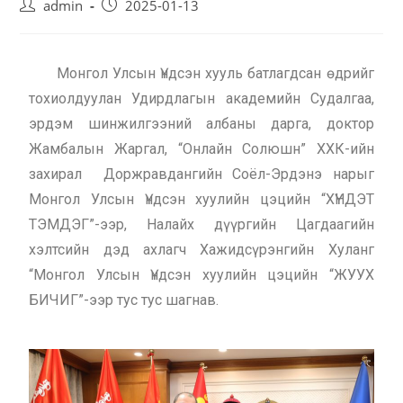
admin
2025-01-13
Монгол Улсын Үндсэн хууль батлагдсан өдрийг
тохиолдуулан Удирдлагын академийн Судалгаа,
эрдэм шинжилгээний албаны дарга, доктор
Жамбалын Жаргал, “Онлайн Солюшн” ХХК-ийн
захирал Доржравдангийн Соёл-Эрдэнэ нарыг
Монгол Улсын Үндсэн хуулийн цэцийн “ХҮНДЭТ
ТЭМДЭГ”-ээр, Налайх дүүргийн Цагдаагийн
хэлтсийн дэд ахлагч Хажидсүрэнгийн Хуланг
“Монгол Улсын Үндсэн хуулийн цэцийн “ЖУУХ
БИЧИГ”-ээр тус тус шагнав.