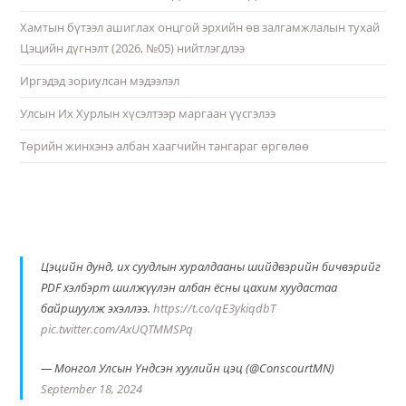
Хамтын бүтээл ашиглах онцгой эрхийн өв залгамжлалын тухай
Цэцийн дүгнэлт (2026, №05) нийтлэгдлээ
Иргэдэд зориулсан мэдээлэл
Улсын Их Хурлын хүсэлтээр маргаан үүсгэлээ
Төрийн жинхэнэ албан хаагчийн тангараг өргөлөө
Цэцийн дунд, их суудлын хуралдааны шийдвэрийн бичвэрийг
PDF хэлбэрт шилжүүлэн албан ёсны цахим хуудастаа
байршуулж эхэллээ.
https://t.co/qE3ykiqdbT
pic.twitter.com/AxUQTMMSPq
— Монгол Улсын Үндсэн хуулийн цэц (@ConscourtMN)
September 18, 2024