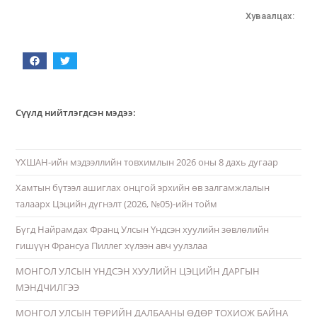
Хуваалцах:
Сүүлд нийтлэгдсэн мэдээ:
ҮХШАН-ийн мэдээллийн товхимлын 2026 оны 8 дахь дугаар
Хамтын бүтээл ашиглах онцгой эрхийн өв залгамжлалын
талаарх Цэцийн дүгнэлт (2026, №05)-ийн тойм
Бүгд Найрамдах Франц Улсын Үндсэн хуулийн зөвлөлийн
гишүүн Франсуа Пиллег хүлээн авч уулзлаа
МОНГОЛ УЛСЫН ҮНДСЭН ХУУЛИЙН ЦЭЦИЙН ДАРГЫН
МЭНДЧИЛГЭЭ
МОНГОЛ УЛСЫН ТӨРИЙН ДАЛБААНЫ ӨДӨР ТОХИОЖ БАЙНА