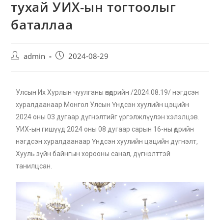
тухай УИХ-ын тогтоолыг
баталлаа
admin
2024-08-29
Улсын Их Хурлын чуулганы өнөөдрийн /2024.08.19/ нэгдсэн
хуралдаанаар Монгол Улсын Үндсэн хуулийн цэцийн
2024 оны 03 дугаар дүгнэлтийг үргэлжлүүлэн хэлэлцэв.
УИХ-ын гишүүд 2024 оны 08 дугаар сарын 16-ны өдрийн
нэгдсэн хуралдаанаар Үндсэн хуулийн цэцийн дүгнэлт,
Хууль зүйн байнгын хорооны санал, дүгнэлттэй
танилцсан.