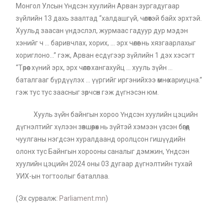
Монгол Улсын Үндсэн хуулийн Арван зургадугаар
зүйлийн 13 дахь заалтад “халдашгүй, чөлөөтэй байх эрхтэй.
Хуульд заасан үндэслэл, журмаас гадуур дур мэдэн
хэнийг ч … баривчлах, хорих, … эрх чөлөөг нь хязгаарлахыг
хориглоно…” гэж, Арван есдүгээр зүйлийн 1 дэх хэсэгт
“Төрөөс хүний эрх, эрх чөлөөг хангахуйц … хууль зүйн …
баталгааг бүрдүүлэх … үүргийг иргэнийхээ өмнө хариуцна.”
гэж тус тус заасныг зөрчсөн гэж дүгнэсэн юм.
Хууль зүйн байнгын хороо Үндсэн хуулийн цэцийн
дүгнэлтийг хүлээн зөвшөөрөх нь зүйтэй хэмээн үзсэн бөгөөд
чуулганы нэгдсэн хуралдаанд оролцсон гишүүдийн
олонх тус Байнгын хорооны саналыг дэмжин, Үндсэн
хуулийн цэцийн 2024 оны 03 дугаар дүгнэлтийн тухай
УИХ-ын тогтоолыг баталлаа.
(Эх сурвалж:
Parliament.mn
)