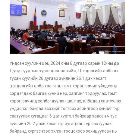
Үндсэн хуулийн цэц 2024 оны 6 дугаар сарын 12-ны өдөр
Дунд суудлын хуралдаанаа хийж, Цагдаагийн албаны
тухай хуулийн 26 дугаар зүйлийн 26.1 дэх хэсэгт
цагдаагийн алба хаагч нь гэмт хэрэг, зөрчил үйлдсэнд
сэрдэгдэж байгаа хүний нэр, хаягийг тодруулах, гэмт
хэрэг, зөрчилд холбогдуулан шалгах, албадан саатуулах
үндэслэл байгаа эсэхийг тогтоох зорилгоор хүнийг түр
саатуулах хугацааг 6 цаг хүртэл байхаар заасан ч тус
зүйлийн 26.2 дахь хэсэгт уг хугацааг түр саатуулах
байранд хүргэснээс эхлэн тооцохоор зохицуулсан нь