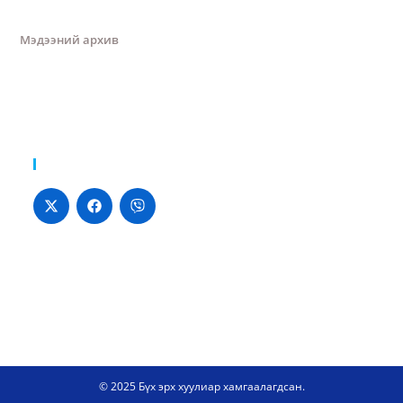
Мэдээний архив
Хуваалцах:
© 2025 Бүх эрх хуулиар хамгаалагдсан.