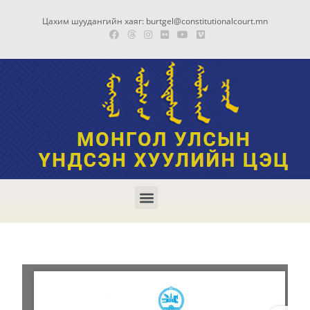
Цахим шуудангийн хаяг: burtgel@constitutionalcourt.mn