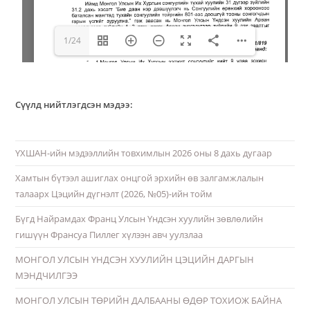
1/24
Сүүлд нийтлэгдсэн мэдээ:
ҮХШАН-ийн мэдээллийн товхимлын 2026 оны 8 дахь дугаар
Хамтын бүтээл ашиглах онцгой эрхийн өв залгамжлалын
талаарх Цэцийн дүгнэлт (2026, №05)-ийн тойм
Бүгд Найрамдах Франц Улсын Үндсэн хуулийн зөвлөлийн
гишүүн Франсуа Пиллег хүлээн авч уулзлаа
МОНГОЛ УЛСЫН ҮНДСЭН ХУУЛИЙН ЦЭЦИЙН ДАРГЫН
МЭНДЧИЛГЭЭ
МОНГОЛ УЛСЫН ТӨРИЙН ДАЛБААНЫ ӨДӨР ТОХИОЖ БАЙНА