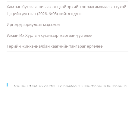
Хамтын бүтээл ашиглах онцгой эрхийн өв залгамжлалын тухай
Цэцийн дүгнэлт (2026, №05) нийтлэгдлээ
Иргэдэд зориулсан мэдээлэл
Улсын Их Хурлын хүсэлтээр маргаан үүсгэлээ
Төрийн жинхэнэ албан хаагчийн тангараг өргөлөө
Цэцийн дунд, их суудлын хуралдааны шийдвэрийн бичвэрийг
PDF хэлбэрт шилжүүлэн албан ёсны цахим хуудастаа
байршуулж эхэллээ.
https://t.co/qE3ykiqdbT
pic.twitter.com/AxUQTMMSPq
— Монгол Улсын Үндсэн хуулийн цэц (@ConscourtMN)
September 18, 2024