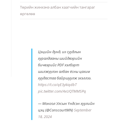
Төрийн жинхэнэ албан хаагчийн тангараг
өргөлөө
Цэцийн дунд, их суудлын
хуралдааны шийдвэрийн
бичвэрийг PDF хэлбэрт
шилжүүлэн албан ёсны цахим
хуудастаа байршуулж эхэллээ.
https://t.co/qE3ykiqdbT
pic.twitter.com/AxUQTMMSPq
— Монгол Улсын Үндсэн хуулийн
цэц (@ConscourtMN)
September
18, 2024