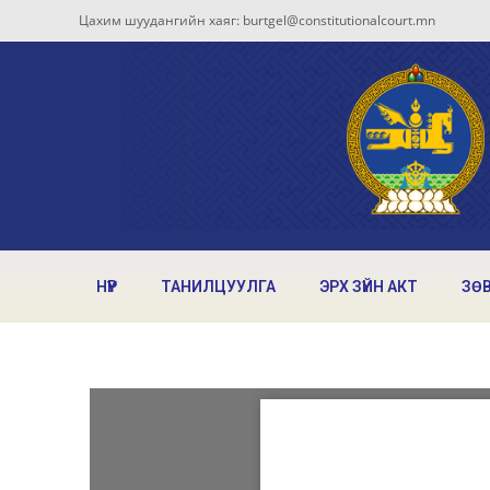
Цахим шуудангийн хаяг: burtgel@constitutionalcourt.mn
НҮҮР
ТАНИЛЦУУЛГА
ЭРХ ЗҮЙН АКТ
ЗӨ