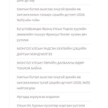
дахь дугаар
Хамтын бүтээл ашиглах онцгой эрхийн өв
залгамжлалын талаарх Цэцийн дүгнэлт (2026,
№05)-ийн тойм
Бүгд Найрамдах Франц Улсын Үндсэн хуулийн
зөвлөлийн гишүүн Франсуа Пиллег хүлээн авч
уулзлаа
МОНГОЛ УЛСЫН ҮНДСЭН ХУУЛИЙН ЦЭЦИЙН
ДАРГЫН МЭНДЧИЛГЭЭ
МОНГОЛ УЛСЫН ТӨРИЙН ДАЛБААНЫ ӨДӨР
ТОХИОЖ БАЙНА
Хамтын бүтээл ашиглах онцгой эрхийн өв
залгамжлалын тухай Цэцийн дүгнэлт (2026, №05)
нийтлэгдлээ
Иргэдэд зориулсан мэдээлэл
Улсын Их Хурлын хүсэлтээр маргаан үүсгэлээ