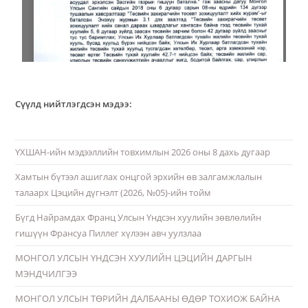
Сүүлд нийтлэгдсэн мэдээ:
ҮХШАН-ийн мэдээллийн товхимлын 2026 оны 8 дахь дугаар
Хамтын бүтээл ашиглах онцгой эрхийн өв залгамжлалын
талаарх Цэцийн дүгнэлт (2026, №05)-ийн тойм
Бүгд Найрамдах Франц Улсын Үндсэн хуулийн зөвлөлийн
гишүүн Франсуа Пиллег хүлээн авч уулзлаа
МОНГОЛ УЛСЫН ҮНДСЭН ХУУЛИЙН ЦЭЦИЙН ДАРГЫН
МЭНДЧИЛГЭЭ
МОНГОЛ УЛСЫН ТӨРИЙН ДАЛБААНЫ ӨДӨР ТОХИОЖ БАЙНА