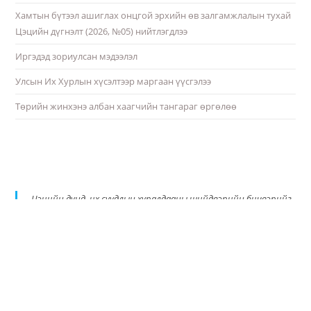
Хамтын бүтээл ашиглах онцгой эрхийн өв залгамжлалын тухай
Цэцийн дүгнэлт (2026, №05) нийтлэгдлээ
Иргэдэд зориулсан мэдээлэл
Улсын Их Хурлын хүсэлтээр маргаан үүсгэлээ
Төрийн жинхэнэ албан хаагчийн тангараг өргөлөө
Цэцийн дунд, их суудлын хуралдааны шийдвэрийн бичвэрийг
PDF хэлбэрт шилжүүлэн албан ёсны цахим хуудастаа
байршуулж эхэллээ.
https://t.co/qE3ykiqdbT
pic.twitter.com/AxUQTMMSPq
— Монгол Улсын Үндсэн хуулийн цэц (@ConscourtMN)
September 18, 2024