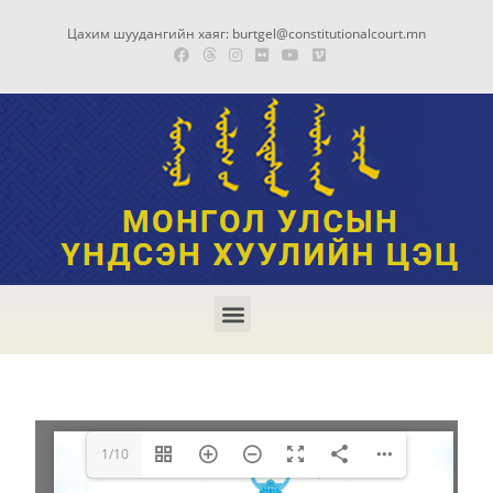
Цахим шуудангийн хаяг: burtgel@constitutionalcourt.mn
1/10