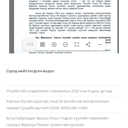
1/19
Сүүлд нийтлэгдсэн мэдээ:
ҮХШАН-ийн мэдээллийн товхимлын 2026 оны 8 дахь дугаар
Хамтын бүтээл ашиглах онцгой эрхийн өв залгамжлалын
талаарх Цэцийн дүгнэлт (2026, №05)-ийн тойм
Бүгд Найрамдах Франц Улсын Үндсэн хуулийн зөвлөлийн
гишүүн Франсуа Пиллег хүлээн авч уулзлаа