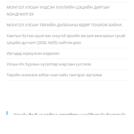
МОНГОЛ УЛСЫН ҮНДСЭН ХУУЛИЙН ЦЭЦИЙН ДАРГЫН
МЭНДЧИЛГЭЭ
МОНГОЛ УЛСЫН ТӨРИЙН ДАЛБААНЫ ӨДӨР ТОХИОЖ БАЙНА
Хамтын бүтээл ашиглах онцгой эрхийн өв залгамжлалын тухай
Цэцийн дүгнэлт (2026, №05) нийтлэгдлээ
Иргэдэд зориулсан мэдээлэл
Улсын Их Хурлын хүсэлтээр маргаан үүсгэлээ
Төрийн жинхэнэ албан хаагчийн тангараг өргөлөө
Цэцийн дунд, их суудлын хуралдааны шийдвэрийн бичвэрийг
PDF хэлбэрт шилжүүлэн албан ёсны цахим хуудастаа
байршуулж эхэллээ.
https://t.co/qE3ykiqdbT