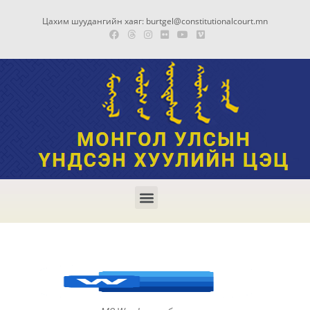
Цахим шуудангийн хаяг: burtgel@constitutionalcourt.mn