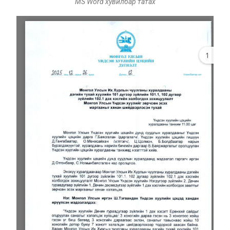
MS Word хувилбар татах
1