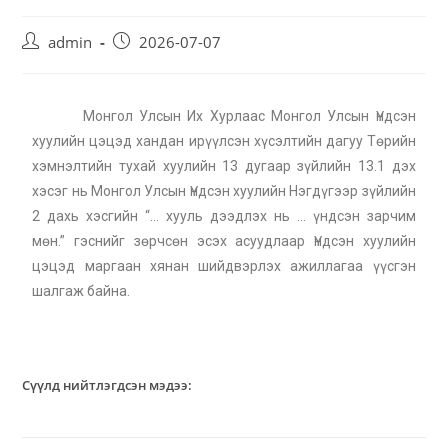
admin
2026-07-07
Монгол Улсын Их Хурлаас Монгол Улсын Үндсэн
хуулийн цэцэд хандан ирүүлсэн хүсэлтийн дагуу Төрийн
хэмнэлтийн тухай хуулийн 13 дугаар зүйлийн 13.1 дэх
хэсэг нь Монгол Улсын Үндсэн хуулийн Нэгдүгээр зүйлийн
2 дахь хэсгийн “… хууль дээдлэх нь … үндсэн зарчим
мөн.” гэснийг зөрчсөн эсэх асуудлаар Үндсэн хуулийн
цэцэд маргаан хянан шийдвэрлэх ажиллагаа үүсгэн
шалгаж байна.
Сүүлд нийтлэгдсэн мэдээ: