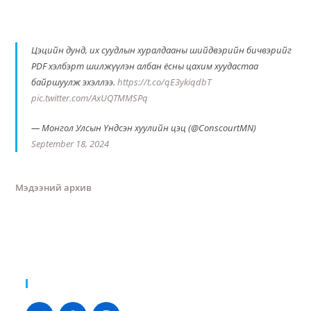
Цэцийн дунд, их суудлын хуралдааны шийдвэрийн бичвэрийг
PDF хэлбэрт шилжүүлэн албан ёсны цахим хуудастаа
байршуулж эхэллээ.
https://t.co/qE3ykiqdbT
pic.twitter.com/AxUQTMMSPq
— Монгол Улсын Үндсэн хуулийн цэц (@ConscourtMN)
September 18, 2024
Мэдээний архив
Хуваалцах: