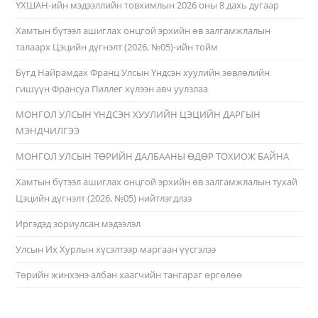
ҮХШАН-ийн мэдээллийн товхимлын 2026 оны 8 дахь дугаар
Хамтын бүтээл ашиглах онцгой эрхийн өв залгамжлалын
талаарх Цэцийн дүгнэлт (2026, №05)-ийн тойм
Бүгд Найрамдах Франц Улсын Үндсэн хуулийн зөвлөлийн
гишүүн Франсуа Пиллег хүлээн авч уулзлаа
МОНГОЛ УЛСЫН ҮНДСЭН ХУУЛИЙН ЦЭЦИЙН ДАРГЫН
МЭНДЧИЛГЭЭ
МОНГОЛ УЛСЫН ТӨРИЙН ДАЛБААНЫ ӨДӨР ТОХИОЖ БАЙНА
Хамтын бүтээл ашиглах онцгой эрхийн өв залгамжлалын тухай
Цэцийн дүгнэлт (2026, №05) нийтлэгдлээ
Иргэдэд зориулсан мэдээлэл
Улсын Их Хурлын хүсэлтээр маргаан үүсгэлээ
Төрийн жинхэнэ албан хаагчийн тангараг өргөлөө