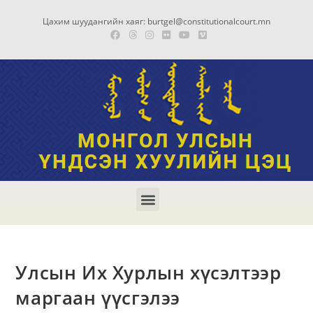
Цахим шуудангийн хаяг: burtgel@constitutionalcourt.mn
Улсын Их Хурлын хүсэлтээр
маргаан үүсгэлээ