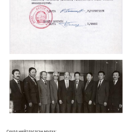
Сүүлд нийтлэгдсэн мэдээ: