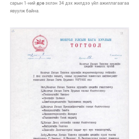
сарын 1-ний өдрөөс эхлэн 34 дэх жилдээ үйл ажиллагаагаа
явуулж байна.