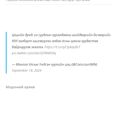
Цэцийн дунд, их суудлын хуралдааны шийдвэрийн бичвэрийг
PDF хэлбэрт шилжүүлэн албан ёсны цахим хуудастаа
байршуулж эхэллээ.
https://t.co/qE3ykiqdbT
pic.twitter.com/AxUQTMMSPq
— Монгол Улсын Үндсэн хуулийн цэц (@ConscourtMN)
September 18, 2024
Мэдээний архив