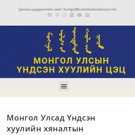
Цахим шуудангийн хаяг: burtgel@constitutionalcourt.mn
Монгол Улсад Үндсэн
хуулийн хяналтын