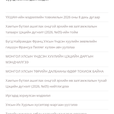
ҮХШАН-ийн мэдээллийн товхимлын 2026 оны 8 дахь дугаар
Хамтын бүтээл ашиглах онцгой эрхийн өв залгамжлалын
талаарх Цэцийн дүгнэлт (2026, №05)-ийн тойм
Бүгд Найрамдах Франц Улсын Үндсэн хуулийн зөвлөлийн
гишүүн Франсуа Пиллег хүлээн авч уулзлаа
МОНГОЛ УЛСЫН ҮНДСЭН ХУУЛИЙН ЦЭЦИЙН ДАРГЫН
МЭНДЧИЛГЭЭ
МОНГОЛ УЛСЫН ТӨРИЙН ДАЛБААНЫ ӨДӨР ТОХИОЖ БАЙНА
Хамтын бүтээл ашиглах онцгой эрхийн өв залгамжлалын тухай
Цэцийн дүгнэлт (2026, №05) нийтлэгдлээ
Иргэдэд зориулсан мэдээлэл
Улсын Их Хурлын хүсэлтээр маргаан үүсгэлээ
Төрийн жинхэнэ албан хаагчийн тангараг өргөлөө