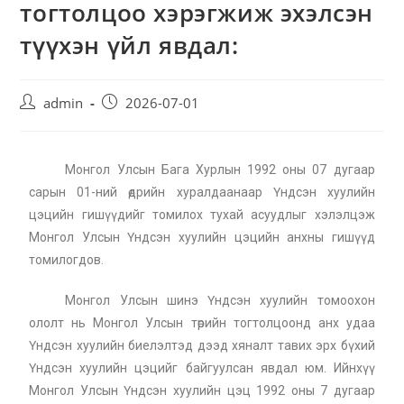
тогтолцоо хэрэгжиж эхэлсэн
түүхэн үйл явдал:
admin
2026-07-01
Монгол Улсын Бага Хурлын 1992 оны 07 дугаар
сарын 01-ний өдрийн хуралдаанаар Үндсэн хуулийн
цэцийн гишүүдийг томилох тухай асуудлыг хэлэлцэж
Монгол Улсын Үндсэн хуулийн цэцийн анхны гишүүд
томилогдов.
Монгол Улсын шинэ Үндсэн хуулийн томоохон
ололт нь Монгол Улсын төрийн тогтолцоонд анх удаа
Үндсэн хуулийн биелэлтэд дээд хяналт тавих эрх бүхий
Үндсэн хуулийн цэцийг байгуулсан явдал юм. Ийнхүү
Монгол Улсын Үндсэн хуулийн цэц 1992 оны 7 дугаар