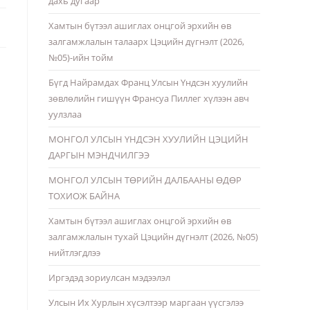
дахь дугаар
Хамтын бүтээл ашиглах онцгой эрхийн өв
залгамжлалын талаарх Цэцийн дүгнэлт (2026,
№05)-ийн тойм
Бүгд Найрамдах Франц Улсын Үндсэн хуулийн
зөвлөлийн гишүүн Франсуа Пиллег хүлээн авч
уулзлаа
МОНГОЛ УЛСЫН ҮНДСЭН ХУУЛИЙН ЦЭЦИЙН
ДАРГЫН МЭНДЧИЛГЭЭ
МОНГОЛ УЛСЫН ТӨРИЙН ДАЛБААНЫ ӨДӨР
ТОХИОЖ БАЙНА
Хамтын бүтээл ашиглах онцгой эрхийн өв
залгамжлалын тухай Цэцийн дүгнэлт (2026, №05)
нийтлэгдлээ
Иргэдэд зориулсан мэдээлэл
Улсын Их Хурлын хүсэлтээр маргаан үүсгэлээ