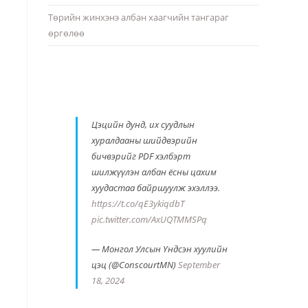
Төрийн жинхэнэ албан хаагчийн тангараг
өргөлөө
Цэцийн дунд, их суудлын
хуралдааны шийдвэрийн
бичвэрийг PDF хэлбэрт
шилжүүлэн албан ёсны цахим
хуудастаа байршуулж эхэллээ.
https://t.co/qE3ykiqdbT
pic.twitter.com/AxUQTMMSPq
— Монгол Улсын Үндсэн хуулийн
цэц (@ConscourtMN)
September
18, 2024