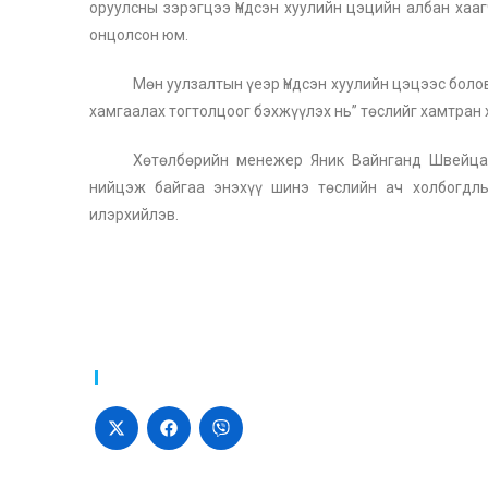
оруулсны зэрэгцээ Үндсэн хуулийн цэцийн албан хаа
онцолсон юм.
Мөн уулзалтын үеэр Үндсэн хуулийн цэцээс боло
хамгаалах тогтолцоог бэхжүүлэх нь” төслийг хамтран
Хөтөлбөрийн менежер Яник Вайнганд Швейца
нийцэж байгаа энэхүү шинэ төслийн ач холбогдл
илэрхийлэв.
Хуваалцах: