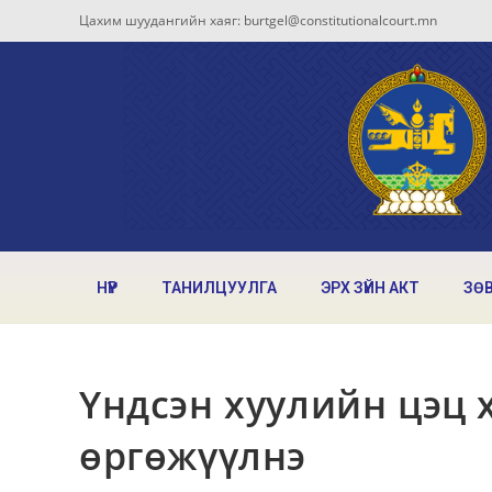
Цахим шуудангийн хаяг: burtgel@constitutionalcourt.mn
НҮҮР
ТАНИЛЦУУЛГА
ЭРХ ЗҮЙН АКТ
ЗӨ
Үндсэн хуулийн цэц
өргөжүүлнэ