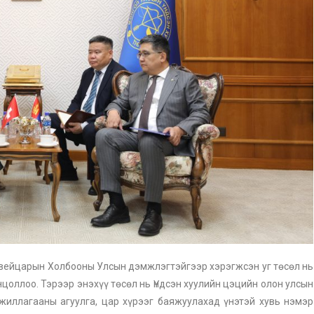
Швейцарын Холбооны Улсын дэмжлэгтэйгээр хэрэгжсэн уг төсөл нь
нцоллоо. Тэрээр энэхүү төсөл нь Үндсэн хуулийн цэцийн олон улсын
иллагааны агуулга, цар хүрээг баяжуулахад үнэтэй хувь нэмэр