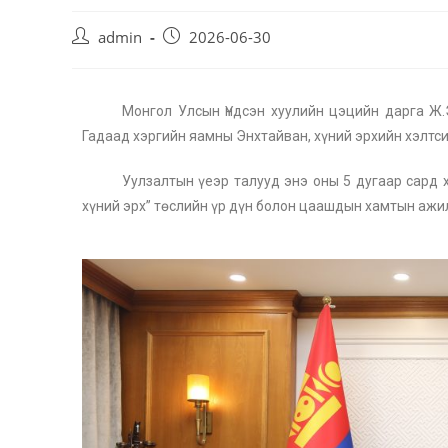
admin
2026-06-30
Монгол Улсын Үндсэн хуулийн цэцийн дарга Ж
Гадаад хэргийн яамны Энхтайван, хүний эрхийн хэлтс
Уулзалтын үеэр талууд энэ оны 5 дугаар сард 
хүний эрх” төслийн үр дүн болон цаашдын хамтын ажи