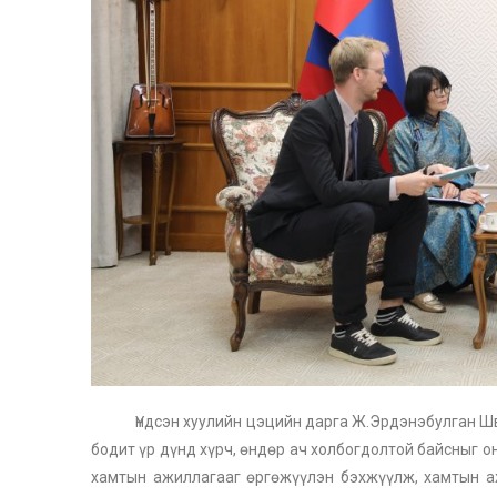
Үндсэн хуулийн цэцийн дарга Ж.Эрдэнэбулган 
бодит үр дүнд хүрч, өндөр ач холбогдолтой байсныг о
хамтын ажиллагааг өргөжүүлэн бэхжүүлж, хамтын аж