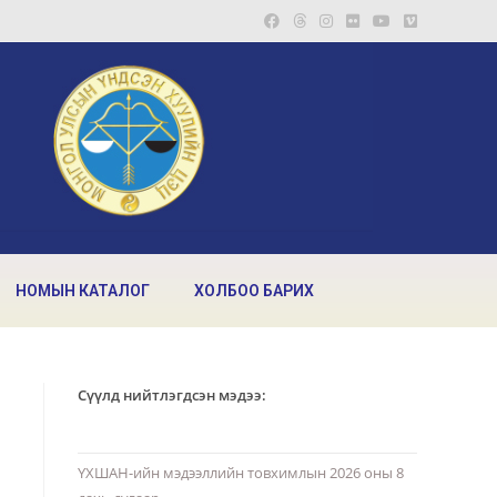
НОМЫН КАТАЛОГ
ХОЛБОО БАРИХ
Сүүлд нийтлэгдсэн мэдээ:
ҮХШАН-ийн мэдээллийн товхимлын 2026 оны 8