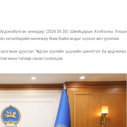
.Эрдэнэбулган өнөөдөр (2026.06.30) Швейцарын Холбооны Улсын
ийн хөтөлбөрийн менежер Яник Вайнгандыг хүлээн авч уулзлаа.
хэрэгжиж дууссан “Үндсэн хуулийн шүүхийн шинэтгэл ба ардчилал,
ллагааны талаар санал солилцов.