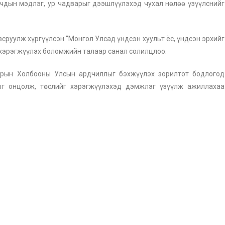
гчдын мэдлэг, ур чадварыг дээшлүүлэхэд чухал нөлөө үзүүлснийг
всруулж хүргүүлсэн “Монгол Улсад үндсэн хуульт ёс, үндсэн эрхийг
 хэрэгжүүлэх боломжийн талаар санал солилцлоо.
рын Холбооны Улсын ардчиллыг бэхжүүлэх зорилтот бодлогод
ыг онцолж, төслийг хэрэгжүүлэхэд дэмжлэг үзүүлж ажиллахаа