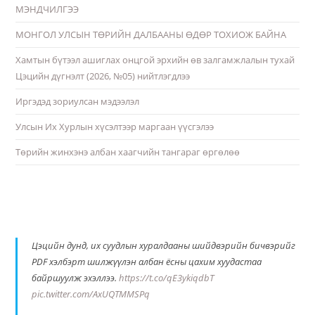
МЭНДЧИЛГЭЭ
МОНГОЛ УЛСЫН ТӨРИЙН ДАЛБААНЫ ӨДӨР ТОХИОЖ БАЙНА
Хамтын бүтээл ашиглах онцгой эрхийн өв залгамжлалын тухай
Цэцийн дүгнэлт (2026, №05) нийтлэгдлээ
Иргэдэд зориулсан мэдээлэл
Улсын Их Хурлын хүсэлтээр маргаан үүсгэлээ
Төрийн жинхэнэ албан хаагчийн тангараг өргөлөө
Цэцийн дунд, их суудлын хуралдааны шийдвэрийн бичвэрийг
PDF хэлбэрт шилжүүлэн албан ёсны цахим хуудастаа
байршуулж эхэллээ.
https://t.co/qE3ykiqdbT
pic.twitter.com/AxUQTMMSPq