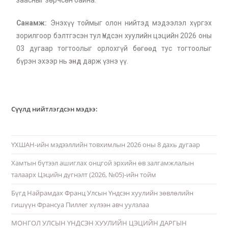
заасныг зөрчсөн байна.
Санамж:
Энэхүү тоймыг олон нийтэд мэдээлэл хүргэх
зорилгоор бэлтгэсэн тул Үндсэн хуулийн цэцийн 2026 оны
03 дугаар тогтоолыг орлохгүй бөгөөд тус тогтоолыг
бүрэн эхээр нь
энд
дарж үзнэ үү.
Сүүлд нийтлэгдсэн мэдээ:
ҮХШАН-ийн мэдээллийн товхимлын 2026 оны 8 дахь дугаар
Хамтын бүтээл ашиглах онцгой эрхийн өв залгамжлалын
талаарх Цэцийн дүгнэлт (2026, №05)-ийн тойм
Бүгд Найрамдах Франц Улсын Үндсэн хуулийн зөвлөлийн
гишүүн Франсуа Пиллег хүлээн авч уулзлаа
МОНГОЛ УЛСЫН ҮНДСЭН ХУУЛИЙН ЦЭЦИЙН ДАРГЫН