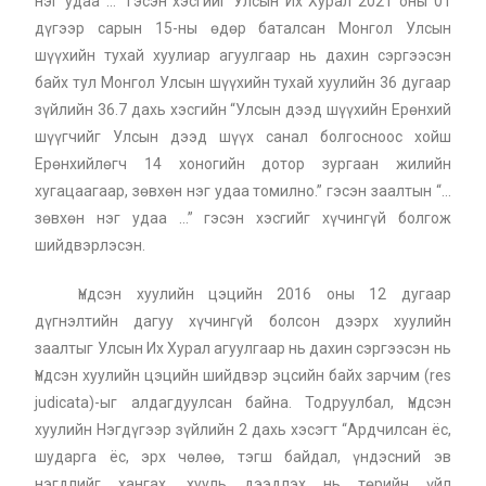
нэг удаа …” гэсэн хэсгийг Улсын Их Хурал 2021 оны 01
дүгээр сарын 15-ны өдөр баталсан Монгол Улсын
шүүхийн тухай хуулиар агуулгаар нь дахин сэргээсэн
байх тул Монгол Улсын шүүхийн тухай хуулийн 36 дугаар
зүйлийн 36.7 дахь хэсгийн “Улсын дээд шүүхийн Ерөнхий
шүүгчийг Улсын дээд шүүх санал болгосноос хойш
Ерөнхийлөгч 14 хоногийн дотор зургаан жилийн
хугацаагаар, зөвхөн нэг удаа томилно.” гэсэн заалтын “…
зөвхөн нэг удаа …” гэсэн хэсгийг хүчингүй болгож
шийдвэрлэсэн.
Үндсэн хуулийн цэцийн 2016 оны 12 дугаар
дүгнэлтийн дагуу хүчингүй болсон дээрх хуулийн
заалтыг Улсын Их Хурал агуулгаар нь дахин сэргээсэн нь
Үндсэн хуулийн цэцийн шийдвэр эцсийн байх зарчим (res
judicata)-ыг алдагдуулсан байна. Тодруулбал, Үндсэн
хуулийн Нэгдүгээр зүйлийн 2 дахь хэсэгт “Ардчилсан ёс,
шударга ёс, эрх чөлөө, тэгш байдал, үндэсний эв
нэгдлийг хангах, хууль дээдлэх нь төрийн үйл