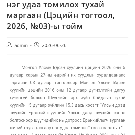
нэг удаа томилох тухай
маргаан (Цэцийн тогтоол,
2026, №03)-ы тойм
admin
2026-06-26
Монгол Улсын Үндсэн хуулийн цэцийн 2026 оны 5
дугаар сарын 27-ны өдрийн их суудлын хуралдаанаас
гаргасан 03 дугаар тогтоолоор Монгол Улсын Үндсэн
хуулийн цэцийн 2016 оны 12 дугаар дүгнэлтийн дагуу
хүчингүй болсон Шүүгчийн эрх зүйн байдлын тухай
хуулийн 15 дугаар зүйлийн 15.3 дахь хэсэгт “Улсын дээд
шүүхийн Ерөнхий шүүгчийг Улсын дээд шүүхийн санал
болгосноор шүүгчдийнх нь дотроос Ерөнхийлөгч зургаан
жилийн хугацаагаар нэг удаа томилно.” гэсэн заалтын “…