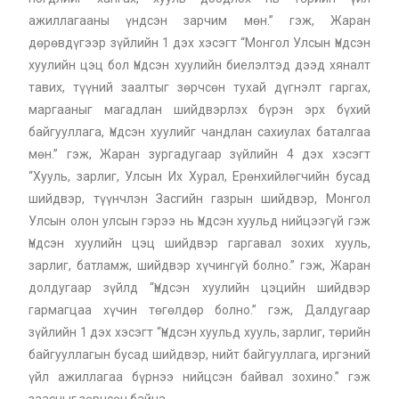
ажиллагааны үндсэн зарчим мөн.” гэж, Жаран
дөрөвдүгээр зүйлийн 1 дэх хэсэгт “Монгол Улсын Үндсэн
хуулийн цэц бол Үндсэн хуулийн биелэлтэд дээд хяналт
тавих, түүний заалтыг зөрчсөн тухай дүгнэлт гаргах,
маргааныг магадлан шийдвэрлэх бүрэн эрх бүхий
байгууллага, Үндсэн хуулийг чандлан сахиулах баталгаа
мөн.” гэж, Жаран зургадугаар зүйлийн 4 дэх хэсэгт
“Хууль, зарлиг, Улсын Их Хурал, Ерөнхийлөгчийн бусад
шийдвэр, түүнчлэн Засгийн газрын шийдвэр, Монгол
Улсын олон улсын гэрээ нь Үндсэн хуульд нийцээгүй гэж
Үндсэн хуулийн цэц шийдвэр гаргавал зохих хууль,
зарлиг, батламж, шийдвэр хүчингүй болно.” гэж, Жаран
долдугаар зүйлд “Үндсэн хуулийн цэцийн шийдвэр
гармагцаа хүчин төгөлдөр болно.” гэж, Далдугаар
зүйлийн 1 дэх хэсэгт “Үндсэн хуульд хууль, зарлиг, төрийн
байгууллагын бусад шийдвэр, нийт байгууллага, иргэний
үйл ажиллагаа бүрнээ нийцсэн байвал зохино.” гэж