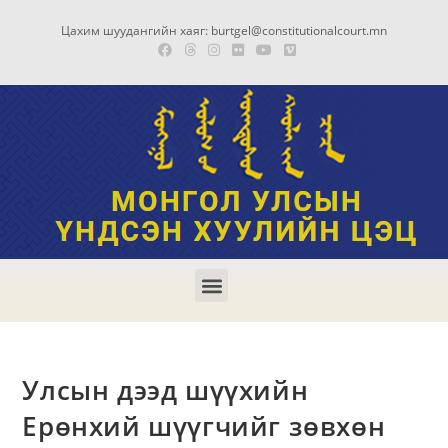
Цахим шуудангийн хаяг: burtgel@constitutionalcourt.mn
Улсын дээд шүүхийн
Ерөнхий шүүгчийг зөвхөн