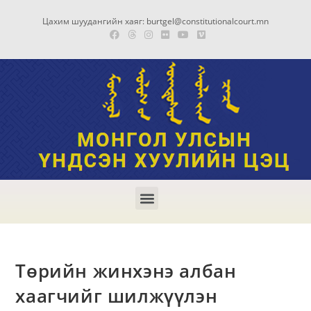
Цахим шуудангийн хаяг: burtgel@constitutionalcourt.mn
Төрийн жинхэнэ албан
хаагчийг шилжүүлэн