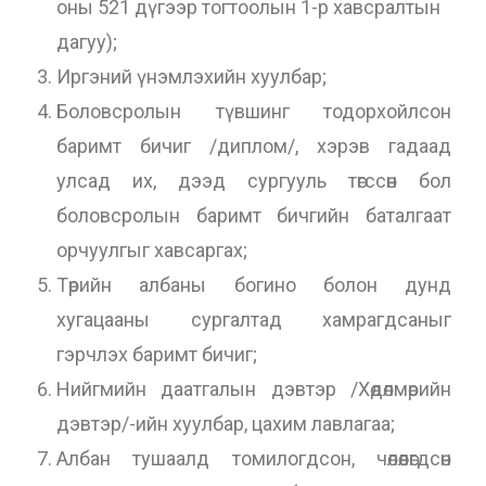
оны 521 дүгээр тогтоолын 1-р хавсралтын
дагуу);
Иргэний үнэмлэхийн хуулбар;
Боловсролын түвшинг тодорхойлсон
баримт бичиг /диплом/, хэрэв гадаад
улсад их, дээд сургууль төгссөн бол
боловсролын баримт бичгийн баталгаат
орчуулгыг хавсаргах;
Төрийн албаны богино болон дунд
хугацааны сургалтад хамрагдсаныг
гэрчлэх баримт бичиг;
Нийгмийн даатгалын дэвтэр /Хөдөлмөрийн
дэвтэр/-ийн хуулбар, цахим лавлагаа;
Албан тушаалд томилогдсон, чөлөөлөгдсөн