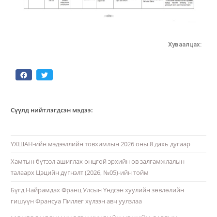
Хуваалцах:
Сүүлд нийтлэгдсэн мэдээ:
ҮХШАН-ийн мэдээллийн товхимлын 2026 оны 8 дахь дугаар
Хамтын бүтээл ашиглах онцгой эрхийн өв залгамжлалын
талаарх Цэцийн дүгнэлт (2026, №05)-ийн тойм
Бүгд Найрамдах Франц Улсын Үндсэн хуулийн зөвлөлийн
гишүүн Франсуа Пиллег хүлээн авч уулзлаа