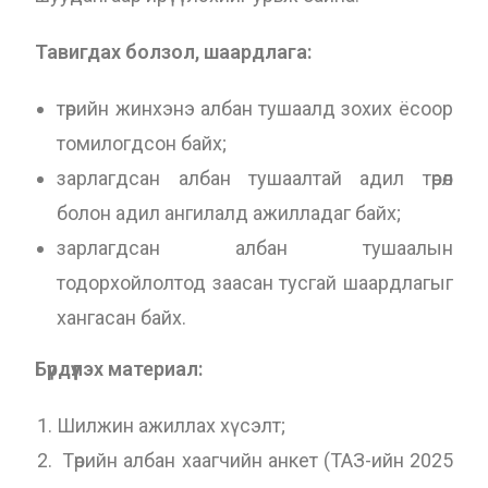
Тавигдах болзол, шаардлага:
төрийн жинхэнэ албан тушаалд зохих ёсоор
томилогдсон байх;
зарлагдсан албан тушаалтай адил төрөл
болон адил ангилалд ажилладаг байх;
зарлагдсан албан тушаалын
тодорхойлолтод заасан тусгай шаардлагыг
хангасан байх.
Бүрдүүлэх материал:
Шилжин ажиллах хүсэлт;
Төрийн албан хаагчийн анкет (ТАЗ-ийн 2025