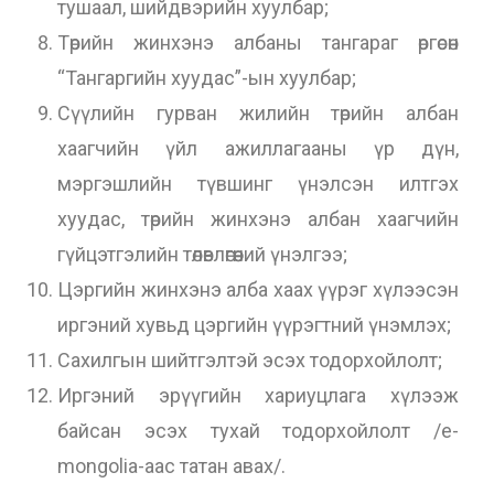
тушаал, шийдвэрийн хуулбар;
Төрийн жинхэнэ албаны тангараг өргөсөн
“Тангаргийн хуудас”-ын хуулбар;
Сүүлийн гурван жилийн төрийн албан
хаагчийн үйл ажиллагааны үр дүн,
мэргэшлийн түвшинг үнэлсэн илтгэх
хуудас, төрийн жинхэнэ албан хаагчийн
гүйцэтгэлийн төлөвлөгөөний үнэлгээ;
Цэргийн жинхэнэ алба хаах үүрэг хүлээсэн
иргэний хувьд цэргийн үүрэгтний үнэмлэх;
Сахилгын шийтгэлтэй эсэх тодорхойлолт;
Иргэний эрүүгийн хариуцлага хүлээж
байсан эсэх тухай тодорхойлолт /e-
mongolia-аас татан авах/.