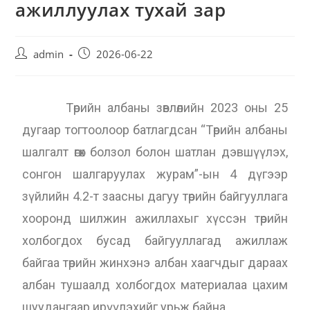
ажиллуулах тухай зар
admin
2026-06-22
Төрийн албаны зөвлөлийн 2023 оны 25
дугаар тогтоолоор батлагдсан “Төрийн албаны
шалгалт өгөх болзол болон шатлан дэвшүүлэх,
сонгон шалгаруулах журам”-ын 4 дүгээр
зүйлийн 4.2-т заасны дагуу төрийн байгууллага
хооронд шилжин ажиллахыг хүссэн төрийн
холбогдох бусад байгууллагад ажиллаж
байгаа төрийн жинхэнэ албан хаагчдыг дараах
албан тушаалд холбогдох материалаа цахим
шуудангаар ирүүлэхийг урьж байна.