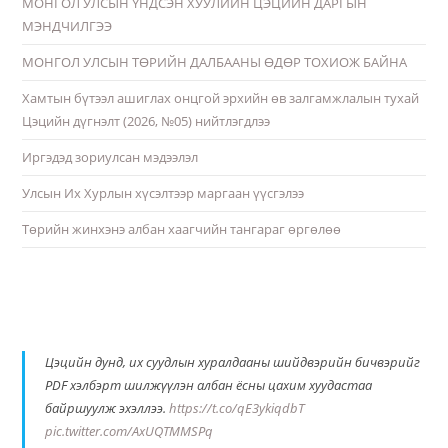
МОНГОЛ УЛСЫН ҮНДСЭН ХУУЛИЙН ЦЭЦИЙН ДАРГЫН
МЭНДЧИЛГЭЭ
МОНГОЛ УЛСЫН ТӨРИЙН ДАЛБААНЫ ӨДӨР ТОХИОЖ БАЙНА
Хамтын бүтээл ашиглах онцгой эрхийн өв залгамжлалын тухай
Цэцийн дүгнэлт (2026, №05) нийтлэгдлээ
Иргэдэд зориулсан мэдээлэл
Улсын Их Хурлын хүсэлтээр маргаан үүсгэлээ
Төрийн жинхэнэ албан хаагчийн тангараг өргөлөө
Цэцийн дунд, их суудлын хуралдааны шийдвэрийн бичвэрийг
PDF хэлбэрт шилжүүлэн албан ёсны цахим хуудастаа
байршуулж эхэллээ.
https://t.co/qE3ykiqdbT
pic.twitter.com/AxUQTMMSPq