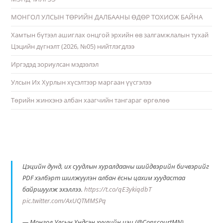
МОНГОЛ УЛСЫН ТӨРИЙН ДАЛБААНЫ ӨДӨР ТОХИОЖ БАЙНА
Хамтын бүтээл ашиглах онцгой эрхийн өв залгамжлалын тухай
Цэцийн дүгнэлт (2026, №05) нийтлэгдлээ
Иргэдэд зориулсан мэдээлэл
Улсын Их Хурлын хүсэлтээр маргаан үүсгэлээ
Төрийн жинхэнэ албан хаагчийн тангараг өргөлөө
Цэцийн дунд, их суудлын хуралдааны шийдвэрийн бичвэрийг
PDF хэлбэрт шилжүүлэн албан ёсны цахим хуудастаа
байршуулж эхэллээ.
https://t.co/qE3ykiqdbT
pic.twitter.com/AxUQTMMSPq
— Монгол Улсын Үндсэн хуулийн цэц (@ConscourtMN)