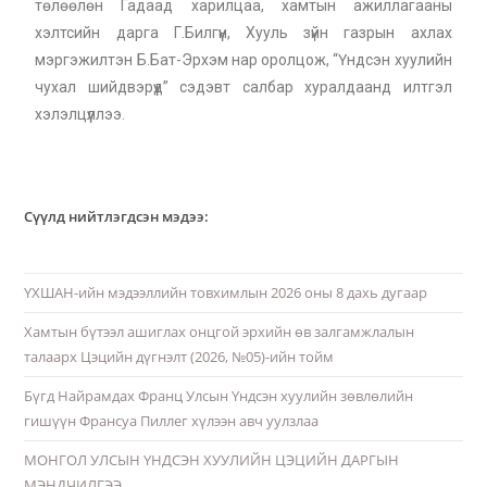
төлөөлөн Гадаад харилцаа, хамтын ажиллагааны
хэлтсийн дарга Г.Билгүүн, Хууль зүйн газрын ахлах
мэргэжилтэн Б.Бат-Эрхэм нар оролцож, “Үндсэн хуулийн
чухал шийдвэрүүд” сэдэвт салбар хуралдаанд илтгэл
хэлэлцүүллээ.
Сүүлд нийтлэгдсэн мэдээ:
ҮХШАН-ийн мэдээллийн товхимлын 2026 оны 8 дахь дугаар
Хамтын бүтээл ашиглах онцгой эрхийн өв залгамжлалын
талаарх Цэцийн дүгнэлт (2026, №05)-ийн тойм
Бүгд Найрамдах Франц Улсын Үндсэн хуулийн зөвлөлийн
гишүүн Франсуа Пиллег хүлээн авч уулзлаа
МОНГОЛ УЛСЫН ҮНДСЭН ХУУЛИЙН ЦЭЦИЙН ДАРГЫН
МЭНДЧИЛГЭЭ