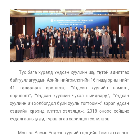
Тус бага хуралд Үндсэн хуулийн шүүх, түүнтэй адилтгах
байгууллагуудын Азийн нийгэмлэгийн 16 гишүүн орны нийт
41 төлөөлөгч оролцож
, “Үндсэн хуулийн нэмэлт,
өөрчлөлт”, “Үндсэн хуулийн чухал шийдвэрүүд”, “Үндсэн
хуулийн ач холбогдол бүхий хууль тогтоомж” зэрэг үндсэн
сэдвийн хүрээнд илтгэл хэлэлцүүлж, 2018 оноос хойших
судалгааны үр дүн, туршлагаа харилцан солилцов.
Монгол Улсын Үндсэн хуулийн цэцийн Тамгын газрыг