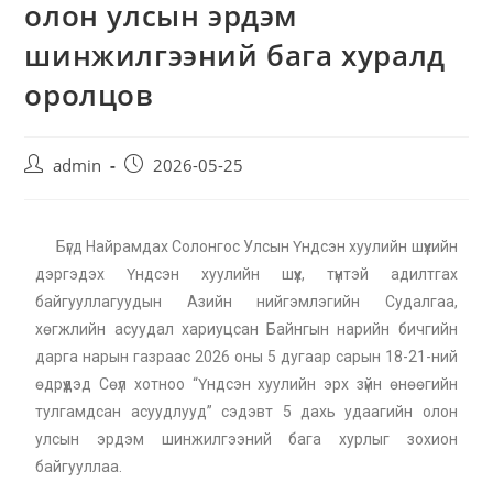
олон улсын эрдэм
шинжилгээний бага хуралд
оролцов
admin
2026-05-25
Бүгд Найрамдах Солонгос Улсын Үндсэн хуулийн шүүхийн
дэргэдэх Үндсэн хуулийн шүүх, түүнтэй адилтгах
байгууллагуудын Азийн нийгэмлэгийн Судалгаа,
хөгжлийн асуудал хариуцсан Байнгын нарийн бичгийн
дарга нарын газраас 2026 оны 5 дугаар сарын 18-21-ний
өдрүүдэд Сөүл хотноо “Үндсэн хуулийн эрх зүйн өнөөгийн
тулгамдсан асуудлууд” сэдэвт 5 дахь удаагийн олон
улсын эрдэм шинжилгээний бага хурлыг зохион
байгууллаа.