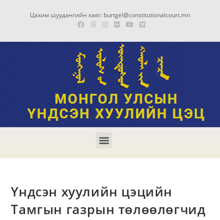
Цахим шуудангийн хаяг: burtgel@constitutionalcourt.mn
Үндсэн хуулийн цэцийн
Тамгын газрын төлөөлөгчид