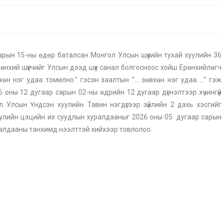
арын 15-ны өдөр баталсан Монгол Улсын шүүхийн тухай хуулийн 36
рөнхий шүүгчийг Улсын дээд шүүх санал болгосноос хойш Ерөнхийлөгч
хөн нэг удаа томилно.” гэсэн заалтын “… зөвхөн нэг удаа …” гэж
оны 12 дугаар сарын 02-ны өдрийн 12 дугаар дүгнэлтээр хүчингүй
 Улсын Үндсэн хуулийн Тавин нэгдүгээр зүйлийн 2 дахь хэсгийг
улийн цэцийн их суудлын хуралдааныг 2026 оны 05 дугаар сарын
ралдааны танхимд нээлттэй хийхээр товлолоо.