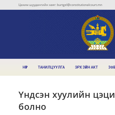
Цахим шуудангийн хаяг: burtgel@constitutionalcourt.mn
НҮҮР
ТАНИЛЦУУЛГА
ЭРХ ЗҮЙН АКТ
ЗӨ
Үндсэн хуулийн цэц
болно