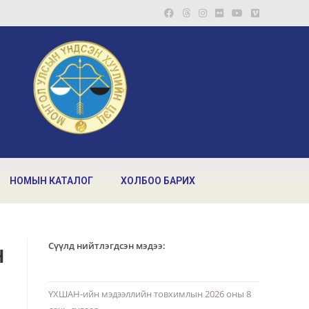
НОМЫН КАТАЛОГ
ХОЛБОО БАРИХ
н
Сүүлд нийтлэгдсэн мэдээ:
ҮХШАН-ийн мэдээллийн товхимлын 2026 оны 8