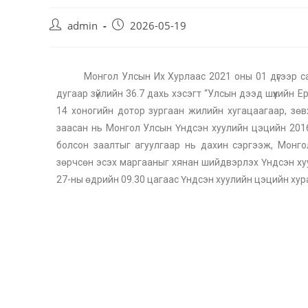
admin
2026-05-19
Монгол Улсын Их Хурлаас 2021 оны 01 дүгээр с
дугаар зүйлийн 36.7 дахь хэсэгт “Улсын дээд шүүхийн Е
14 хоногийн дотор зургаан жилийн хугацаагаар, зөв
заасан нь Монгол Улсын Үндсэн хуулийн цэцийн 2016 
болсон заалтыг агуулгаар нь дахин сэргээж, Монгол
зөрчсөн эсэх маргааныг хянан шийдвэрлэх Үндсэн ху
27-ны өдрийн 09.30 цагаас Үндсэн хуулийн цэцийн ху