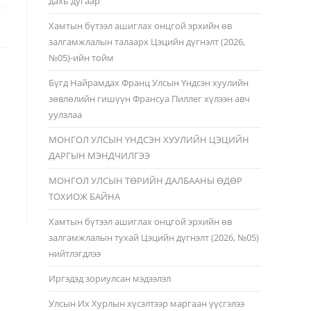
дахь дугаар
Хамтын бүтээл ашиглах онцгой эрхийн өв
залгамжлалын талаарх Цэцийн дүгнэлт (2026,
№05)-ийн тойм
Бүгд Найрамдах Франц Улсын Үндсэн хуулийн
зөвлөлийн гишүүн Франсуа Пиллег хүлээн авч
уулзлаа
МОНГОЛ УЛСЫН ҮНДСЭН ХУУЛИЙН ЦЭЦИЙН
ДАРГЫН МЭНДЧИЛГЭЭ
МОНГОЛ УЛСЫН ТӨРИЙН ДАЛБААНЫ ӨДӨР
ТОХИОЖ БАЙНА
Хамтын бүтээл ашиглах онцгой эрхийн өв
залгамжлалын тухай Цэцийн дүгнэлт (2026, №05)
нийтлэгдлээ
Иргэдэд зориулсан мэдээлэл
Улсын Их Хурлын хүсэлтээр маргаан үүсгэлээ