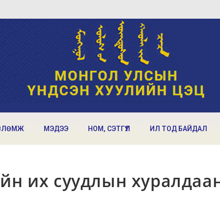
ВЛӨМЖ
МЭДЭЭ
НОМ, СЭТГҮҮЛ
ИЛ ТОД БАЙДАЛ
ийн их суудлын хуралдаа