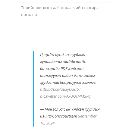
Төрийн жинхэнэ албан хаагчийн тангараг
өргөлөө
Цэцийн дунд, их суудлын
хуралдааны шийдвэрийн
бичвэрийг PDF хэлбэрт
шилжүүлэн албан ёсны цахим
хуудастаа байршуулж эхэллээ.
https://t.co/qE3ykiqdbT
pic.twitter.com/AxUQTMMSPq
— Монгол Улсын Үндсэн хуулийн
цэц (@ConscourtMN)
September
18, 2024