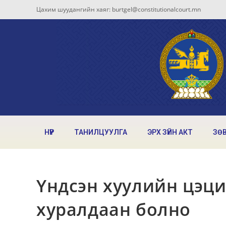
Цахим шуудангийн хаяг: burtgel@constitutionalcourt.mn
НҮҮР
ТАНИЛЦУУЛГА
ЭРХ ЗҮЙН АКТ
ЗӨ
Үндсэн хуулийн цэц
хуралдаан болно