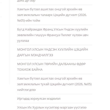
дахь дугаар
Хамтын бүтээл ашиглах онцгой эрхийн өв
залгамжлалын талаарх Цэцийн дүгнэлт (2026,
№05)-ийн тойм
Бүгд Найрамдах Франц Улсын Үндсэн хуулийн
зөвлөлийн гишүүн Франсуа Пиллег хүлээн авч
уулзлаа
МОНГОЛ УЛСЫН ҮНДСЭН ХУУЛИЙН ЦЭЦИЙН
ДАРГЫН МЭНДЧИЛГЭЭ
МОНГОЛ УЛСЫН ТӨРИЙН ДАЛБААНЫ ӨДӨР
ТОХИОЖ БАЙНА
Хамтын бүтээл ашиглах онцгой эрхийн өв
залгамжлалын тухай Цэцийн дүгнэлт (2026, №05)
нийтлэгдлээ
Иргэдэд зориулсан мэдээлэл
Улсын Их Хурлын хүсэлтээр маргаан үүсгэлээ