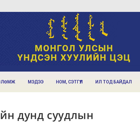
ВЛӨМЖ
МЭДЭЭ
НОМ, СЭТГҮҮЛ
ИЛ ТОД БАЙДАЛ
ийн дунд суудлын