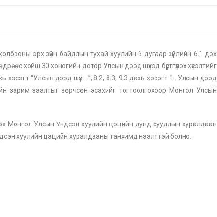
ооны эрх зүйн байдлын тухай хуулийн 6 дугаар зүйлийн 6.1 дэх
дрөөс хойш 30 хоногийн дотор Улсын дээд шүүхэд бүртгүүлэх хүсэлтийг
.7 дахь хэсэгт “Улсын дээд шүүх …”, 8.2, 8.3, 9.3 дахь хэсэгт “… Улсын дээд
ийн зарим заалтыг зөрчсөн эсэхийг тогтоолгохоор Монгол Улсын
цэх Монгол Улсын Үндсэн хуулийн цэцийн дунд суудлын хуралдаан
Үндсэн хуулийн цэцийн хуралдааны танхимд нээлттэй болно.