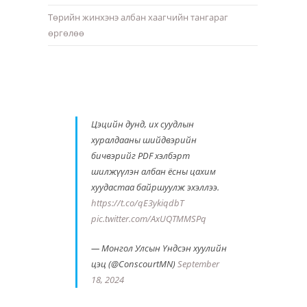
Төрийн жинхэнэ албан хаагчийн тангараг
өргөлөө
Цэцийн дунд, их суудлын
хуралдааны шийдвэрийн
бичвэрийг PDF хэлбэрт
шилжүүлэн албан ёсны цахим
хуудастаа байршуулж эхэллээ.
https://t.co/qE3ykiqdbT
pic.twitter.com/AxUQTMMSPq
— Монгол Улсын Үндсэн хуулийн
цэц (@ConscourtMN)
September
18, 2024