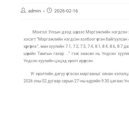
admin
2026-02-16
Монгол Улсын дээд шүүхээс Мэргэжлийн нэгдсэн холб
хэсэгт “Мэргэжлийн нэгдсэн холбоог үүсгэн байгуулсан ө
хүргүүлнэ.”, мөн хуулийн 7.1, 7.2, 7.3, 7.4, 8.1, 8.4, 8.6, 8
шүүхийн Тамгын газар …” гэж заасан нь Үндсэн хуул
Үндсэн хуулийн цэцэд хүсэлт ирүүлсэн.
Уг хүсэлтийн дагуу үүсгэсэн маргааныг хянан хэлэл
2026 оны 02 дугаар сарын 27-ны өдрийн 9.30 цагаас 