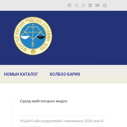
НОМЫН КАТАЛОГ
ХОЛБОО БАРИХ
Сүүлд нийтлэгдсэн мэдээ:
ҮХШАН-ийн мэдээллийн товхимлын 2026 оны 8