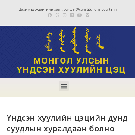
Цахим шуудангийн хаяг: burtgel@constitutionalcourt.mn
Үндсэн хуулийн цэцийн дунд
суудлын хуралдаан болно