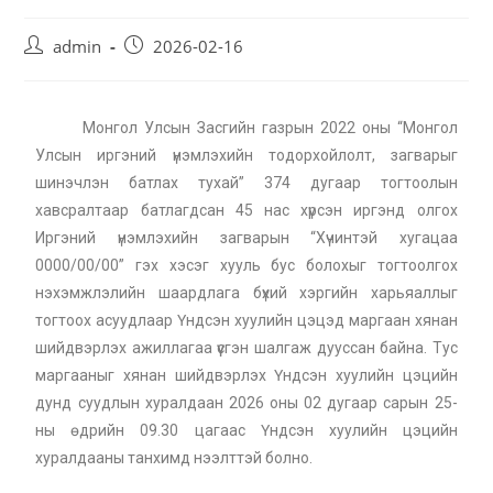
admin
2026-02-16
Монгол Улсын Засгийн газрын 2022 оны “Монгол
Улсын иргэний үнэмлэхийн тодорхойлолт, загварыг
шинэчлэн батлах тухай” 374 дугаар тогтоолын
хавсралтаар батлагдсан 45 нас хүрсэн иргэнд олгох
Иргэний үнэмлэхийн загварын “Хүчинтэй хугацаа
0000/00/00” гэх хэсэг хууль бус болохыг тогтоолгох
нэхэмжлэлийн шаардлага бүхий хэргийн харьяаллыг
тогтоох асуудлаар Үндсэн хуулийн цэцэд маргаан хянан
шийдвэрлэх ажиллагаа үүсгэн шалгаж дууссан байна. Тус
маргааныг хянан шийдвэрлэх Үндсэн хуулийн цэцийн
дунд суудлын хуралдаан 2026 оны 02 дугаар сарын 25-
ны өдрийн 09.30 цагаас Үндсэн хуулийн цэцийн
хуралдааны танхимд нээлттэй болно.