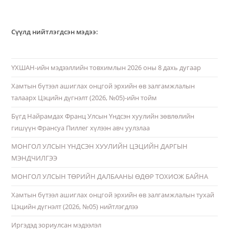
Сүүлд нийтлэгдсэн мэдээ:
ҮХШАН-ийн мэдээллийн товхимлын 2026 оны 8 дахь дугаар
Хамтын бүтээл ашиглах онцгой эрхийн өв залгамжлалын
талаарх Цэцийн дүгнэлт (2026, №05)-ийн тойм
Бүгд Найрамдах Франц Улсын Үндсэн хуулийн зөвлөлийн
гишүүн Франсуа Пиллег хүлээн авч уулзлаа
МОНГОЛ УЛСЫН ҮНДСЭН ХУУЛИЙН ЦЭЦИЙН ДАРГЫН
МЭНДЧИЛГЭЭ
МОНГОЛ УЛСЫН ТӨРИЙН ДАЛБААНЫ ӨДӨР ТОХИОЖ БАЙНА
Хамтын бүтээл ашиглах онцгой эрхийн өв залгамжлалын тухай
Цэцийн дүгнэлт (2026, №05) нийтлэгдлээ
Иргэдэд зориулсан мэдээлэл