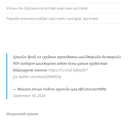
Улсын Их Хурлын хүсэлтээр маргаан үүсгэлээ
Төрийн жинхэнэ албан хаагчийн тангараг өргөлөө
Цэцийн дунд, их суудлын хуралдааны шийдвэрийн бичвэрийг
PDF хэлбэрт шилжүүлэн албан ёсны цахим хуудастаа
байршуулж эхэллээ.
https://t.co/qE3ykiqdbT
pic.twitter.com/AxUQTMMSPq
— Монгол Улсын Үндсэн хуулийн цэц (@ConscourtMN)
September 18, 2024
Мэдээний архив