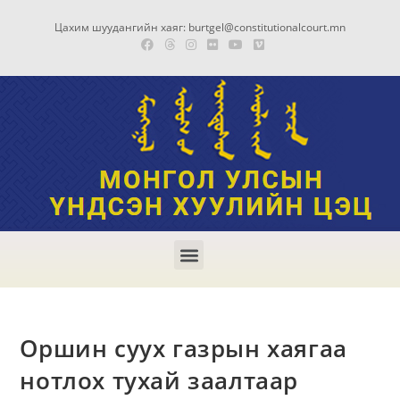
Цахим шуудангийн хаяг: burtgel@constitutionalcourt.mn
Оршин суух газрын хаягаа
нотлох тухай заалтаар