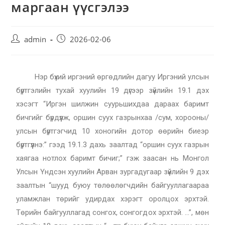
маргаан үүсгэлээ
admin
2026-02-06
Нэр бүхий иргэний өргөдлийн дагуу Иргэний улсын
бүртгэлийн тухай хуулийн 19 дүгээр зүйлийн 19.1 дэх
хэсэгт “Иргэн шилжин суурьшихдаа дараах баримт
бичгийг бүрдүүлж, оршин суух газрынхаа /сум, хорооны/
улсын бүртгэгчид 10 хоногийн дотор өөрийн биеэр
бүртгүүлнэ:” гээд 19.1.3 дахь заалтад “оршин суух газрын
хаягаа нотлох баримт бичиг;” гэж заасан нь Монгол
Улсын Үндсэн хуулийн Арван зургадугаар зүйлийн 9 дэх
заалтын “шууд буюу төлөөлөгчдийн байгууллагаараа
уламжлан төрийг удирдах хэрэгт оролцох эрхтэй.
Төрийн байгууллагад сонгох, сонгогдох эрхтэй. …”, мөн