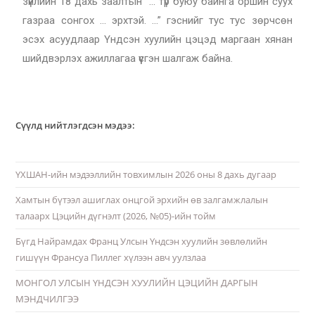
зүйлийн 18 дахь заалтын “… түр буюу байнга оршин суух
газраа сонгох … эрхтэй. …” гэснийг тус тус зөрчсөн
эсэх асуудлаар Үндсэн хуулийн цэцэд маргаан хянан
шийдвэрлэх ажиллагаа үүсгэн шалгаж байна.
Сүүлд нийтлэгдсэн мэдээ:
ҮХШАН-ийн мэдээллийн товхимлын 2026 оны 8 дахь дугаар
Хамтын бүтээл ашиглах онцгой эрхийн өв залгамжлалын
талаарх Цэцийн дүгнэлт (2026, №05)-ийн тойм
Бүгд Найрамдах Франц Улсын Үндсэн хуулийн зөвлөлийн
гишүүн Франсуа Пиллег хүлээн авч уулзлаа
МОНГОЛ УЛСЫН ҮНДСЭН ХУУЛИЙН ЦЭЦИЙН ДАРГЫН
МЭНДЧИЛГЭЭ