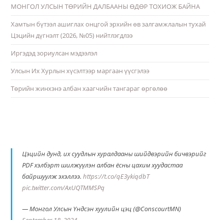
МОНГОЛ УЛСЫН ТӨРИЙН ДАЛБААНЫ ӨДӨР ТОХИОЖ БАЙНА
Хамтын бүтээл ашиглах онцгой эрхийн өв залгамжлалын тухай
Цэцийн дүгнэлт (2026, №05) нийтлэгдлээ
Иргэдэд зориулсан мэдээлэл
Улсын Их Хурлын хүсэлтээр маргаан үүсгэлээ
Төрийн жинхэнэ албан хаагчийн тангараг өргөлөө
Цэцийн дунд, их суудлын хуралдааны шийдвэрийн бичвэрийг
PDF хэлбэрт шилжүүлэн албан ёсны цахим хуудастаа
байршуулж эхэллээ.
https://t.co/qE3ykiqdbT
pic.twitter.com/AxUQTMMSPq
— Монгол Улсын Үндсэн хуулийн цэц (@ConscourtMN)