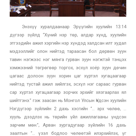
Энэхүү хуралдаанаар Эрүүгийн хуулийн 13.14
дүгээр зүйлд “Хүний нэр төр, алдар хүнд, хуулийн
этгээдийн ажил хэргийн нэр хүндэд халдсан илт худал
мэдээллийг олон нийтэд тараасан бол дөрвөн зуун
тавин нэгжээс нэг мянга гурван зуун нэгжтэй тэнцэх
хэмжээний төгрөгөөр торгох, эсхүл хоёр зуун дөчин
цагаас долоон зуун хорин цаг хүртэл хугацаагаар
нийтэд тустай ажил хийлгэх, эсхүл нэг сараас гурван
сар хүртэл хугацаагаар зорчих эрхийг хязгаарлах ял
шийтгэнэ.” гэж заасан нь Монгол Улсын Үндсэн хуулийн
Нэгдүгээр зүйлийн 2 дахь хэсгийн “… эрх чөлөө, …
хууль дээдлэх нь төрийн үйл ажиллагааны үндсэн
зарчим мөн.”, Арван зургадугаар зүйлийн 16 дахь
заалтын “… үзэл бодлоо чөлөөтэй илэрхийлэх, үг