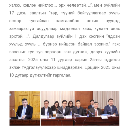
хэлэх, хэвлэн нийтлэх … эрх чөлөөтэй. …”, мөн зүйлийн
17 дахь заалтын “төр, түүний байгууллагаас хууль
ёсоор тусгайлан хамгаалбал зохих нууцад
хамаарахгүй асуудлаар мэдээлэл хайх, хүлээн авах
эрхтэй. …”, Далдугаар зүйлийн 1 дэх хэсгийн “Үндсэн
хуульд хууль … бүрнээ нийцсэн байвал зохино.” гэж
заасныг тус тус зөрчсөн гэж дүгнэж, дээрх хуулийн
заалтыг 2025 оны 11 дүгээр сарын 25-ны өдрөөс
эхлэн түдгэлзүүлэхээр шийдвэрлэн, Цэцийн 2025 оны
10 дугаар дүгнэлтийг гаргалаа.