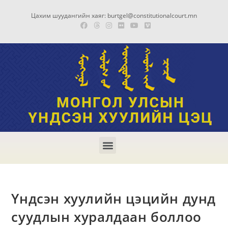
Цахим шуудангийн хаяг: burtgel@constitutionalcourt.mn
Үндсэн хуулийн цэцийн дунд
суудлын хуралдаан боллоо