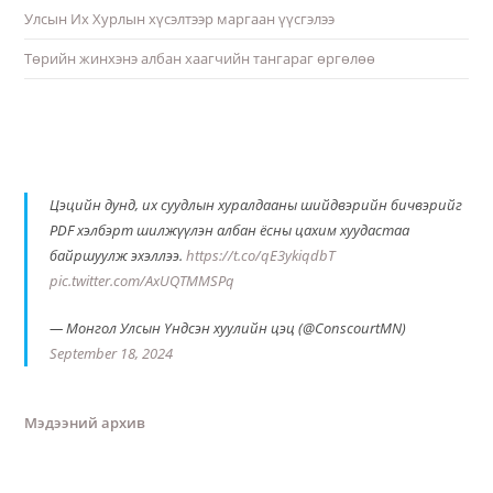
Улсын Их Хурлын хүсэлтээр маргаан үүсгэлээ
Төрийн жинхэнэ албан хаагчийн тангараг өргөлөө
Цэцийн дунд, их суудлын хуралдааны шийдвэрийн бичвэрийг
PDF хэлбэрт шилжүүлэн албан ёсны цахим хуудастаа
байршуулж эхэллээ.
https://t.co/qE3ykiqdbT
pic.twitter.com/AxUQTMMSPq
— Монгол Улсын Үндсэн хуулийн цэц (@ConscourtMN)
September 18, 2024
Мэдээний архив