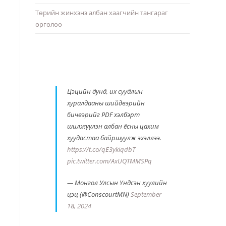
Төрийн жинхэнэ албан хаагчийн тангараг
өргөлөө
Цэцийн дунд, их суудлын
хуралдааны шийдвэрийн
бичвэрийг PDF хэлбэрт
шилжүүлэн албан ёсны цахим
хуудастаа байршуулж эхэллээ.
https://t.co/qE3ykiqdbT
pic.twitter.com/AxUQTMMSPq
— Монгол Улсын Үндсэн хуулийн
цэц (@ConscourtMN)
September
18, 2024