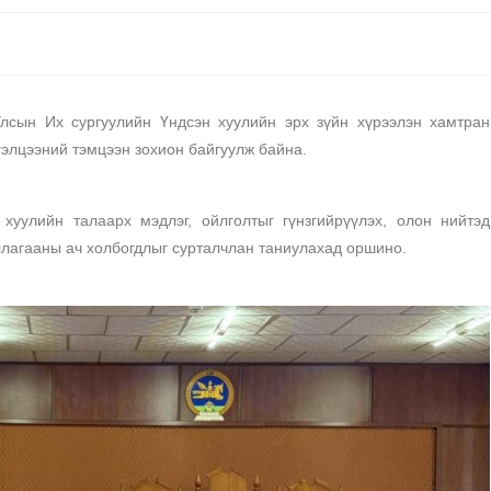
лсын Их сургуулийн Үндсэн хуулийн эрх зүйн хүрээлэн хамтран
гэлцээний тэмцээн зохион байгуулж байна.
хуулийн талаарх мэдлэг, ойлголтыг гүнзгийрүүлэх, олон нийтэд
лагааны ач холбогдлыг сурталчлан таниулахад оршино.