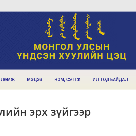
ВЛӨМЖ
МЭДЭЭ
НОМ, СЭТГҮҮЛ
ИЛ ТОД БАЙДАЛ
лийн эрх зүйгээр