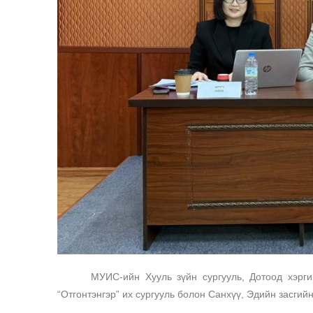
МУИС-ийн Хууль зүйн сургууль, Дотоод хэргийн
“Отгонтэнгэр” их сургууль болон Санхүү, Эдийн засгий