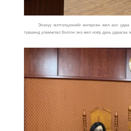
Энэхүү мэтгэлцээнийг өнгөрсөн жил анх удаа 
түвшинд уламжлал болгон энэ жил хоёр дахь удаагаа з