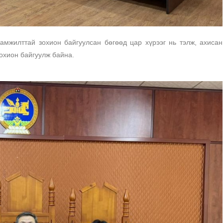
амжилттай зохион байгуулсан бөгөөд цар хүрээг нь тэлж, ахисан
охион байгуулж байна.