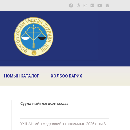
НОМЫН КАТАЛОГ
ХОЛБОО БАРИХ
Сүүлд нийтлэгдсэн мэдээ:
ҮХШАН-ийн мэдээллийн товхимлын 2026 оны 8