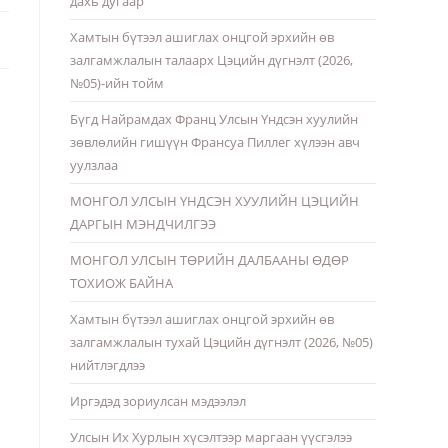
дахь дугаар
Хамтын бүтээл ашиглах онцгой эрхийн өв
залгамжлалын талаарх Цэцийн дүгнэлт (2026,
№05)-ийн тойм
Бүгд Найрамдах Франц Улсын Үндсэн хуулийн
зөвлөлийн гишүүн Франсуа Пиллег хүлээн авч
уулзлаа
МОНГОЛ УЛСЫН ҮНДСЭН ХУУЛИЙН ЦЭЦИЙН
ДАРГЫН МЭНДЧИЛГЭЭ
МОНГОЛ УЛСЫН ТӨРИЙН ДАЛБААНЫ ӨДӨР
ТОХИОЖ БАЙНА
Хамтын бүтээл ашиглах онцгой эрхийн өв
залгамжлалын тухай Цэцийн дүгнэлт (2026, №05)
нийтлэгдлээ
Иргэдэд зориулсан мэдээлэл
Улсын Их Хурлын хүсэлтээр маргаан үүсгэлээ