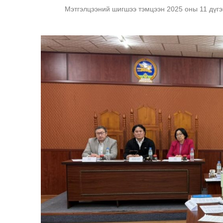
Мэтгэлцээний шигшээ тэмцээн 2025 оны 11 дүгэ