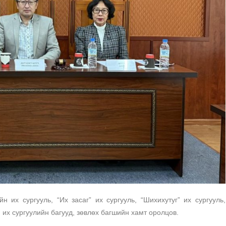
 их сургууль, “Их засаг” их сургууль, “Шихихутуг” их сургууль,
н их сургуулийн багууд, зөвлөх багшийн хамт оролцов.