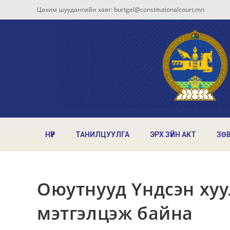
Цахим шуудангийн хаяг: burtgel@constitutionalcourt.mn
НҮҮР
ТАНИЛЦУУЛГА
ЭРХ ЗҮЙН АКТ
ЗӨ
Оюутнууд Үндсэн хуу
мэтгэлцэж байна