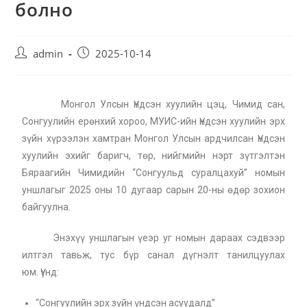
болно
admin
2025-10-14
Монгол Улсын Үндсэн хуулийн цэц, Чимид сан,
Сонгуулийн ерөнхий хороо, МУИС-ийн Үндсэн хуулийн эрх
зүйн хүрээлэн хамтран Монгол Улсын ардчилсан Үндсэн
хуулийн эхийг баригч, төр, нийгмийн нэрт зүтгэлтэн
Бяраагийн Чимидийн “Сонгуульд суралцахуй” номын
уншлагыг 2025 оны 10 дугаар сарын 20-ны өдөр зохион
байгуулна.
Энэхүү уншлагын үеэр уг номын дараах сэдвээр
илтгэл тавьж, тус бүр санал дүгнэлт танилцуулах
юм.
Үүнд:
“Сонгуулийн эрх зүйн үндсэн асуудалд”