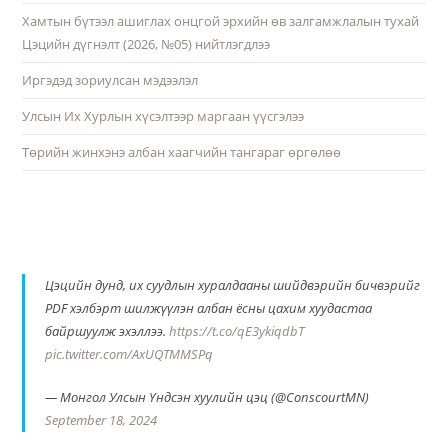
Хамтын бүтээл ашиглах онцгой эрхийн өв залгамжлалын тухай
Цэцийн дүгнэлт (2026, №05) нийтлэгдлээ
Иргэдэд зориулсан мэдээлэл
Улсын Их Хурлын хүсэлтээр маргаан үүсгэлээ
Төрийн жинхэнэ албан хаагчийн тангараг өргөлөө
Цэцийн дунд, их суудлын хуралдааны шийдвэрийн бичвэрийг
PDF хэлбэрт шилжүүлэн албан ёсны цахим хуудастаа
байршуулж эхэллээ.
https://t.co/qE3ykiqdbT
pic.twitter.com/AxUQTMMSPq
— Монгол Улсын Үндсэн хуулийн цэц (@ConscourtMN)
September 18, 2024