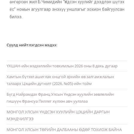
өнгөрсөн жил Б.Чимидийн “Үндсэн хуулийг дээдлэн шүтэх
ёс” номын агуулгаар энэхүү уншлагыг зохион байгуулсан
билээ.
Сүүлд нийтлэгдсэн мэдээ:
ҮХШАН-ийн мэдээллийн товхимлын 2026 оны 8 дахь дугаар
Хамтын бүтээл ашиглах онцгой эрхийн өв залгамжлалын
талаарх Цэцийн дүгнэлт (2026, №05)-ийн тойм
Бүгд Найрамдах Франц Улсын Үндсэн хуулийн зөвлөлийн
гишүүн Франсуа Пиллег хүлээн авч уулзлаа
МОНГОЛ УЛСЫН ҮНДСЭН ХУУЛИЙН ЦЭЦИЙН ДАРГЫН
МЭНДЧИЛГЭЭ
МОНГОЛ УЛСЫН ТӨРИЙН ДАЛБААНЫ ӨДӨР ТОХИОЖ БАЙНА