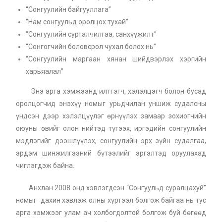
“Сонгуулийн байгууллага”
“Нам сонгуульд оролцох тухай”
“Сонгуулийн сурталчилгаа, санхүүжилт”
“Сонгогчийн боловсрол чухал болох нь”
“Сонгуулийн маргаан хянан шийдвэрлэх хэргийн
харьяалал”
Энэ арга хэмжээнд илтгэгч, хэлэлцэгч болон бусад
оролцогчид энэхүү номыг урьдчилан уншиж судалсны
үндсэн дээр хэлэлцүүлэг өрнүүлэх замаар зохиогчийн
оюуны өвийг олон нийтэд түгээх, иргэдийн сонгуулийн
мэдлэгийг дээшлүүлэх, сонгуулийн эрх зүйн судалгаа,
эрдэм шинжилгээний бүтээлийг эргэлтэд оруулахад
чиглэгдэж байна.
Анхлан 2008 онд хэвлэгдсэн “Сонгуульд суралцахуй”
номыг дахин хэвлэж олны хүртээл болгож байгаа нь тус
арга хэмжээг улам ач холбогдолтой болгож буй бөгөөд