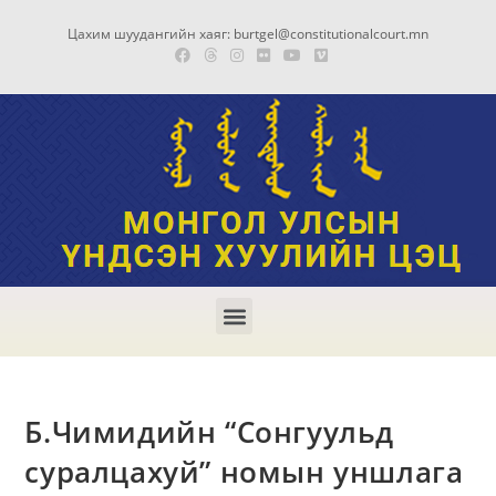
Цахим шуудангийн хаяг: burtgel@constitutionalcourt.mn
Б.Чимидийн “Сонгуульд
суралцахуй” номын уншлага