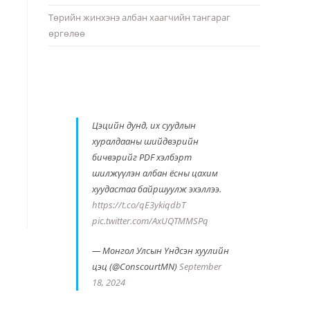
Төрийн жинхэнэ албан хаагчийн тангараг
өргөлөө
Цэцийн дунд, их суудлын
хуралдааны шийдвэрийн
бичвэрийг PDF хэлбэрт
шилжүүлэн албан ёсны цахим
хуудастаа байршуулж эхэллээ.
https://t.co/qE3ykiqdbT
pic.twitter.com/AxUQTMMSPq
— Монгол Улсын Үндсэн хуулийн
цэц (@ConscourtMN)
September
18, 2024