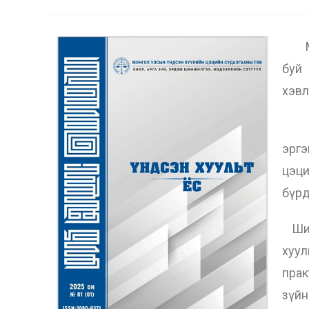
Мон
буй
хэвл
“Үн
эргэ
цэц
бүрд
Шин
хуу
прак
зүйн