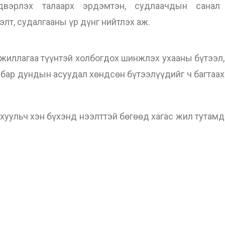
двэрлэх талаарх эрдэмтэн, судлаачдын санал
элт, судалгааны үр дүнг нийтлэх аж.
жиллагаа түүнтэй холбогдох шинжлэх ухааны бүтээл,
бар дундын асуудал хөндсөн бүтээлүүдийг ч багтаах
уульч хэн бүхэнд нээлттэй бөгөөд хагас жил тутамд