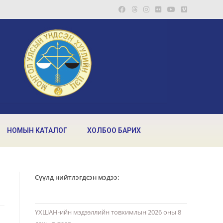
НОМЫН КАТАЛОГ
ХОЛБОО БАРИХ
Сүүлд нийтлэгдсэн мэдээ:
ҮХШАН-ийн мэдээллийн товхимлын 2026 оны 8