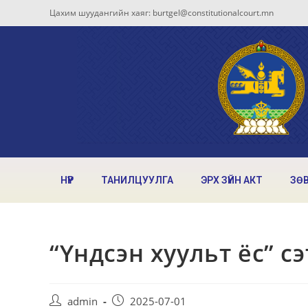
Цахим шуудангийн хаяг: burtgel@constitutionalcourt.mn
НҮҮР
ТАНИЛЦУУЛГА
ЭРХ ЗҮЙН АКТ
ЗӨ
“Үндсэн хуульт ёс” с
admin
2025-07-01