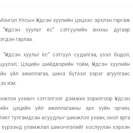
гол Улсын Үндсэн хуулийн цэцээс эрхлэн гаргаж
 “Үндсэн хуульт ёс” сэтгүүлийн анхны дугаар
эгдэн гарлаа.
дсэн хуульт ёс” сэтгүүл судалгаа, үзэл бодол,
цүүлэл, Цэцийн шийдвэрийн тойм, Үндсэн хуулийн
ийн үйл ажиллагаа, шинэ бүтээл зэрэг агуулгаас
эх юм.
жлэх ухаанч сэтгэлгээг дэмжих зорилгоор Үндсэн
лийн цэцийн үйл ажиллагааны эрх зүйн орчин,
тикт тулгамдсан асуудлыг шинжлэх ухаан, онол арга
 хүрээнд уламжлал шинэчлэлийг хослуулан хэрхэн