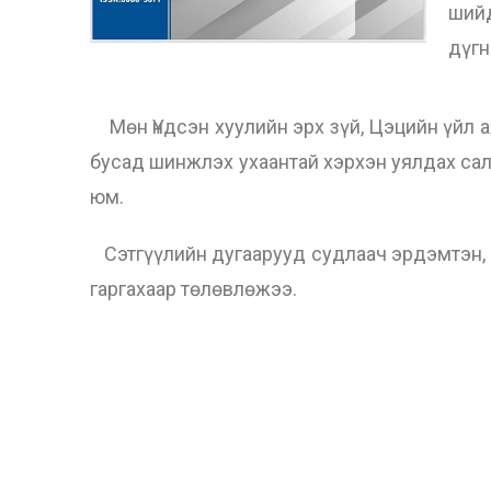
ший
дүгн
Мөн Үндсэн хуулийн эрх зүй, Цэцийн үйл а
бусад шинжлэх ухаантай хэрхэн уялдах сал
юм.
Сэтгүүлийн дугаарууд судлаач эрдэмтэн, х
гаргахаар төлөвлөжээ.