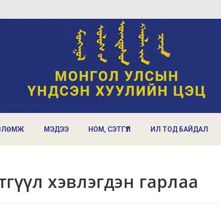
ВЛӨМЖ
МЭДЭЭ
НОМ, СЭТГҮҮЛ
ИЛ ТОД БАЙДАЛ
этгүүл хэвлэгдэн гарлаа