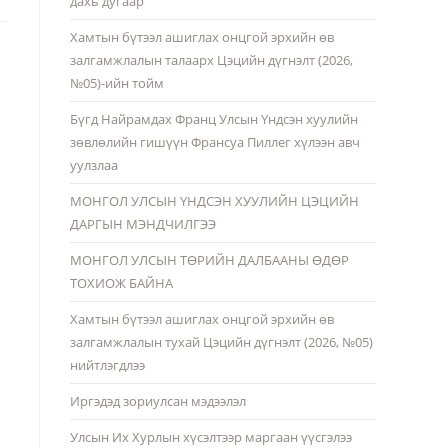
дахь дугаар
Хамтын бүтээл ашиглах онцгой эрхийн өв
залгамжлалын талаарх Цэцийн дүгнэлт (2026,
№05)-ийн тойм
Бүгд Найрамдах Франц Улсын Үндсэн хуулийн
зөвлөлийн гишүүн Франсуа Пиллег хүлээн авч
уулзлаа
МОНГОЛ УЛСЫН ҮНДСЭН ХУУЛИЙН ЦЭЦИЙН
ДАРГЫН МЭНДЧИЛГЭЭ
МОНГОЛ УЛСЫН ТӨРИЙН ДАЛБААНЫ ӨДӨР
ТОХИОЖ БАЙНА
Хамтын бүтээл ашиглах онцгой эрхийн өв
залгамжлалын тухай Цэцийн дүгнэлт (2026, №05)
нийтлэгдлээ
Иргэдэд зориулсан мэдээлэл
Улсын Их Хурлын хүсэлтээр маргаан үүсгэлээ