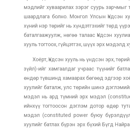
мэдлийг хуваарилах зэрэг суурь зарчмыг 
шаардлага болно. Монгол Улсын Үндсэн х
хүний нэр төрийг нь хүндэтгэхийг төрд үүр
баталгаажуулж, нөгөө талаас Үндсэн хуул
хууль тогтоох, гүйцэтгэх, шүүх эрх мэдэлд 
Хоёрт, Үндсэн хууль нь үндсэн эрх, төрий
зүйл)-ийг хамгаалдаг учраас түүнийг бат
өндөр түвшинд хамаарах бөгөөд эдгээр хоё
хуулийг баталж, улс төрийн шинэ дэглэмий
мэдэл нь ард түмний эрх мэдэл (constitu
ийнхүү тогтоосон дэглэм дотор өдөр ту
мэдэл (constituted power буюу бүрэлдүү
хуулийг батлах бүрэн эрх бүхий Бүгд Най