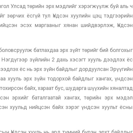
гол Улсад төрийн эрх мэдлийг хэрэгжүүлж буй аль ч
ийг зөрчих ёсгүй тул Үндсэн хуулийн цэц тэдгээрийн
нийцсэн эсэх маргааныг хянан шийдвэрлэж, Үндсэн
ловсруулж батлахдаа эрх зүйт төрийг бий болгохыг
 Нэгдүгээр зүйлийн 2 дахь хэсэгт хууль дээдлэх ёс
 дээдлэх ёс нь эрх зүйн байдлыг дордуулсан Эрүүгийн
ваа хууль эрх зүйн тодорхой байдлыг хангах, үндсэн
тохирсон байх, хараат бус, шударга шүүхийн хяналтад
сэн эрхийг баталгаатай хангах, төрийн эрх мэдэл
ндсэн хуульд нийцсэн байх зэрэг үндсэн хуульт ёсны
 Үндсэн хууль нь ард түмний бүрэн эрхт байдлыг