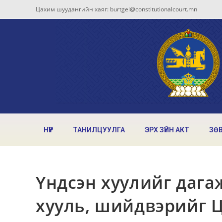
Цахим шуудангийн хаяг: burtgel@constitutionalcourt.mn
НҮҮР
ТАНИЛЦУУЛГА
ЭРХ ЗҮЙН АКТ
ЗӨ
Үндсэн хуулийг даг
хууль, шийдвэрийг Ц