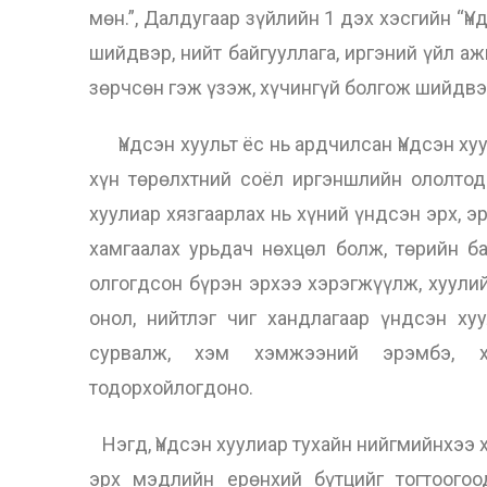
мөн.”, Далдугаар зүйлийн 1 дэх хэсгийн “Үн
шийдвэр, нийт байгууллага, иргэний үйл а
зөрчсөн гэж үзэж, хүчингүй болгож шийдвэ
Үндсэн хуульт ёс нь ардчилсан Үндсэн ху
хүн төрөлхтний соёл иргэншлийн ололтод 
хуулиар хязгаарлах нь хүний үндсэн эрх, э
хамгаалах урьдач нөхцөл болж, төрийн ба
олгогдсон бүрэн эрхээ хэрэгжүүлж, хуулий
онол, нийтлэг чиг хандлагаар үндсэн хуу
сурвалж, хэм хэмжээний эрэмбэ, х
тодорхойлогдоно.
Нэгд, Үндсэн хуулиар тухайн нийгмийнхээ 
эрх мэдлийн ерөнхий бүтцийг тогтоогоо