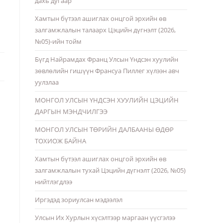
дахь дугаар
Хамтын бүтээл ашиглах онцгой эрхийн өв
залгамжлалын талаарх Цэцийн дүгнэлт (2026,
№05)-ийн тойм
Бүгд Найрамдах Франц Улсын Үндсэн хуулийн
зөвлөлийн гишүүн Франсуа Пиллег хүлээн авч
уулзлаа
МОНГОЛ УЛСЫН ҮНДСЭН ХУУЛИЙН ЦЭЦИЙН
ДАРГЫН МЭНДЧИЛГЭЭ
МОНГОЛ УЛСЫН ТӨРИЙН ДАЛБААНЫ ӨДӨР
ТОХИОЖ БАЙНА
Хамтын бүтээл ашиглах онцгой эрхийн өв
залгамжлалын тухай Цэцийн дүгнэлт (2026, №05)
нийтлэгдлээ
Иргэдэд зориулсан мэдээлэл
Улсын Их Хурлын хүсэлтээр маргаан үүсгэлээ