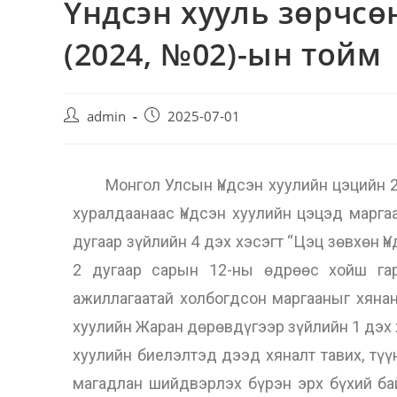
Үндсэн хууль зөрчсө
(2024, №02)-ын тойм
admin
2025-07-01
Монгол Улсын Үндсэн хуулийн цэцийн 20
хуралдаанаас Үндсэн хуулийн цэцэд марга
дугаар зүйлийн 4 дэх хэсэгт “Цэц зөвхөн 
2 дугаар сарын 12-ны өдрөөс хойш гар
ажиллагаатай холбогдсон маргааныг хянан
хуулийн Жаран дөрөвдүгээр зүйлийн 1 дэх 
хуулийн биелэлтэд дээд хяналт тавих, түү
магадлан шийдвэрлэх бүрэн эрх бүхий байг