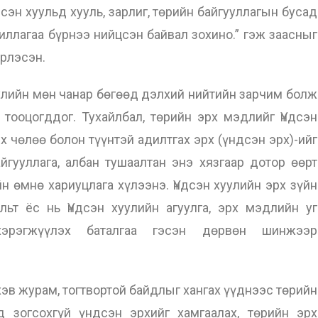
дсэн хуульд хууль, зарлиг, төрийн байгууллагын бусад
жиллагаа бүрнээ нийцсэн байвал зохино.” гэж заасныг
рлэсэн.
улийн мөн чанар бөгөөд дэлхий нийтийн зарчим болж
тооцогддог. Тухайлбал, төрийн эрх мэдлийг Үндсэн
рх чөлөө болон түүнтэй адилтгах эрх (үндсэн эрх)-ийг
йгууллага, албан тушаалтан энэ хязгаар дотор өөрт
н өмнө хариуцлага хүлээнэ. Үндсэн хуулийн эрх зүйн
льт ёс нь Үндсэн хуулийн агуулга, эрх мэдлийн уг
эрэгжүүлэх баталгаа гэсэн дөрвөн шинжээр
хэв журам, тогтвортой байдлыг хангах үүднээс төрийн
д зогсохгүй үндсэн эрхийг хамгаалах, төрийн эрх