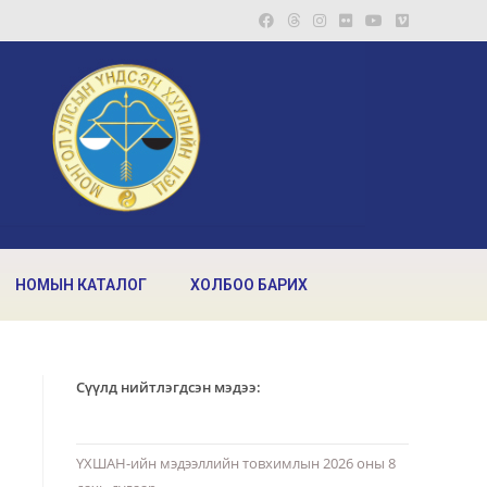
НОМЫН КАТАЛОГ
ХОЛБОО БАРИХ
Сүүлд нийтлэгдсэн мэдээ:
ҮХШАН-ийн мэдээллийн товхимлын 2026 оны 8