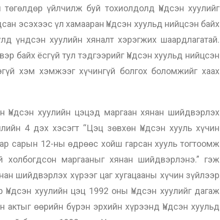
н төгөлдөр үйлчилж буй тохиолдолд Үндсэн хуулийг
сан эсэхээс үл хамааран Үндсэн хуульд нийцсэн байх
улд үндсэн хуулийн хяналт хэрэгжих шаардлагатай.
вэр байх ёсгүй тул тэдгээрийг Үндсэн хуульд нийцсэн
эгүй хэм хэмжээг хүчингүй болгох боломжийг хаах
ндсэн хуулийн цэцэд маргаан хянан шийдвэрлэх
лийн 4 дэх хэсэгт “Цэц зөвхөн Үндсэн хууль хүчин
ар сарын 12-ны өдрөөс хойш гарсан хууль тогтоомж
й холбогдсон маргааныг хянан шийдвэрлэнэ.” гэж
янан шийдвэрлэх хүрээг цаг хугацааны хүчин зүйлээр
р Үндсэн хуулийн цэц 1992 оны Үндсэн хуулийг дагаж
н актыг өөрийн бүрэн эрхийн хүрээнд Үндсэн хуульд