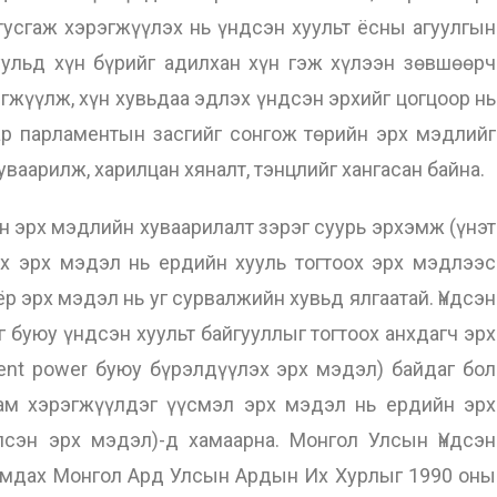
тусгаж хэрэгжүүлэх нь үндсэн хуульт ёсны агуулгын
уульд хүн бүрийг адилхан хүн гэж хүлээн зөвшөөрч
эгжүүлж, хүн хувьдаа эдлэх үндсэн эрхийг цогцоор нь
иар парламентын засгийг сонгож төрийн эрх мэдлийг
хуваарилж, харилцан хяналт, тэнцлийг хангасан байна.
н эрх мэдлийн хуваарилалт зэрэг суурь эрхэмж (үнэт
лах эрх мэдэл нь ердийн хууль тогтоох эрх мэдлээс
р эрх мэдэл нь уг сурвалжийн хувьд ялгаатай. Үндсэн
г буюу үндсэн хуульт байгууллыг тогтоох анхдагч эрх
ent power буюу бүрэлдүүлэх эрх мэдэл) байдаг бол
там хэрэгжүүлдэг үүсмэл эрх мэдэл нь ердийн эрх
лсэн эрх мэдэл)-д хамаарна. Монгол Улсын Үндсэн
рамдах Монгол Ард Улсын Ардын Их Хурлыг 1990 оны