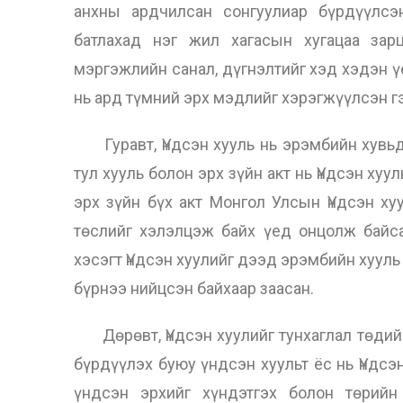
анхны ардчилсан сонгуулиар бүрдүүлсэ
батлахад нэг жил хагасын хугацаа зар
мэргэжлийн санал, дүгнэлтийг хэд хэдэн 
нь ард түмний эрх мэдлийг хэрэгжүүлсэн г
Гуравт, Үндсэн хууль нь эрэмбийн хувьд
тул хууль болон эрх зүйн акт нь Үндсэн ху
эрх зүйн бүх акт Монгол Улсын Үндсэн ху
төслийг хэлэлцэж байх үед онцолж байса
хэсэгт Үндсэн хуулийг дээд эрэмбийн хууль
бүрнээ нийцсэн байхаар заасан.
Дөрөвт, Үндсэн хуулийг тунхаглал төдий б
бүрдүүлэх буюу үндсэн хуульт ёс нь Үндсэ
үндсэн ​​эрхийг хүндэтгэх болон төрий