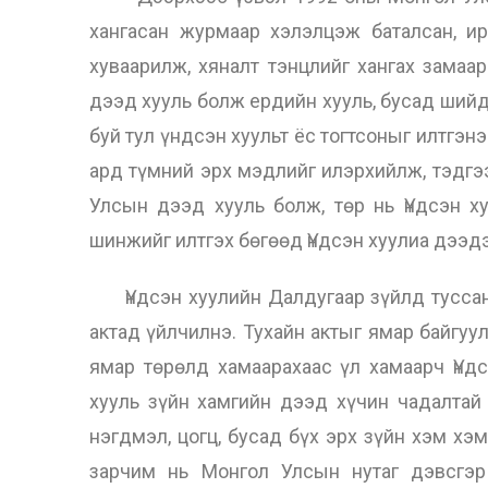
хангасан журмаар хэлэлцэж баталсан, и
хуваарилж, хяналт тэнцлийг хангах замаа
дээд хууль болж ердийн хууль, бусад шийд
буй тул үндсэн хуульт ёс тогтсоныг илтгэнэ
ард түмний эрх мэдлийг илэрхийлж, тэдгээ
Улсын дээд хууль болж, төр нь Үндсэн х
шинжийг илтгэх бөгөөд Үндсэн хуулиа дээдэ
Үндсэн хуулийн Далдугаар зүйлд туссан Ү
актад үйлчилнэ. Тухайн актыг ямар байгуу
ямар төрөлд хамаарахаас үл хамаарч Үндс
хууль зүйн хамгийн дээд хүчин чадалтай 
нэгдмэл, цогц, бусад бүх эрх зүйн хэм хэ
зарчим нь Монгол Улсын нутаг дэвсгэр 