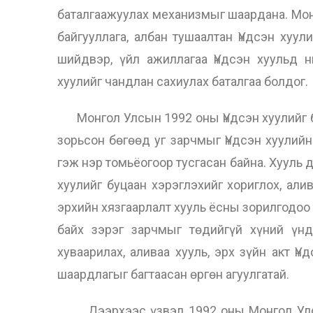
баталгаажуулах механизмыг шаардана. Мон
байгууллага, албан тушаалтан Үндсэн хуул
шийдвэр, үйл ажиллагаа Үндсэн хуульд 
хуулийг чандлан сахиулах баталгаа болдог.
Монгол Улсын 1992 оны Үндсэн хуулийг бо
зорьсон бөгөөд уг зарчмыг Үндсэн хуулийн
гэж нэр томьёогоор тусгасан байна. Хууль
хуулийг буцаан хэрэглэхийг хориглох, али
эрхийн хязгаарлалт хууль ёсны зорилгодоо 
байх зэрэг зарчмыг төдийгүй хүний үнд
хуваарилах, аливаа хууль, эрх зүйн акт Ү
шаардлагыг багтаасан өргөн агуулгатай.
Дээрхээс үзвэл 1992 оны Монгол Улсын