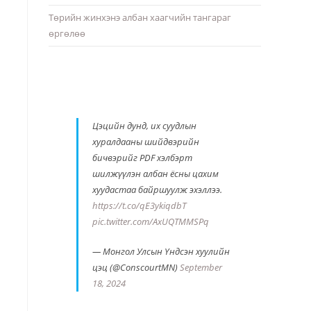
Төрийн жинхэнэ албан хаагчийн тангараг
өргөлөө
Цэцийн дунд, их суудлын
хуралдааны шийдвэрийн
бичвэрийг PDF хэлбэрт
шилжүүлэн албан ёсны цахим
хуудастаа байршуулж эхэллээ.
https://t.co/qE3ykiqdbT
pic.twitter.com/AxUQTMMSPq
— Монгол Улсын Үндсэн хуулийн
цэц (@ConscourtMN)
September
18, 2024