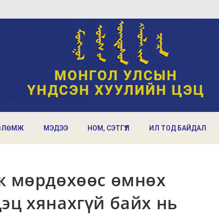
ВЛӨМЖ
МЭДЭЭ
НОМ, СЭТГҮҮЛ
ИЛ ТОД БАЙДАЛ
аж мөрдөхөөс өмнөх
эц хянахгүй байх нь