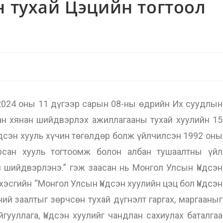
н тухай Цэцийн тогтоол
24 оны 11 дүгээр сарын 08-ны өдрийн Их суудлын
ан хянан шийдвэрлэх ажиллагааны тухай хуулийн 15
Үндсэн хууль хүчин төгөлдөр болж үйлчилсэн 1992 оны
сан хууль тогтоомж болон албан тушаалтны үйл
 шийдвэрлэнэ.” гэж заасан нь Монгол Улсын Үндсэн
хэсгийн “Монгол Улсын Үндсэн хуулийн цэц бол Үндсэн
ний заалтыг зөрчсөн тухай дүгнэлт гаргах, маргааныг
ууллага, Үндсэн хуулийг чандлан сахиулах баталгаа