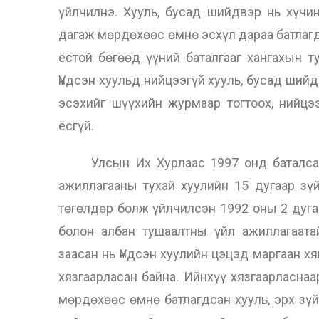
үйлчилнэ. Хууль, бусад шийдвэр нь хүчи
дагаж мөрдөхөөс өмнө эсхүл дараа батлагд
ёстой бөгөөд үүний баталгааг хангахын т
Үндсэн хуульд нийцээгүй хууль, бусад шийд
эсэхийг шүүхийн журмаар тогтоох, нийцэ
ёсгүй.
Улсын Их Хурлаас 1997 онд баталсан Ү
ажиллагааны тухай хуулийн 15 дугаар зүй
төгөлдөр болж үйлчилсэн 1992 оны 2 дуга
болон албан тушаалтны үйл ажиллагаата
заасан нь Үндсэн хуулийн цэцэд маргаан х
хязгаарласан байна. Ийнхүү хязгаарласнаа
мөрдөхөөс өмнө батлагдсан хууль, эрх зүй