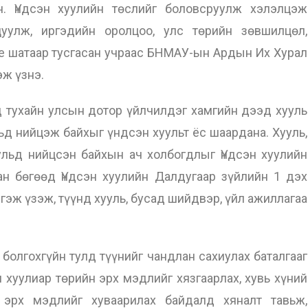
н. Үндсэн хуулийн төслийг боловсруулж хэлэлцэж
цуулж, иргэдийн оролцоо, улс төрийн зөвшилцөл,
үе шатаар тусгасан учраас БНМАУ-ын Ардын Их Хурал
эж үзнэ.
 тухайн улсын дотор үйлчилдэг хамгийн дээд хууль
ульд нийцэж байхыг үндсэн хуульт ёс шаардана. Хууль,
ульд нийцсэн байхын ач холбогдлыг Үндсэн хуулийн
н бөгөөд Үндсэн хуулийн Далдугаар зүйлийн 1 дэх
 гэж үзэж, түүнд хууль, бусад шийдвэр, үйл ажиллагаа
олгохгүйн тулд түүнийг чандлан сахиулах баталгааг
н хуулиар төрийн эрх мэдлийг хязгаарлах, хувь хүний
н эрх мэдлийг хуваарилах байдалд хяналт тавьж,