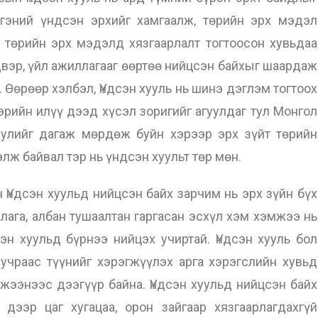
ргэний үндсэн эрхийг хамгаалж, төрийн эрх мэдэл
р төрийн эрх мэдэлд хязгаарлалт тогтоосон хувьдаа
вэр, үйл ажиллагааг өөртөө нийцсэн байхыг шаардаж
. Өөрөөр хэлбэл, Үндсэн хууль нь шинэ дэглэм тогтоох
рийн илүү дээд хүсэл зоригийг агуулдаг тул Монгол
уулийг дагаж мөрдөж буйн хэрээр эрх зүйт төрийн
лж байвал тэр нь үндсэн хуульт төр мөн.
ндсэн хуульд нийцсэн байх зарчим нь эрх зүйн бүх
ллага, албан тушаалтан гаргасан эсхүл хэм хэмжээ нь
эн хуульд бүрнээ нийцэх учиртай. Үндсэн хууль бол
учраас түүнийг хэрэгжүүлэх арга хэрэгслийн хувьд
мжээнээс дээгүүр байна. Үндсэн хуульд нийцсэн байх
дээр цаг хугацаа, орон зайгаар хязгаарлагдахгүй