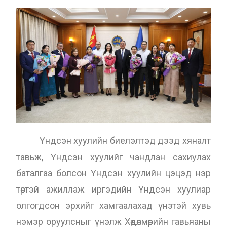
Үндсэн хуулийн биелэлтэд дээд хяналт
тавьж, Үндсэн хуулийг чандлан сахиулах
баталгаа болсон Үндсэн хуулийн цэцэд нэр
төртэй ажиллаж иргэдийн Үндсэн хуулиар
олгогдсон эрхийг хамгаалахад үнэтэй хувь
нэмэр оруулсныг үнэлж Хөдөлмөрийн гавьяаны