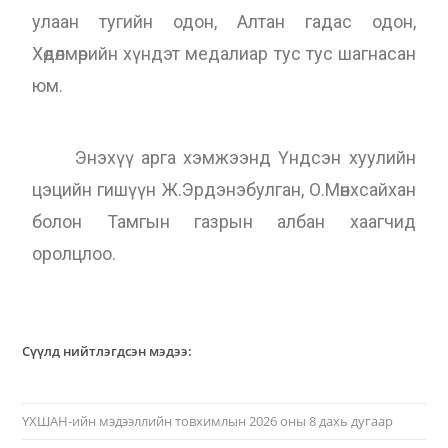
улаан тугийн одон, Алтан гадас одон,
Хөдөлмөрийн хүндэт медалиар тус тус шагнасан
юм.
Энэхүү арга хэмжээнд Үндсэн хуулийн
цэцийн гишүүн Ж.Эрдэнэбулган, О.Мөнхсайхан
болон Тамгын газрын албан хаагчид
оролцлоо.
Сүүлд нийтлэгдсэн мэдээ:
ҮХШАН-ийн мэдээллийн товхимлын 2026 оны 8 дахь дугаар