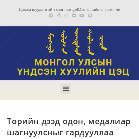
Цахим шуудангийн хаяг: burtgel@constitutionalcourt.mn
Төрийн дээд одон, медалиар
шагнуулсныг гардууллаа