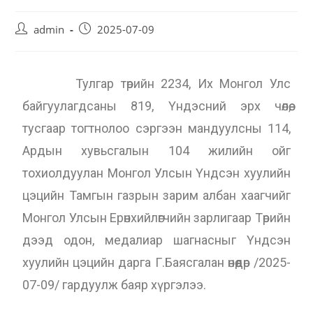
admin
2025-07-09
Тулгар төрийн 2234, Их Монгол Улс
байгуулагдсаны 819, Үндэсний эрх чөлөө,
тусгаар тогтнолоо сэргээн мандуулсны 114,
Ардын хувьсгалын 104 жилийн ойг
тохиолдуулан Монгол Улсын Үндсэн хуулийн
цэцийн Тамгын газрын зарим албан хаагчийг
Монгол Улсын Ерөнхийлөгчийн зарлигаар Төрийн
дээд одон, медалиар шагнасныг Үндсэн
хуулийн цэцийн дарга Г.Баясгалан өнөөдөр /2025-
07-09/ гардуулж баяр хүргэлээ.