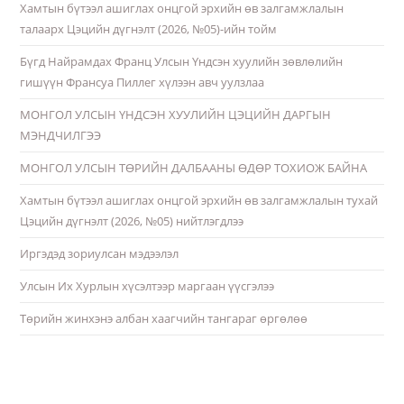
Хамтын бүтээл ашиглах онцгой эрхийн өв залгамжлалын
талаарх Цэцийн дүгнэлт (2026, №05)-ийн тойм
Бүгд Найрамдах Франц Улсын Үндсэн хуулийн зөвлөлийн
гишүүн Франсуа Пиллег хүлээн авч уулзлаа
МОНГОЛ УЛСЫН ҮНДСЭН ХУУЛИЙН ЦЭЦИЙН ДАРГЫН
МЭНДЧИЛГЭЭ
МОНГОЛ УЛСЫН ТӨРИЙН ДАЛБААНЫ ӨДӨР ТОХИОЖ БАЙНА
Хамтын бүтээл ашиглах онцгой эрхийн өв залгамжлалын тухай
Цэцийн дүгнэлт (2026, №05) нийтлэгдлээ
Иргэдэд зориулсан мэдээлэл
Улсын Их Хурлын хүсэлтээр маргаан үүсгэлээ
Төрийн жинхэнэ албан хаагчийн тангараг өргөлөө