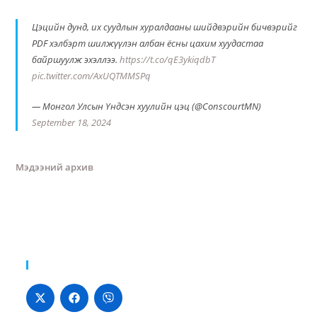
Цэцийн дунд, их суудлын хуралдааны шийдвэрийн бичвэрийг
PDF хэлбэрт шилжүүлэн албан ёсны цахим хуудастаа
байршуулж эхэллээ.
https://t.co/qE3ykiqdbT
pic.twitter.com/AxUQTMMSPq
— Монгол Улсын Үндсэн хуулийн цэц (@ConscourtMN)
September 18, 2024
Мэдээний архив
Хуваалцах: