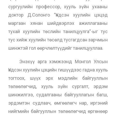
сургуулийн профессор, хууль зүйн ухааны
доктор Д.Солонго “Үндсэн хуулийн цэцэд
маргаан хянан шийдвэрлэх ажиллагааны
тухай хуулийн төслийн танилцуулга”-ыг тус
тус хийж хуулийн төсөлд тусгагдсан зарчмын
шинжтэй гол өөрчлөлтүүдийг танилцууллаа.
Энэхүү арга хэмжээнд Монгол Улсын
Үндсэн хуулийн цэцийн гишүүдээс гадна хууль
тогтоох, шүүх эрх мэдлийн байгууллын
төлөөлөгчид, хууль зүйн сургалт, эрдэм
шинжилгээ, судалгааны байгууллагын багш,
эрдэмтэн судлаач, өмгөөлөгч нар, иргэний
нийгмийн байгууллын төлөөлөгчид өргөнөөр