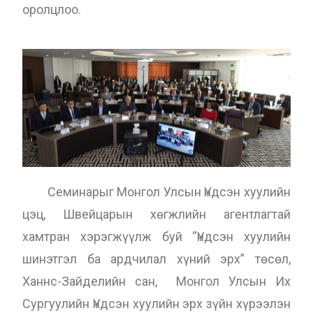
оролцлоо.
Семинарыг Монгол Улсын Үндсэн хуулийн
цэц, Швейцарын хөгжлийн агентлагтай
хамтран хэрэгжүүлж буй “Үндсэн хуулийн
шинэтгэл ба ардчилал хүний эрх” төсөл,
Ханнс-Зайделийн сан, Монгол Улсын Их
Сургуулийн Үндсэн хуулийн эрх зүйн хүрээлэн