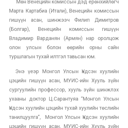
Мөн Венецийн комиссын дэд ерөнхийлөгч
Марта Картабиа (Итали), Венецийн комиссын
гишүүн асан, шинжээч Филип Димитров
(Болгар), Венецийн комиссын гишүүн
Владимир Варданян (Армян) нар оролцож
олон улсын болон өөрийн орны сайн
туршлагын тухай илтгэл тавьсан юм.
Энэ үеэр Монгол Улсын Үндсэн хуулийн
цэцийн гишүүн асан, МУИС-ийн Хууль зүйн
сургуулийн профессор, хууль зүйн шинжлэх
ухааны доктор Ц.Сарантуяа “Монгол Улсын
Үндсэн хуулийн цэцийн тухай хуулийн төслийн
танилцуулга”, Монгол Улсын Үндсэн хуулийн
цэцийн гишүүн асан, МУИС-ийн Хууль зүйн