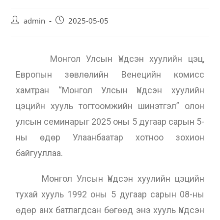
admin
2025-05-05
Монгол Улсын Үндсэн хуулийн цэц,
Европын зөвлөлийн Венецийн комисс
хамтран “Монгол Улсын Үндсэн хуулийн
цэцийн хууль тогтоомжийн шинэтгэл” олон
улсын семинарыг 2025 оны 5 дугаар сарын 5-
ны өдөр Улаанбаатар хотноо зохион
байгууллаа.
Монгол Улсын Үндсэн хуулийн цэцийн
тухай хууль 1992 оны 5 дугаар сарын 08-ны
өдөр анх батлагдсан бөгөөд энэ хууль Үндсэн