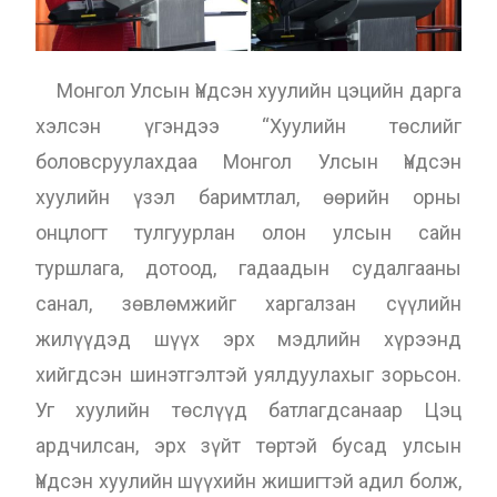
Монгол Улсын Үндсэн хуулийн цэцийн дарга
хэлсэн үгэндээ “Хуулийн төслийг
боловсруулахдаа Монгол Улсын Үндсэн
хуулийн үзэл баримтлал, өөрийн орны
онцлогт тулгуурлан олон улсын сайн
туршлага, дотоод, гадаадын судалгааны
санал, зөвлөмжийг харгалзан сүүлийн
жилүүдэд шүүх эрх мэдлийн хүрээнд
хийгдсэн шинэтгэлтэй уялдуулахыг зорьсон.
Уг хуулийн төслүүд батлагдсанаар Цэц
ардчилсан, эрх зүйт төртэй бусад улсын
Үндсэн хуулийн шүүхийн жишигтэй адил болж,