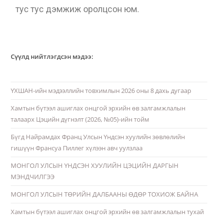
тус тус дэмжиж оролцсон юм.
Сүүлд нийтлэгдсэн мэдээ:
ҮХШАН-ийн мэдээллийн товхимлын 2026 оны 8 дахь дугаар
Хамтын бүтээл ашиглах онцгой эрхийн өв залгамжлалын
талаарх Цэцийн дүгнэлт (2026, №05)-ийн тойм
Бүгд Найрамдах Франц Улсын Үндсэн хуулийн зөвлөлийн
гишүүн Франсуа Пиллег хүлээн авч уулзлаа
МОНГОЛ УЛСЫН ҮНДСЭН ХУУЛИЙН ЦЭЦИЙН ДАРГЫН
МЭНДЧИЛГЭЭ
МОНГОЛ УЛСЫН ТӨРИЙН ДАЛБААНЫ ӨДӨР ТОХИОЖ БАЙНА
Хамтын бүтээл ашиглах онцгой эрхийн өв залгамжлалын тухай