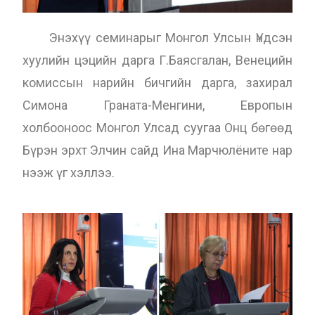
Энэхүү семинарыг Монгол Улсын Үндсэн
хуулийн цэцийн дарга Г.Баясгалан, Венецийн
комиссын нарийн бичгийн дарга, захирал
Симона Граната-Менгини, Европын
холбооноос Монгол Улсад суугаа Онц бөгөөд
Бүрэн эрхт Элчин сайд Ина Марчюлёните нар
нээж үг хэллээ.