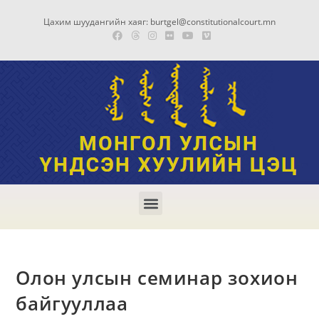
Цахим шуудангийн хаяг: burtgel@constitutionalcourt.mn
Олон улсын семинар зохион
байгууллаа