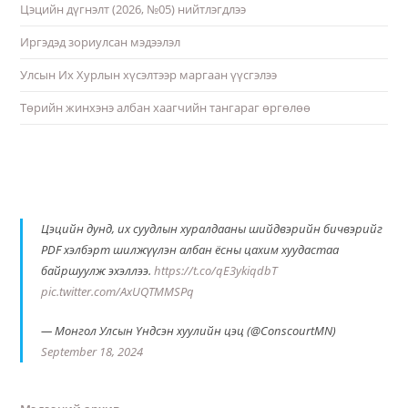
Цэцийн дүгнэлт (2026, №05) нийтлэгдлээ
Иргэдэд зориулсан мэдээлэл
Улсын Их Хурлын хүсэлтээр маргаан үүсгэлээ
Төрийн жинхэнэ албан хаагчийн тангараг өргөлөө
Цэцийн дунд, их суудлын хуралдааны шийдвэрийн бичвэрийг
PDF хэлбэрт шилжүүлэн албан ёсны цахим хуудастаа
байршуулж эхэллээ.
https://t.co/qE3ykiqdbT
pic.twitter.com/AxUQTMMSPq
— Монгол Улсын Үндсэн хуулийн цэц (@ConscourtMN)
September 18, 2024