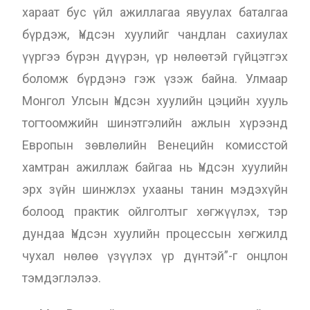
хараат бус үйл ажиллагаа явуулах баталгаа
бүрдэж, Үндсэн хуулийг чандлан сахиулах
үүргээ бүрэн дүүрэн, үр нөлөөтэй гүйцэтгэх
боломж бүрдэнэ гэж үзэж байна. Улмаар
Монгол Улсын Үндсэн хуулийн цэцийн хууль
тогтоомжийн шинэтгэлийн ажлын хүрээнд
Европын зөвлөлийн Венецийн комисстой
хамтран ажиллаж байгаа нь Үндсэн хуулийн
эрх зүйн шинжлэх ухааны танин мэдэхүйн
болоод практик ойлголтыг хөгжүүлэх, тэр
дундаа Үндсэн хуулийн процессын хөгжилд
чухал нөлөө үзүүлэх үр дүнтэй”-г онцлон
тэмдэглэлээ.