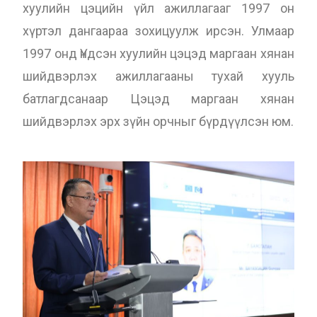
хуулийн цэцийн үйл ажиллагааг 1997 он
хүртэл дангаараа зохицуулж ирсэн. Улмаар
1997 онд Үндсэн хуулийн цэцэд маргаан хянан
шийдвэрлэх ажиллагааны тухай хууль
батлагдсанаар Цэцэд маргаан хянан
шийдвэрлэх эрх зүйн орчныг бүрдүүлсэн юм.