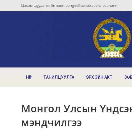
Цахим шуудангийн хаяг: burtgel@constitutionalcourt.mn
НҮҮР
ТАНИЛЦУУЛГА
ЭРХ ЗҮЙН АКТ
ЗӨ
Монгол Улсын Үндсэ
мэндчилгээ