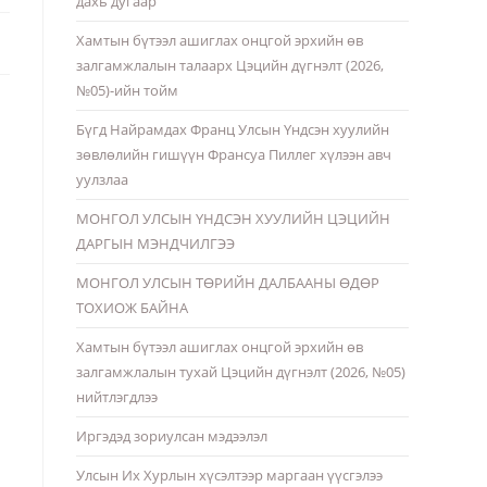
дахь дугаар
Хамтын бүтээл ашиглах онцгой эрхийн өв
залгамжлалын талаарх Цэцийн дүгнэлт (2026,
№05)-ийн тойм
Бүгд Найрамдах Франц Улсын Үндсэн хуулийн
зөвлөлийн гишүүн Франсуа Пиллег хүлээн авч
уулзлаа
МОНГОЛ УЛСЫН ҮНДСЭН ХУУЛИЙН ЦЭЦИЙН
ДАРГЫН МЭНДЧИЛГЭЭ
МОНГОЛ УЛСЫН ТӨРИЙН ДАЛБААНЫ ӨДӨР
ТОХИОЖ БАЙНА
Хамтын бүтээл ашиглах онцгой эрхийн өв
залгамжлалын тухай Цэцийн дүгнэлт (2026, №05)
нийтлэгдлээ
Иргэдэд зориулсан мэдээлэл
Улсын Их Хурлын хүсэлтээр маргаан үүсгэлээ