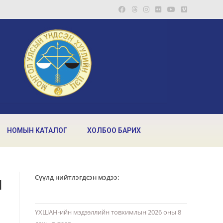
НОМЫН КАТАЛОГ
ХОЛБОО БАРИХ
н
Сүүлд нийтлэгдсэн мэдээ:
ҮХШАН-ийн мэдээллийн товхимлын 2026 оны 8