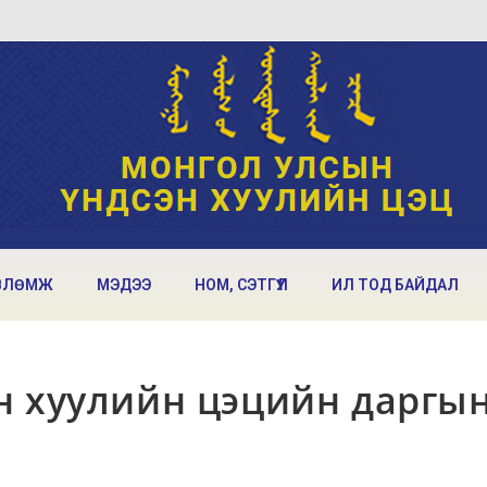
ВЛӨМЖ
МЭДЭЭ
НОМ, СЭТГҮҮЛ
ИЛ ТОД БАЙДАЛ
н хуулийн цэцийн даргы