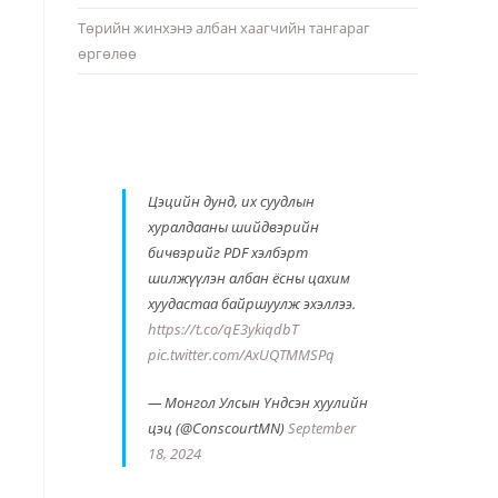
Төрийн жинхэнэ албан хаагчийн тангараг
өргөлөө
Цэцийн дунд, их суудлын
хуралдааны шийдвэрийн
бичвэрийг PDF хэлбэрт
шилжүүлэн албан ёсны цахим
хуудастаа байршуулж эхэллээ.
https://t.co/qE3ykiqdbT
pic.twitter.com/AxUQTMMSPq
— Монгол Улсын Үндсэн хуулийн
цэц (@ConscourtMN)
September
18, 2024