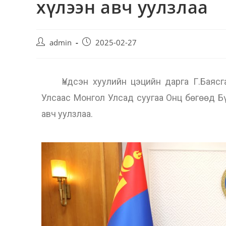
хүлээн авч уулзлаа
admin
2025-02-27
Үндсэн хуулийн цэцийн дарга Г.Баясгал
Улсаас Монгол Улсад суугаа Онц бөгөөд Б
авч уулзлаа.