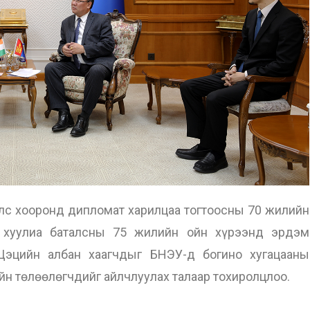
с хооронд дипломат харилцаа тогтоосны 70 жилийн
н хуулиа баталсны 75 жилийн ойн хүрээнд эрдэм
 Цэцийн албан хаагчдыг БНЭУ-д богино хугацааны
н төлөөлөгчдийг айлчлуулах талаар тохиролцлоо.