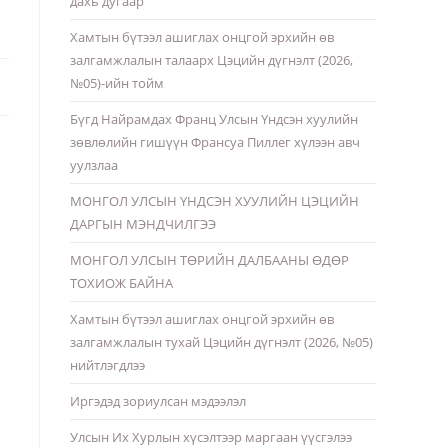
дахь дугаар
Хамтын бүтээл ашиглах онцгой эрхийн өв
залгамжлалын талаарх Цэцийн дүгнэлт (2026,
№05)-ийн тойм
Бүгд Найрамдах Франц Улсын Үндсэн хуулийн
зөвлөлийн гишүүн Франсуа Пиллег хүлээн авч
уулзлаа
МОНГОЛ УЛСЫН ҮНДСЭН ХУУЛИЙН ЦЭЦИЙН
ДАРГЫН МЭНДЧИЛГЭЭ
МОНГОЛ УЛСЫН ТӨРИЙН ДАЛБААНЫ ӨДӨР
ТОХИОЖ БАЙНА
Хамтын бүтээл ашиглах онцгой эрхийн өв
залгамжлалын тухай Цэцийн дүгнэлт (2026, №05)
нийтлэгдлээ
Иргэдэд зориулсан мэдээлэл
Улсын Их Хурлын хүсэлтээр маргаан үүсгэлээ