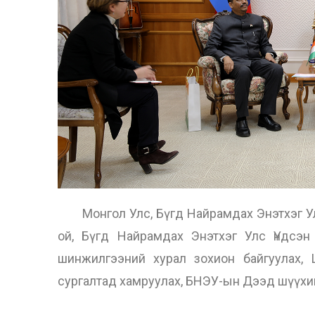
Монгол Улс, Бүгд Найрамдах Энэтхэг Ул
ой, Бүгд Найрамдах Энэтхэг Улс Үндсэ
шинжилгээний хурал зохион байгуулах,
сургалтад хамруулах, БНЭУ-ын Дээд шүүхий