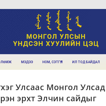
ВЛӨМЖ
МЭДЭЭ
НОМ, СЭТГҮҮЛ
ИЛ ТОД БАЙДАЛ
хэг Улсаас Монгол Улсад
үрэн эрхт Элчин сайдыг