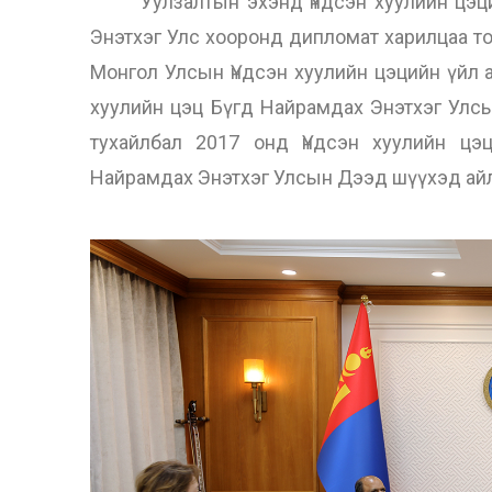
Уулзалтын эхэнд Үндсэн хуулийн цэцийн
Энэтхэг Улс хооронд дипломат харилцаа т
Монгол Улсын Үндсэн хуулийн цэцийн үйл а
хуулийн цэц Бүгд Найрамдах Энэтхэг Улс
тухайлбал 2017 онд Үндсэн хуулийн цэ
Найрамдах Энэтхэг Улсын Дээд шүүхэд айл