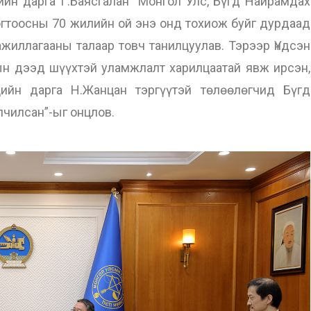
 дарга Г.Баясгалан “Монгол Улс, Бүгд Найрамдах
огтоосны 70 жилийн ой энэ онд тохиож буйг дурдаад
жиллагааны талаар товч танилцуулав. Тэрээр Үндсэн
ын дээд шүүхтэй уламжлалт харилцаатай явж ирсэн,
цийн дарга Н.Жанцан тэргүүтэй төлөөлөгчид Бүгд
чилсан”-ыг онцлов.