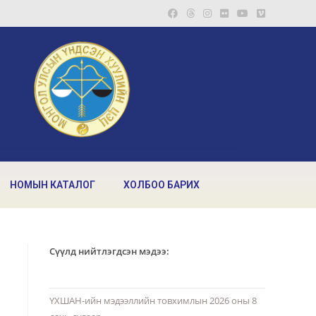
НОМЫН КАТАЛОГ
ХОЛБОО БАРИХ
Сүүлд нийтлэгдсэн мэдээ:
ҮХШАН-ийн мэдээллийн товхимлын 2026 оны 8