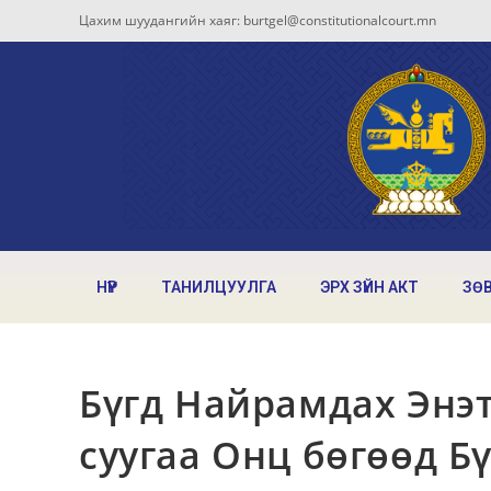
Цахим шуудангийн хаяг: burtgel@constitutionalcourt.mn
НҮҮР
ТАНИЛЦУУЛГА
ЭРХ ЗҮЙН АКТ
ЗӨ
Бүгд Найрамдах Энэт
суугаа Онц бөгөөд Б