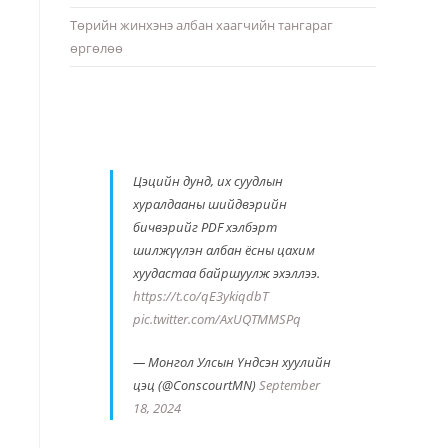
Төрийн жинхэнэ албан хаагчийн тангараг
өргөлөө
Цэцийн дунд, их суудлын
хуралдааны шийдвэрийн
бичвэрийг PDF хэлбэрт
шилжүүлэн албан ёсны цахим
хуудастаа байршуулж эхэллээ.
https://t.co/qE3ykiqdbT
pic.twitter.com/AxUQTMMSPq
— Монгол Улсын Үндсэн хуулийн
цэц (@ConscourtMN)
September
18, 2024