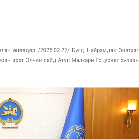
ан өнөөдөр /2025.02.27/ Бүгд Найрамдах Энэтхэг
үрэн эрхт Элчин сайд Атул Малхари Гоцурвег хүлээн