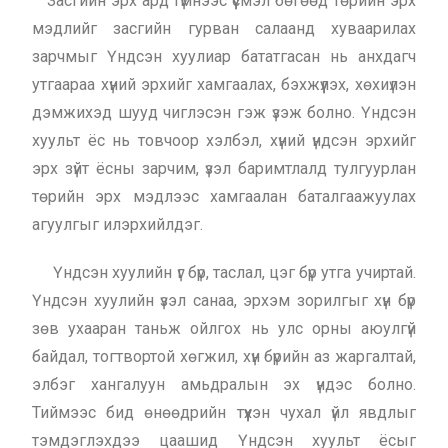
Засгийн эрх ард түмнээс үүсмэл бөгөөд төрийн эрх
мэдлийг засгийн гурван салаанд хуваарилах
зарчмыг Үндсэн хуулиар бататгасан нь анхдагч
утгаараа хүний эрхийг хамгаалах, бэхжүүлэх, хөхиүлэн
дэмжихэд шууд чиглэсэн гэж үзэж болно. Үндсэн
хуульт ёс нь товчоор хэлбэл, хүний үндсэн эрхийг
эрх зүйт ёсны зарчим, үзэл баримтлалд тулгуурлан
төрийн эрх мэдлээс хамгаалан баталгаажуулах
агуулгыг илэрхийлдэг.
Үндсэн хуулийн үг бүр, таслал, цэг бүр утга учиртай.
Үндсэн хуулийн үзэл санаа, эрхэм зорилгыг хүн бүр
зөв ухааран таньж ойлгох нь улс орны аюулгүй
байдал, тогтвортой хөгжил, хүн бүрийн аз жаргалтай,
элбэг хангалуун амьдралын эх үндэс болно.
Тиймээс бид өнөөдрийн түүхэн чухал үйл явдлыг
тэмдэглэхдээ цаашид Үндсэн хуульт ёсыг