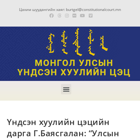
Цахим шуудангийн хаяг: burtgel@constitutionalcourt.mn
Үндсэн хуулийн цэцийн
дарга Г.Баясгалан: “Улсын