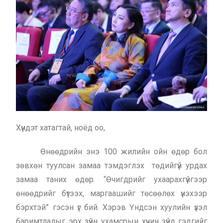
Хүндэт хатагтай, ноёд оо,
Өнөөдрийн энэ 100 жилийн ойн өдөр бол
зөвхөн туулсан замаа тэмдэглэх төдийгүй урдах
замаа таних өдөр. “Өчигдрийг ухаарахгүйгээр
өнөөдрийг бүтээх, маргаашийг төсөөлөх үнэхээр
бэрхтэй” гэсэн үг бий. Хэрэв Үндсэн хуулийн үзэл
баримтлалыг эрх зүйн ухамсрын хүчин зүйл гэдгийг