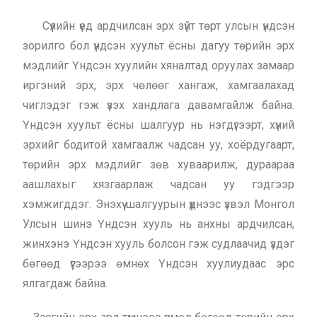
Сүүлийн үед ардчилсан эрх зүйт төрт улсын үндсэн
зорилго бол үндсэн хуульт ёсны дагуу төрийн эрх
мэдлийг Үндсэн хуулийн хяналтад оруулах замаар
иргэний эрх, эрх чөлөөг хангаж, хамгаалахад
чиглэдэг гэж үзэх хандлага давамгайлж байна.
Үндсэн хуульт ёсны шалгуур нь нэгдүгээрт, хүний
эрхийг бодитой хамгаалж чадсан уу, хоёрдугаарт,
төрийн эрх мэдлийг зөв хуваарилж, дураараа
аашлахыг хязгаарлаж чадсан уу гэдгээр
хэмжигддэг. Энэхүү шалгуурын үүднээс үзвэл Монгол
Улсын шинэ Үндсэн хууль нь анхны ардчилсан,
жинхэнэ Үндсэн хууль болсон гэж судлаачид үздэг
бөгөөд үүгээрээ өмнөх Үндсэн хуулиудаас эрс
ялгагдаж байна.