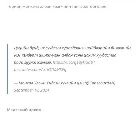
Төрийн жинхэнэ албан хаагчийн тангараг өргөлөө
Цэцийн дунд, их суудлын хуралдааны шийдвэрийн бичвэрийг
PDF хэлбэрт шилжүүлэн албан ёсны цахим хуудастаа
байршуулж эхэллээ.
https://t.co/qE3ykiqdbT
pic.twitter.com/AxUQTMMSPq
— Монгол Улсын Үндсэн хуулийн цэц (@ConscourtMN)
September 18, 2024
Мэдээний архив