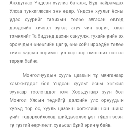
Анхдугаар Үндсэн хуулиа баталж, Бүгд найрамдах
Улсаа тунхагласан энэ өдөр, Үндсэн хуульт ёсны
үндэс суурийг тавихын төлөө зүтгэсэн өвгөд
дээдсийн хичээл зүтгэл, агуу чин зориг, хүсэл
тэмүүллийг Та бидэнд дахин сануулж, тухайн үеийн эх
орончдын өнөөгийн цаг үе, өнө хойч ирээдүйн төлөө
хийж чадсан зоримог үйл хэргээр омогших сэтгэл
төрүүлж байна.
Монголчуудын хууль цаазын түүх мянганаар
хэмжигддэг бол Үндсэн хуульт ёсны хөгжил
зуунаар тоологддог юм. Хорьдугаар зуун бол
Монгол Улсын төдийгүй дэлхийн улс орнуудын
хувьд төр ёс, хууль цаазын хөгжлийн нэн шинэ
үеийг тодорхойлоход шийдвэрлэх үүрэг гүйцэтгэсэн,
гүн гүнзгий өөрчлөлт, хувьсал бүхий эрин үе байв.