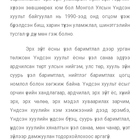
хүлээн зөвшөөрөх юм бол Монгол Улсын Үндсэн
хуульт байгуулал нь 1990-ээд онд огцом үүсэж
бүрэлдсэн биш, харин түүхэн уламжлал, шинэтгэлийн
тусгал-үр дүн мөн гэж болно.
Эрх зүйт ёсны үзэл баримтлал дээр урган
төлжсөн Үндсэн хуульт ёсны үзэл санаа эдүгээ
ардчилсан төрт улсын нийгэм, улс төр, хууль зүйн
суурь үзэл баримтлал, нийтлэг баримтлах цогц
номлол болон хөгжиж байна. Үндсэн хуульт ёсыг
орчин үеийн хандлагаар, ардчилал, эрх зүйт ёс, хүний
эрх, эрх чөлөө, эрх мэдэл хуваарилах зарчим,
Үндсэн хуулийн хэм хэмжээний дээд эрэмбэ,
Үндсэн хуулийн үндсэн бүтэц, суурь үзэл баримтлал,
үндсэн хуулийн хяналтын үзэл санаа, мөн чанар, үнэт
зүйлээр дамжуулан тодорхойлохоос аргагүй.