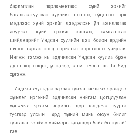
баримтлан парламентаас хүний эрхийг
баталгаажуулсан хуулийг тогтоох, гүйцэтгэх эрх
мэдлээс хүний эрхийг дээдэлсэн үйл ажиллагаа
явуулах, хүний эрхийг хангаж, хамгаалсан
шийдвэрийг Үндсэн хуулийн цэц болон ердийн
шүүхээс гаргах цогц зорилтыг хэрэгжүүлэх учиртай.
Ингэж гэмээ нь ардчилсан Үндсэн хуулиа бүрэн
дүүрэн хэрэгжүүлж, үр нөлөө, ашиг тусыг нь Та бид
хүртэнэ.
Үндсэн хуульдаа зарлан тунхагласан эх орондоо
хүмүүнлэг иргэний ардчилсан нийгэм цогцлуулан
хөгжүүлэх эрхэм зорилго дор нэгдсэн туурга
тусгаар улсын ард түмний минь оюун билиг
тунгалаг, золбоо хийморь төгөлдөр байх болтугай”
гэв.