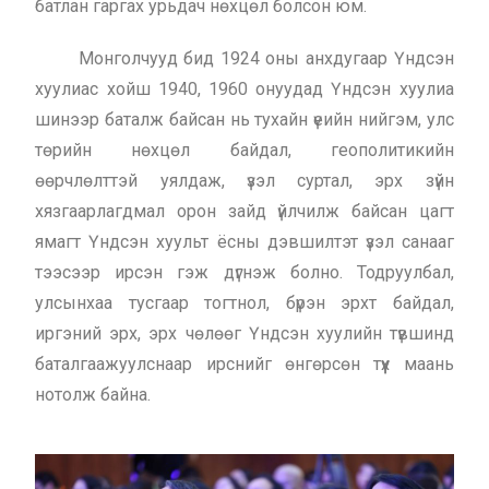
батлан гаргах урьдач нөхцөл болсон юм.
Монголчууд бид 1924 оны анхдугаар Үндсэн
хуулиас хойш 1940, 1960 онуудад Үндсэн хуулиа
шинээр баталж байсан нь тухайн үеийн нийгэм, улс
төрийн нөхцөл байдал, геополитикийн
өөрчлөлттэй уялдаж, үзэл суртал, эрх зүйн
хязгаарлагдмал орон зайд үйлчилж байсан цагт
ямагт Үндсэн хуульт ёсны дэвшилтэт үзэл санааг
тээсээр ирсэн гэж дүгнэж болно. Тодруулбал,
улсынхаа тусгаар тогтнол, бүрэн эрхт байдал,
иргэний эрх, эрх чөлөөг Үндсэн хуулийн түвшинд
баталгаажуулснаар ирснийг өнгөрсөн түүх маань
нотолж байна.