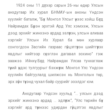
1924 оны 11 дүгээр сарын 26-ны өдөр Улсын
анхдугаар Их хурал БНМАУ-ын анхны Үндсэн
хуулийг баталж, “Бүх Монгол Улсыг үүнээс хойш Бүгд
Найрамдах Бүрэн эрхтэй Ард Улс хэмээж, Улсын
дээд эрхийг жинхэнэ ардад эзлүүлэн, улсын аливаа
хэргийг Улсын Их Хурал ба мөн хурлаар
сонгогдсон Засгийн газраас гүйцэтгүүлэн шийтгүүлэх
явдлыг нийтээр сүсэглэн дагавал зохино” гэж
заажээ. Ийнхүү Бүгд Найрамдах Улсаа тунхаглаж
түүний үндэс тулгуурыг бэхжүүлж Монгол Улс Үндсэн
хуулийн байгуулалд шилжсэн нь Монголын төр,
эрх зүйн түүхэнд чухал байр суурийг эзэлдэг юм.
Анхдугаар Үндсэн хуульд “… улсын дээд
эрхийг жинхэнэ ардад … эдлүүлж”, “Улс төрийн бүх
хэргийг ард түмнээс удирдан гүйцэтгэх явдлыг