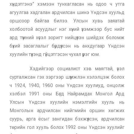
хүндэтгэнэ” хэмээн тунхагласан нь одоо ч утга
агуулгаа хадгалан ардчилсан шинэ Үндсэн хуульд
оршсоор байгаа билээ. Улсын хувь заяатай
холбоотой асуудлыг нэг хүний үзэмжээр бус нийт
ард түмний хүсэл зоригт нийцүүлэн шийдэх боломж
бүхий засаглалыг бүрдүүлсэн нь анхдугаар Үндсэн
хуулийн түүхэнд гүйцэтгэсэн чухал үүрэг юм.
Хэдийгээр социалист хэв маягтай, үзэл
сурталжсан гэх зэргээр шүүмжлэн хэлэлцэж болох
ч 1924, 1940, 1960 оны Үндсэн хуулиуд, онцолж
хэлбэл 1991 оны Бүгд Найрамдах Монгол Ард
Улсын Үндсэн хуулийн нэмэлтийн хууль нь
Монголын ардчилсан нийгмийн оршин хөгжих
суурь, арга ёсыг зангидан бэхжүүлсэн, ардчилсан
төрийн гол хууль болох 1992 оны Үндсэн хуулийг