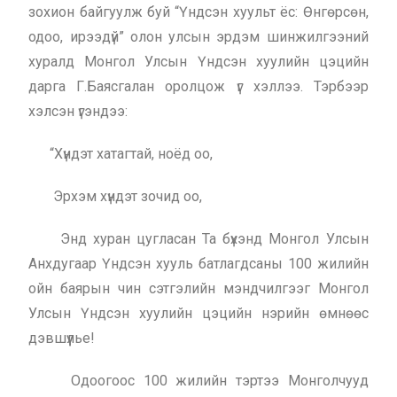
зохион байгуулж буй “Үндсэн хуульт ёс: Өнгөрсөн,
одоо, ирээдүй” олон улсын эрдэм шинжилгээний
хуралд Монгол Улсын Үндсэн хуулийн цэцийн
дарга Г.Баясгалан оролцож үг хэллээ. Тэрбээр
хэлсэн үгэндээ:
“Хүндэт хатагтай, ноёд оо,
Эрхэм хүндэт зочид оо,
Энд хуран цугласан Та бүхэнд Монгол Улсын
Анхдугаар Үндсэн хууль батлагдсаны 100 жилийн
ойн баярын чин сэтгэлийн мэндчилгээг Монгол
Улсын Үндсэн хуулийн цэцийн нэрийн өмнөөс
дэвшүүлье!
Одоогоос 100 жилийн тэртээ Монголчууд