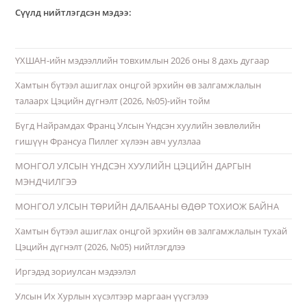
Сүүлд нийтлэгдсэн мэдээ:
ҮХШАН-ийн мэдээллийн товхимлын 2026 оны 8 дахь дугаар
Хамтын бүтээл ашиглах онцгой эрхийн өв залгамжлалын
талаарх Цэцийн дүгнэлт (2026, №05)-ийн тойм
Бүгд Найрамдах Франц Улсын Үндсэн хуулийн зөвлөлийн
гишүүн Франсуа Пиллег хүлээн авч уулзлаа
МОНГОЛ УЛСЫН ҮНДСЭН ХУУЛИЙН ЦЭЦИЙН ДАРГЫН
МЭНДЧИЛГЭЭ
МОНГОЛ УЛСЫН ТӨРИЙН ДАЛБААНЫ ӨДӨР ТОХИОЖ БАЙНА
Хамтын бүтээл ашиглах онцгой эрхийн өв залгамжлалын тухай
Цэцийн дүгнэлт (2026, №05) нийтлэгдлээ
Иргэдэд зориулсан мэдээлэл
Улсын Их Хурлын хүсэлтээр маргаан үүсгэлээ