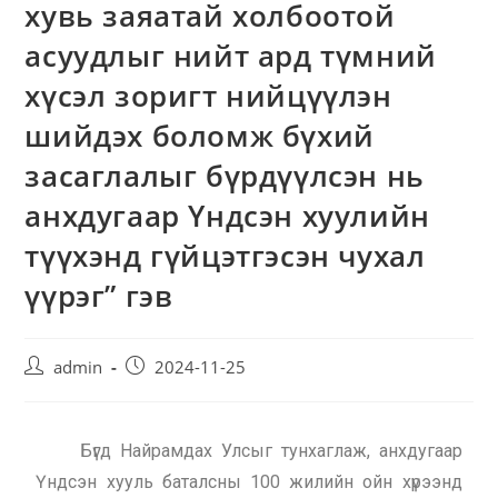
хувь заяатай холбоотой
асуудлыг нийт ард түмний
хүсэл зоригт нийцүүлэн
шийдэх боломж бүхий
засаглалыг бүрдүүлсэн нь
анхдугаар Үндсэн хуулийн
түүхэнд гүйцэтгэсэн чухал
үүрэг” гэв
admin
2024-11-25
Бүгд Найрамдах Улсыг тунхаглаж, анхдугаар
Үндсэн хууль баталсны 100 жилийн ойн хүрээнд