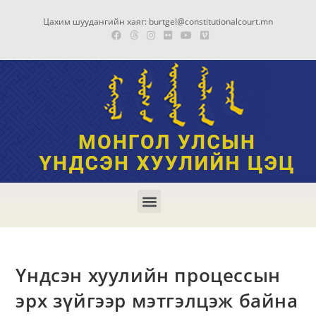
Цахим шуудангийн хаяг: burtgel@constitutionalcourt.mn
Үндсэн хуулийн процессын
эрх зүйгээр мэтгэлцэж байна