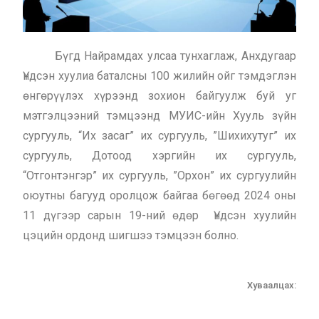
Бүгд Найрамдах улсаа тунхаглаж, Анхдугаар
Үндсэн хуулиа баталсны 100 жилийн ойг тэмдэглэн
өнгөрүүлэх хүрээнд зохион байгуулж буй уг
мэтгэлцээний тэмцээнд МУИС-ийн Хууль зүйн
сургууль, “Их засаг” их сургууль, ”Шихихутуг” их
сургууль, Дотоод хэргийн их сургууль,
“Отгонтэнгэр” их сургууль, ”Орхон” их сургуулийн
оюутны багууд оролцож байгаа бөгөөд 2024 оны
11 дүгээр сарын 19-ний өдөр Үндсэн хуулийн
цэцийн ордонд шигшээ тэмцээн болно.
Хуваалцах: