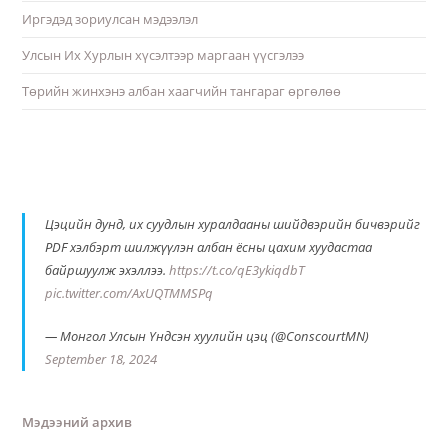
Иргэдэд зориулсан мэдээлэл
Улсын Их Хурлын хүсэлтээр маргаан үүсгэлээ
Төрийн жинхэнэ албан хаагчийн тангараг өргөлөө
Цэцийн дунд, их суудлын хуралдааны шийдвэрийн бичвэрийг
PDF хэлбэрт шилжүүлэн албан ёсны цахим хуудастаа
байршуулж эхэллээ.
https://t.co/qE3ykiqdbT
pic.twitter.com/AxUQTMMSPq
— Монгол Улсын Үндсэн хуулийн цэц (@ConscourtMN)
September 18, 2024
Мэдээний архив