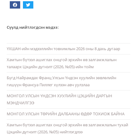
Сүүлд нийтлэгдсэн мэдээ:
ҮХШАН-ийн мэдээллийн товхимлын 2026 оны 8 дахь дугаар
Хамтын бүтээл ашиглах онцгой эрхийн өв залгамжлалын
талаарх Цэцийн дүгнэлт (2026, №05)-ийн тойм
Бүгд Найрамдах Франц Улсын Үндсэн хуулийн зөвлөлийн
гишүүн Франсуа Пиллег хүлээн авч уулзлаа
МОНГОЛ УЛСЫН ҮНДСЭН ХУУЛИЙН ЦЭЦИЙН ДАРГЫН
МЭНДЧИЛГЭЭ
МОНГОЛ УЛСЫН ТӨРИЙН ДАЛБААНЫ ӨДӨР ТОХИОЖ БАЙНА
Хамтын бүтээл ашиглах онцгой эрхийн өв залгамжлалын тухай
Цэцийн дүгнэлт (2026, №05) нийтлэгдлээ