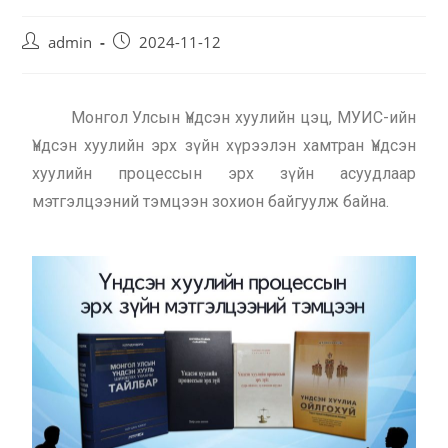
admin
2024-11-12
Монгол Улсын Үндсэн хуулийн цэц, МУИС-ийн
Үндсэн хуулийн эрх зүйн хүрээлэн хамтран Үндсэн
хуулийн процессын эрх зүйн асуудлаар
мэтгэлцээний тэмцээн зохион байгуулж байна.