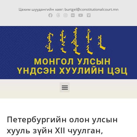
Цахим шуудангийн хаяг: burtgel@constitutionalcourt.mn
Петербургийн олон улсын
хууль зүйн XII чуулган,