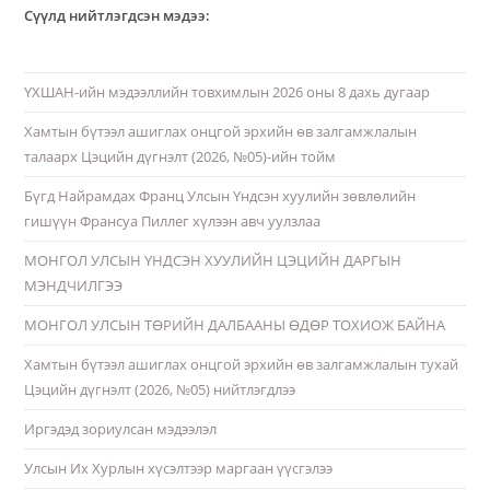
Сүүлд нийтлэгдсэн мэдээ:
ҮХШАН-ийн мэдээллийн товхимлын 2026 оны 8 дахь дугаар
Хамтын бүтээл ашиглах онцгой эрхийн өв залгамжлалын
талаарх Цэцийн дүгнэлт (2026, №05)-ийн тойм
Бүгд Найрамдах Франц Улсын Үндсэн хуулийн зөвлөлийн
гишүүн Франсуа Пиллег хүлээн авч уулзлаа
МОНГОЛ УЛСЫН ҮНДСЭН ХУУЛИЙН ЦЭЦИЙН ДАРГЫН
МЭНДЧИЛГЭЭ
МОНГОЛ УЛСЫН ТӨРИЙН ДАЛБААНЫ ӨДӨР ТОХИОЖ БАЙНА
Хамтын бүтээл ашиглах онцгой эрхийн өв залгамжлалын тухай
Цэцийн дүгнэлт (2026, №05) нийтлэгдлээ
Иргэдэд зориулсан мэдээлэл
Улсын Их Хурлын хүсэлтээр маргаан үүсгэлээ