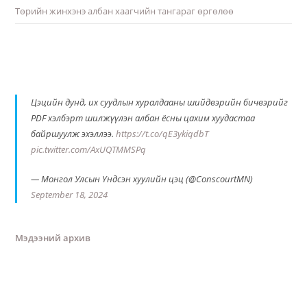
Төрийн жинхэнэ албан хаагчийн тангараг өргөлөө
Цэцийн дунд, их суудлын хуралдааны шийдвэрийн бичвэрийг
PDF хэлбэрт шилжүүлэн албан ёсны цахим хуудастаа
байршуулж эхэллээ.
https://t.co/qE3ykiqdbT
pic.twitter.com/AxUQTMMSPq
— Монгол Улсын Үндсэн хуулийн цэц (@ConscourtMN)
September 18, 2024
Мэдээний архив