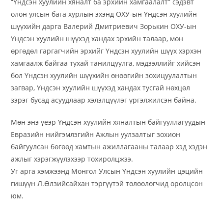
“Үндсэн хуулийн хяналт ба эрхийн хамгаалалт” сэдэвт
олон улсын бага хурлын эхэнд ОХУ-ын Үндсэн хуулийн
шүүхийн дарга Валерий Дмитриевич Зорькин ОХУ-ын
Үндсэн хуулийн шүүхэд хандах эрхийн талаар, мөн
өргөдөл гаргагчийн эрхийг Үндсэн хуулийн шүүх хэрхэн
хамгаалж байгаа тухай танилцуулга, мэдээллийг хийсэн
бол Үндсэн хуулийн шүүхийн өнөөгийн зохицуулалтын
загвар, Үндсэн хуулийн шүүхэд хандах тусгай нөхцөл
зэрэг бусад асуудлаар хэлэлцүүлэг үргэлжилсэн байна.
Мөн энэ үеэр Үндсэн хуулийн хяналтын байгууллагуудын
Евразийн нийгэмлэгийн Ажлын уулзалтыг зохион
байгуулсан бөгөөд хамтын ажиллагааны талаар хэд хэдэн
ажлыг хэрэгжүүлэхээр тохиролцжээ.
Уг арга хэмжээнд Монгол Улсын Үндсэн хуулийн цэцийн
гишүүн Л.Өлзийсайхан тэргүүтэй төлөөлөгчид оролцсон
юм.