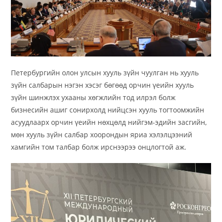
Петербургийн олон улсын хууль зүйн чуулган нь хууль
зүйн салбарын нэгэн хэсэг бөгөөд орчин үеийн хууль
зүйн шинжлэх ухааны хөгжлийн тод илрэл болж
бизнесийн ашиг сонирхолд нийцсэн хууль тогтоомжийн
асуудлаарх орчин үеийн нөхцөлд нийгэм-эдийн засгийн,
мөн хууль зүйн салбар хоорондын яриа хэлэлцээний
хамгийн том талбар болж ирснээрээ онцлогтой аж.