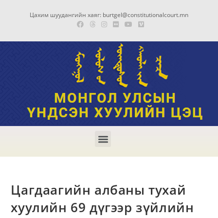
Цахим шуудангийн хаяг: burtgel@constitutionalcourt.mn
Цагдаагийн албаны тухай
хуулийн 69 дүгээр зүйлийн