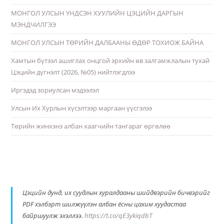
МОНГОЛ УЛСЫН ҮНДСЭН ХУУЛИЙН ЦЭЦИЙН ДАРГЫН
МЭНДЧИЛГЭЭ
МОНГОЛ УЛСЫН ТӨРИЙН ДАЛБААНЫ ӨДӨР ТОХИОЖ БАЙНА
Хамтын бүтээл ашиглах онцгой эрхийн өв залгамжлалын тухай
Цэцийн дүгнэлт (2026, №05) нийтлэгдлээ
Иргэдэд зориулсан мэдээлэл
Улсын Их Хурлын хүсэлтээр маргаан үүсгэлээ
Төрийн жинхэнэ албан хаагчийн тангараг өргөлөө
Цэцийн дунд, их суудлын хуралдааны шийдвэрийн бичвэрийг
PDF хэлбэрт шилжүүлэн албан ёсны цахим хуудастаа
байршуулж эхэллээ.
https://t.co/qE3ykiqdbT