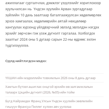
ажиллагааг сурталчлах, дэмжлэг үзүүлэхийг хориглохоор
хуульчилсан нь Үндсэн хуулийн Арван зургадугаар
зүйлийн 10 дахь заалтаар баталгаажуулсан хөдөлмөрлөх
эрхээ хамгаалах, хөдөлмөрийн аятай нөхцөлөөр
хангуулах хүрээнд үйлдвэрчний эвлэлд эвлэлдэн нэгдэх
эрхийг зөрчсөн гэж үзэж дүгнэлт гаргалаа. Холбогдох
заалтыг 2024 оны 5 дугаар сарын 22-ны өдрөөс эхлэн
түдгэлзүүллээ.
Сүүлд нийтлэгдсэн мэдээ:
ҮХШАН-ийн мэдээллийн товхимлын 2026 оны 8 дахь дугаар
Хамтын бүтээл ашиглах онцгой эрхийн өв залгамжлалын
талаарх Цэцийн дүгнэлт (2026, №05)-ийн тойм
Бүгд Найрамдах Франц Улсын Үндсэн хуулийн зөвлөлийн
гишүүн Франсуа Пиллег хүлээн авч уулзлаа