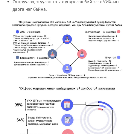
Огцруулах, эгүүлэн татах үндэслэл бий эсэх УИХ-ын
дарга нэг байна.