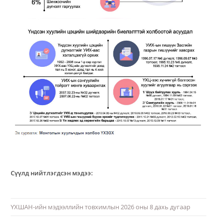
Сүүлд нийтлэгдсэн мэдээ:
ҮХШАН-ийн мэдээллийн товхимлын 2026 оны 8 дахь дугаар