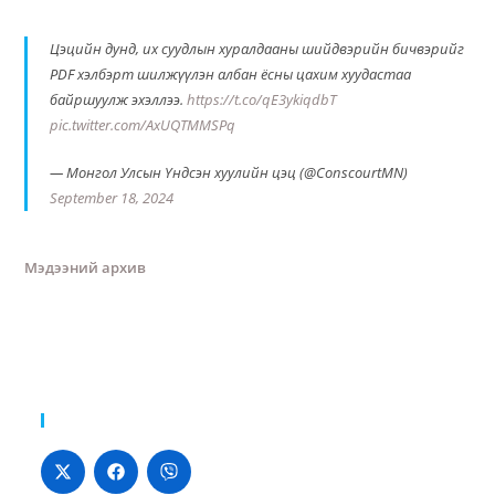
Цэцийн дунд, их суудлын хуралдааны шийдвэрийн бичвэрийг
PDF хэлбэрт шилжүүлэн албан ёсны цахим хуудастаа
байршуулж эхэллээ.
https://t.co/qE3ykiqdbT
pic.twitter.com/AxUQTMMSPq
— Монгол Улсын Үндсэн хуулийн цэц (@ConscourtMN)
September 18, 2024
Мэдээний архив
Хуваалцах: