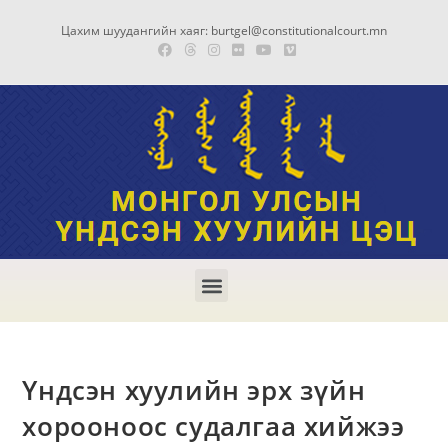
Цахим шуудангийн хаяг: burtgel@constitutionalcourt.mn
Үндсэн хуулийн эрх зүйн
хорооноос судалгаа хийжээ