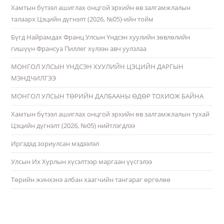
Хамтын бүтээл ашиглах онцгой эрхийн өв залгамжлалын
талаарх Цэцийн дүгнэлт (2026, №05)-ийн тойм
Бүгд Найрамдах Франц Улсын Үндсэн хуулийн зөвлөлийн
гишүүн Франсуа Пиллег хүлээн авч уулзлаа
МОНГОЛ УЛСЫН ҮНДСЭН ХУУЛИЙН ЦЭЦИЙН ДАРГЫН
МЭНДЧИЛГЭЭ
МОНГОЛ УЛСЫН ТӨРИЙН ДАЛБААНЫ ӨДӨР ТОХИОЖ БАЙНА
Хамтын бүтээл ашиглах онцгой эрхийн өв залгамжлалын тухай
Цэцийн дүгнэлт (2026, №05) нийтлэгдлээ
Иргэдэд зориулсан мэдээлэл
Улсын Их Хурлын хүсэлтээр маргаан үүсгэлээ
Төрийн жинхэнэ албан хаагчийн тангараг өргөлөө