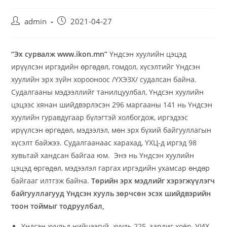
admin
2021-04-27
“Эх сурвалж www.ikon.mn”
Үндсэн хуулийн цэцэд
ирүүлсэн иргэдийн өргөдөл, гомдол, хүсэлтийг Үндсэн
хуулийн эрх зүйн хорооноос /ҮХЭЗХ/ судалсан байна.
Судалгааны мэдээллийг танилцуулбал, Үндсэн хуулийн
цэцээс хянан шийдвэрлэсэн 296 маргааны 141 нь Үндсэн
хуулийн гуравдугаар бүлэгтэй холбогдож, иргэдээс
ирүүлсэн өргөдөл, мэдээлэл, мөн эрх бүхий байгууллагын
хүсэлт байжээ. Судалгаанаас харахад, ҮХЦ-д иргэд 98
хувьтай хандсан байгаа юм. Энэ нь Үндсэн хуулийн
цэцэд өргөдөл, мэдээлэл гаргах иргэдийн ухамсар өндөр
байгааг илтгэж байна.
Төрийн эрх мэдлийг хэрэгжүүлэгч
байгууллагууд Үндсэн хууль зөрчсөн эсэх шийдвэрийн
тоон тоймыг тодруулбал,
Үндсэн хуульд нийцээгүй хууль 225, зарлиг хоёр, УИХ-