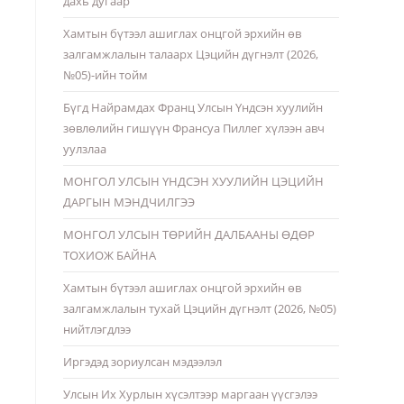
дахь дугаар
Хамтын бүтээл ашиглах онцгой эрхийн өв
залгамжлалын талаарх Цэцийн дүгнэлт (2026,
№05)-ийн тойм
Бүгд Найрамдах Франц Улсын Үндсэн хуулийн
зөвлөлийн гишүүн Франсуа Пиллег хүлээн авч
уулзлаа
МОНГОЛ УЛСЫН ҮНДСЭН ХУУЛИЙН ЦЭЦИЙН
ДАРГЫН МЭНДЧИЛГЭЭ
МОНГОЛ УЛСЫН ТӨРИЙН ДАЛБААНЫ ӨДӨР
ТОХИОЖ БАЙНА
Хамтын бүтээл ашиглах онцгой эрхийн өв
залгамжлалын тухай Цэцийн дүгнэлт (2026, №05)
нийтлэгдлээ
Иргэдэд зориулсан мэдээлэл
Улсын Их Хурлын хүсэлтээр маргаан үүсгэлээ