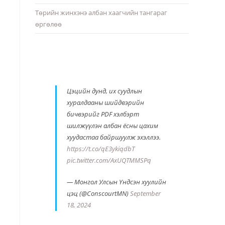
Төрийн жинхэнэ албан хаагчийн тангараг
өргөлөө
Цэцийн дунд, их суудлын
хуралдааны шийдвэрийн
бичвэрийг PDF хэлбэрт
шилжүүлэн албан ёсны цахим
хуудастаа байршуулж эхэллээ.
https://t.co/qE3ykiqdbT
pic.twitter.com/AxUQTMMSPq
— Монгол Улсын Үндсэн хуулийн
цэц (@ConscourtMN)
September
18, 2024