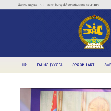
Цахим шуудангийн хаяг: burtgel@constitutionalcourt.mn
НҮҮР
ТАНИЛЦУУЛГА
ЭРХ ЗҮЙН АКТ
ЗӨ