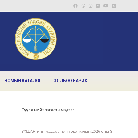
НОМЫН КАТАЛОГ
ХОЛБОО БАРИХ
Сүүлд нийтлэгдсэн мэдээ:
ҮХШАН-ийн мэдээллийн товхимлын 2026 оны 8