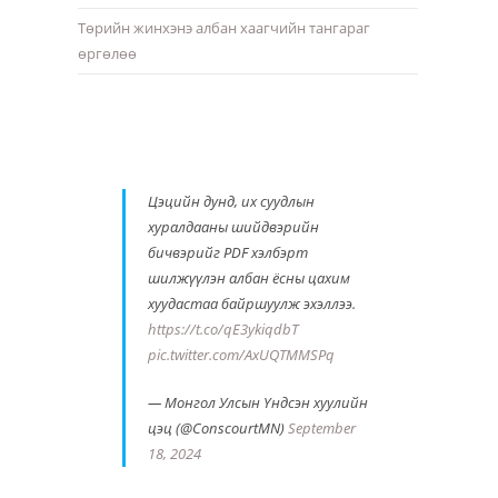
Төрийн жинхэнэ албан хаагчийн тангараг
өргөлөө
Цэцийн дунд, их суудлын
хуралдааны шийдвэрийн
бичвэрийг PDF хэлбэрт
шилжүүлэн албан ёсны цахим
хуудастаа байршуулж эхэллээ.
https://t.co/qE3ykiqdbT
pic.twitter.com/AxUQTMMSPq
— Монгол Улсын Үндсэн хуулийн
цэц (@ConscourtMN)
September
18, 2024