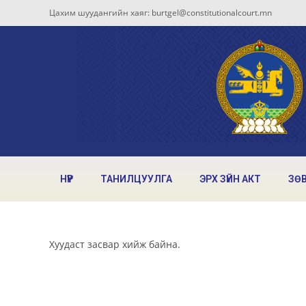
Цахим шуудангийн хаяг: burtgel@constitutionalcourt.mn
НҮҮР
ТАНИЛЦУУЛГА
ЭРХ ЗҮЙН АКТ
ЗӨ
Хуудаст засвар хийж байна.