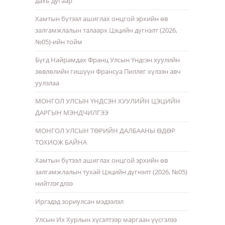
дахь дугаар
Хамтын бүтээл ашиглах онцгой эрхийн өв
залгамжлалын талаарх Цэцийн дүгнэлт (2026,
№05)-ийн тойм
Бүгд Найрамдах Франц Улсын Үндсэн хуулийн
зөвлөлийн гишүүн Франсуа Пиллег хүлээн авч
уулзлаа
МОНГОЛ УЛСЫН ҮНДСЭН ХУУЛИЙН ЦЭЦИЙН
ДАРГЫН МЭНДЧИЛГЭЭ
МОНГОЛ УЛСЫН ТӨРИЙН ДАЛБААНЫ ӨДӨР
ТОХИОЖ БАЙНА
Хамтын бүтээл ашиглах онцгой эрхийн өв
залгамжлалын тухай Цэцийн дүгнэлт (2026, №05)
нийтлэгдлээ
Иргэдэд зориулсан мэдээлэл
Улсын Их Хурлын хүсэлтээр маргаан үүсгэлээ