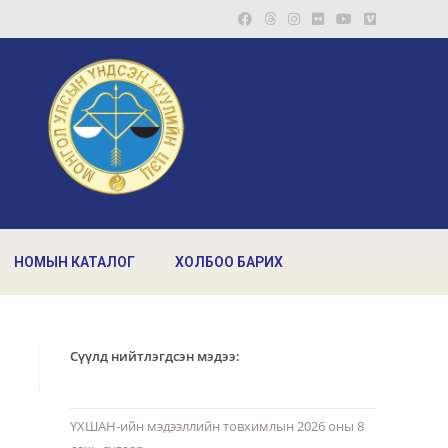
НОМЫН КАТАЛОГ
ХОЛБОО БАРИХ
Сүүлд нийтлэгдсэн мэдээ:
ҮХШАН-ийн мэдээллийн товхимлын 2026 оны 8