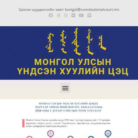
Цахим шуудангийн хаяг: burtgel@constitutionalcourt.mn