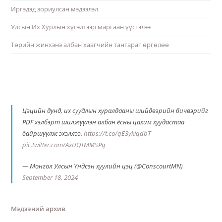
Иргэдэд зориулсан мэдээлэл
Улсын Их Хурлын хүсэлтээр маргаан үүсгэлээ
Төрийн жинхэнэ албан хаагчийн тангараг өргөлөө
Цэцийн дунд, их суудлын хуралдааны шийдвэрийн бичвэрийг
PDF хэлбэрт шилжүүлэн албан ёсны цахим хуудастаа
байршуулж эхэллээ.
https://t.co/qE3ykiqdbT
pic.twitter.com/AxUQTMMSPq
— Монгол Улсын Үндсэн хуулийн цэц (@ConscourtMN)
September 18, 2024
Мэдээний архив