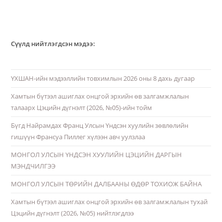
Сүүлд нийтлэгдсэн мэдээ:
ҮХШАН-ийн мэдээллийн товхимлын 2026 оны 8 дахь дугаар
Хамтын бүтээл ашиглах онцгой эрхийн өв залгамжлалын
талаарх Цэцийн дүгнэлт (2026, №05)-ийн тойм
Бүгд Найрамдах Франц Улсын Үндсэн хуулийн зөвлөлийн
гишүүн Франсуа Пиллег хүлээн авч уулзлаа
МОНГОЛ УЛСЫН ҮНДСЭН ХУУЛИЙН ЦЭЦИЙН ДАРГЫН
МЭНДЧИЛГЭЭ
МОНГОЛ УЛСЫН ТӨРИЙН ДАЛБААНЫ ӨДӨР ТОХИОЖ БАЙНА
Хамтын бүтээл ашиглах онцгой эрхийн өв залгамжлалын тухай
Цэцийн дүгнэлт (2026, №05) нийтлэгдлээ