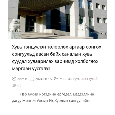
Хувь тэнцүүлэн төлөөлөх аргаар сонгох
сонгуульд авсан байх саналын хувь,
суудал хуваарилах зарчимд холбогдох
маргаан үүсгэлээ
Маргаан үүсгэсэн тухай
admin
2024-08-16
(0)
Нэр бүхий иргэдийн өргөдөл, мэдээллийн
дагуу Монгол Улсын Их Хурлын сонгуулийн...