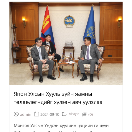
Япон Улсын Хууль зүйн яамны
төлөөлөгчдийг хүлээн авч уулзлаа
Мэдээ
admin
2024-09-10
(0)
Монгол Улсын Үндсэн хуулийн цэцийн гишүүн