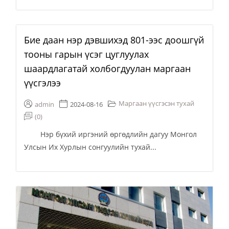
Бие даан нэр дэвшихэд 801-ээс доошгүй
тооны гарын үсэг цуглуулах
шаардлагатай холбогдуулан маргаан
үүсгэлээ
Маргаан үүсгэсэн тухай
admin
2024-08-16
(0)
Нэр бүхий иргэний өргөдлийн дагуу Монгол
Улсын Их Хурлын сонгуулийн тухай...