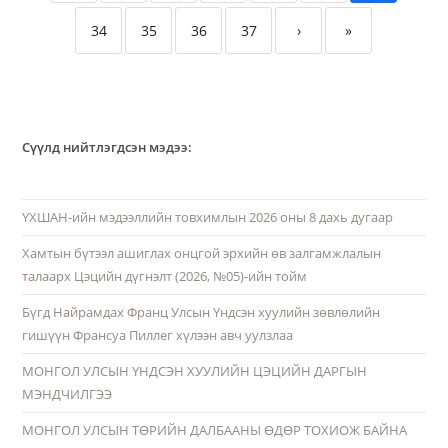
34
35
36
37
›
»
Сүүлд нийтлэгдсэн мэдээ:
ҮХШАН-ийн мэдээллийн товхимлын 2026 оны 8 дахь дугаар
Хамтын бүтээл ашиглах онцгой эрхийн өв залгамжлалын
талаарх Цэцийн дүгнэлт (2026, №05)-ийн тойм
Бүгд Найрамдах Франц Улсын Үндсэн хуулийн зөвлөлийн
гишүүн Франсуа Пиллег хүлээн авч уулзлаа
МОНГОЛ УЛСЫН ҮНДСЭН ХУУЛИЙН ЦЭЦИЙН ДАРГЫН
МЭНДЧИЛГЭЭ
МОНГОЛ УЛСЫН ТӨРИЙН ДАЛБААНЫ ӨДӨР ТОХИОЖ БАЙНА