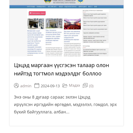
Цэцэд маргаан үүсгэсэн талаар олон
нийтэд тогтмол мэдээлдэг боллоо
Мэдээ
admin
2024-09-13
(0)
Энэ оны 8 дугаар сараас эхлэн Цэцэд
ирүүлсэн иргэдийн өргөдөл, мэдээлэл, гомдол, эрх
бүхий байгууллага, албан...