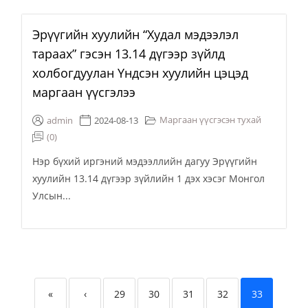
Эрүүгийн хуулийн “Худал мэдээлэл
тараах” гэсэн 13.14 дүгээр зүйлд
холбогдуулан Үндсэн хуулийн цэцэд
маргаан үүсгэлээ
Маргаан үүсгэсэн тухай
admin
2024-08-13
(0)
Нэр бүхий иргэний мэдээллийн дагуу Эрүүгийн
хуулийн 13.14 дүгээр зүйлийн 1 дэх хэсэг Монгол
Улсын...
«
‹
29
30
31
32
33