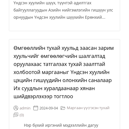
Үндсэн хуулийн шүүх, түүнтэй адилтгах
байгууллагуудын Азийн нийгэмлэгийн гишүүн улс
орнуудын Үндсэн хуулийн шүүхийн Ерөнхий...
Өмгөөллийн тухай хуульд заасан зарим
хуульчийг өмгөөлөгчийн шалгалтад
оруулахаас татгалзах тухай заалттай
холбоотой маргааныг Үндсэн хуулийн
цэцийн гишүүдийн олонхийн саналаар
Их суудлын хуралдаанаар хянан
шийдвэрлэхээр тогтлоо
Маргаан үүсгэсэн тухай
admin
2024-09-04
(0)
Нэр бүхий иргэний мэдээллийн дагуу