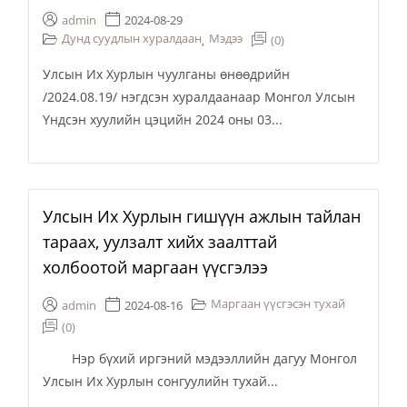
admin
2024-08-29
Дунд суудлын хуралдаан
Мэдээ
(0)
,
Улсын Их Хурлын чуулганы өнөөдрийн
/2024.08.19/ нэгдсэн хуралдаанаар Монгол Улсын
Үндсэн хуулийн цэцийн 2024 оны 03...
Улсын Их Хурлын гишүүн ажлын тайлан
тараах, уулзалт хийх заалттай
холбоотой маргаан үүсгэлээ
Маргаан үүсгэсэн тухай
admin
2024-08-16
(0)
Нэр бүхий иргэний мэдээллийн дагуу Монгол
Улсын Их Хурлын сонгуулийн тухай...