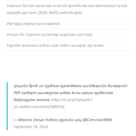
Хамтын бүтээл ашиглах онцгой эрхийн өв залгамжлалын тухай
Цэцийн дүгнэлт (2026, №05) нийтлэгдлээ
Иргэдэд зориулсан мэдээлэл
Улсын Их Хурлын хүсэлтээр маргаан үүсгэлээ
Төрийн жинхэнэ албан хаагчийн тангараг өргөлөө
Цэцийн дунд, их суудлын хуралдааны шийдвэрийн бичвэрийг
PDF хэлбэрт шилжүүлэн албан ёсны цахим хуудастаа
байршуулж эхэллээ.
https://t.co/qE3ykiqdbT
pic.twitter.com/AxUQTMMSPq
— Монгол Улсын Үндсэн хуулийн цэц (@ConscourtMN)
September 18, 2024