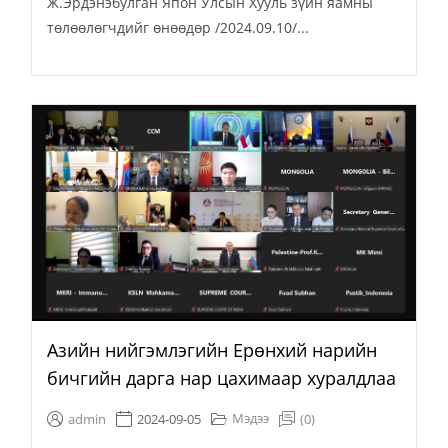
Ж.Эрдэнэбулган Япон Улсын Хууль зүйн яамны
төлөөлөгчдийг өнөөдөр /2024.09.10/...
Азийн нийгэмлэгийн Ерөнхий нарийн
бичгийн дарга нар цахимаар хуралдлаа
Мэдээ
admin
2024-09-05
(0)