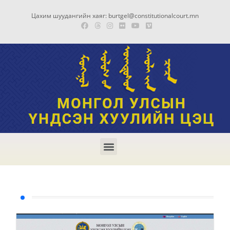
Цахим шуудангийн хаяг: burtgel@constitutionalcourt.mn