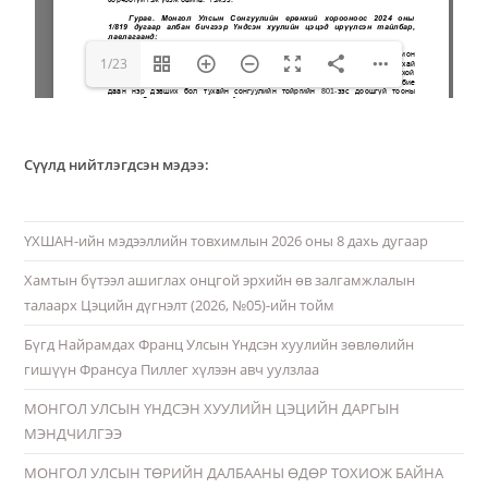
1/23
Сүүлд нийтлэгдсэн мэдээ:
ҮХШАН-ийн мэдээллийн товхимлын 2026 оны 8 дахь дугаар
Хамтын бүтээл ашиглах онцгой эрхийн өв залгамжлалын
талаарх Цэцийн дүгнэлт (2026, №05)-ийн тойм
Бүгд Найрамдах Франц Улсын Үндсэн хуулийн зөвлөлийн
гишүүн Франсуа Пиллег хүлээн авч уулзлаа
МОНГОЛ УЛСЫН ҮНДСЭН ХУУЛИЙН ЦЭЦИЙН ДАРГЫН
МЭНДЧИЛГЭЭ
МОНГОЛ УЛСЫН ТӨРИЙН ДАЛБААНЫ ӨДӨР ТОХИОЖ БАЙНА