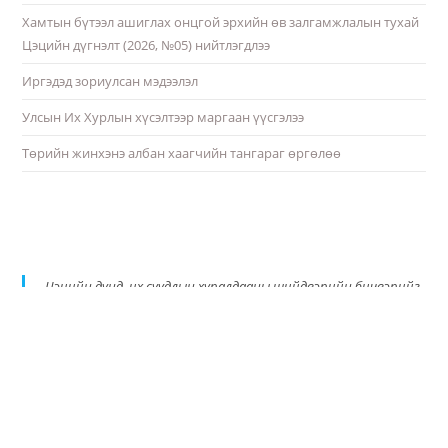
Хамтын бүтээл ашиглах онцгой эрхийн өв залгамжлалын тухай
Цэцийн дүгнэлт (2026, №05) нийтлэгдлээ
Иргэдэд зориулсан мэдээлэл
Улсын Их Хурлын хүсэлтээр маргаан үүсгэлээ
Төрийн жинхэнэ албан хаагчийн тангараг өргөлөө
Цэцийн дунд, их суудлын хуралдааны шийдвэрийн бичвэрийг
PDF хэлбэрт шилжүүлэн албан ёсны цахим хуудастаа
байршуулж эхэллээ.
https://t.co/qE3ykiqdbT
pic.twitter.com/AxUQTMMSPq
— Монгол Улсын Үндсэн хуулийн цэц (@ConscourtMN)
September 18, 2024