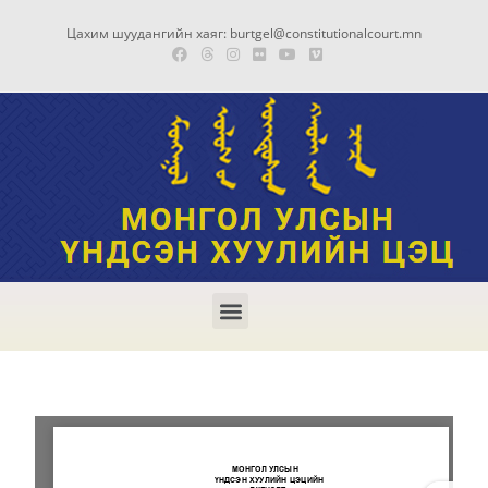
Цахим шуудангийн хаяг: burtgel@constitutionalcourt.mn