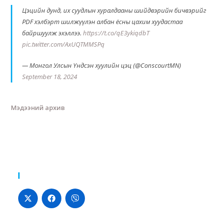
Цэцийн дунд, их суудлын хуралдааны шийдвэрийн бичвэрийг
PDF хэлбэрт шилжүүлэн албан ёсны цахим хуудастаа
байршуулж эхэллээ.
https://t.co/qE3ykiqdbT
pic.twitter.com/AxUQTMMSPq
— Монгол Улсын Үндсэн хуулийн цэц (@ConscourtMN)
September 18, 2024
Мэдээний архив
Хуваалцах: