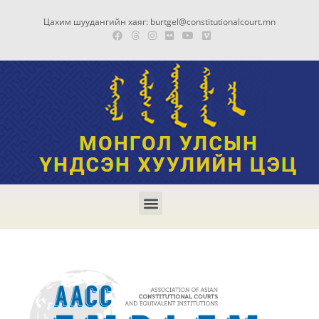
Цахим шуудангийн хаяг: burtgel@constitutionalcourt.mn