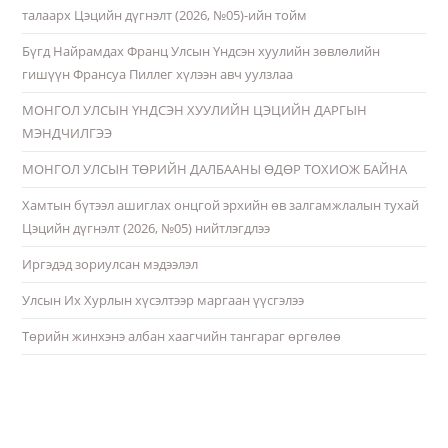
талаарх Цэцийн дүгнэлт (2026, №05)-ийн тойм
Бүгд Найрамдах Франц Улсын Үндсэн хуулийн зөвлөлийн
гишүүн Франсуа Пиллег хүлээн авч уулзлаа
МОНГОЛ УЛСЫН ҮНДСЭН ХУУЛИЙН ЦЭЦИЙН ДАРГЫН
МЭНДЧИЛГЭЭ
МОНГОЛ УЛСЫН ТӨРИЙН ДАЛБААНЫ ӨДӨР ТОХИОЖ БАЙНА
Хамтын бүтээл ашиглах онцгой эрхийн өв залгамжлалын тухай
Цэцийн дүгнэлт (2026, №05) нийтлэгдлээ
Иргэдэд зориулсан мэдээлэл
Улсын Их Хурлын хүсэлтээр маргаан үүсгэлээ
Төрийн жинхэнэ албан хаагчийн тангараг өргөлөө