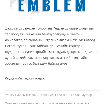
Дэлхийг хүрээлсэн тойрог нь Үндсэн хуулийн хяналтыг
хэрэгжүүлж буй Азийн байгууллагуудын хамтын
ажиллагаа, эв санааны нэгдлийг илэрхийлж буй бөгөөд
ногоон туяа нь энх тайван, эрч хүчийг, цэнхэр нь
шударга ёс, хүний эрхийг, мөн хууль дээдлэх, ардчилал,
хүний эрхийг хамгаалахад чиглэсэн нийгэмлэгийн
зорилгыг тус тус бэлгэдэж байгаа ажээ
Сүүлд нийтлэгдсэн мэдээ:
ҮХШАН-ийн мэдээллийн товхимлын 2026 оны 8 дахь дугаар
Хамтын бүтээл ашиглах онцгой эрхийн өв залгамжлалын