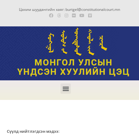
Цахим шуудангийн хаяг: burtgel@constitutionalcourt.mn
Сүүлд нийтлэгдсэн мэдээ: