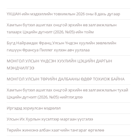
ҮХШАН-ийн мэдээллийн товхимлын 2026 оны 8 дахь дугаар
Хамтын бүтээл ашиглах онцгой эрхийн өв залгамжлалын
талаарх Цэцийн дүгнэлт (2026, №05)-ийн тойм
Бүгд Найрамдах Франц Улсын Үндсэн хуулийн зөвлөлийн
гишүүн Франсуа Пиллег хүлээн авч уулзлаа
МОНГОЛ УЛСЫН ҮНДСЭН ХУУЛИЙН ЦЭЦИЙН ДАРГЫН
МЭНДЧИЛГЭЭ
МОНГОЛ УЛСЫН ТӨРИЙН ДАЛБААНЫ ӨДӨР ТОХИОЖ БАЙНА
Хамтын бүтээл ашиглах онцгой эрхийн өв залгамжлалын тухай
Цэцийн дүгнэлт (2026, №05) нийтлэгдлээ
Иргэдэд зориулсан мэдээлэл
Улсын Их Хурлын хүсэлтээр маргаан үүсгэлээ
Төрийн жинхэнэ албан хаагчийн тангараг өргөлөө