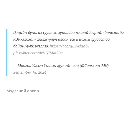
Цэцийн дунд, их суудлын хуралдааны шийдвэрийн бичвэрийг
PDF хэлбэрт шилжүүлэн албан ёсны цахим хуудастаа
байршуулж эхэллээ.
https://t.co/qE3ykiqdbT
pic.twitter.com/AxUQTMMSPq
— Монгол Улсын Үндсэн хуулийн цэц (@ConscourtMN)
September 18, 2024
Мэдээний архив